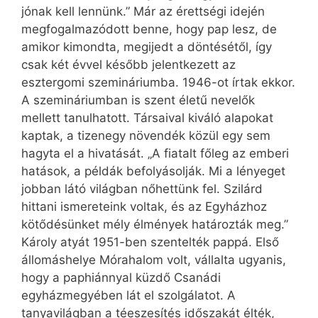
jónak kell lennünk.” Már az érettségi idején
megfogalmazódott benne, hogy pap lesz, de
amikor kimondta, megijedt a döntésétől, így
csak két évvel később jelentkezett az
esztergomi szemináriumba. 1946-ot írtak ekkor.
A szemináriumban is szent életű nevelők
mellett tanulhatott. Társaival kiváló alapokat
kaptak, a tizen­egy növendék közül egy sem
hagyta el a hivatását. „A fiatalt főleg az emberi
hatások, a példák befolyásolják. Mi a lényeget
jobban látó világban nőhettünk fel. Szilárd
hittani ismereteink voltak, és az Egyházhoz
kötődésünket mély élmények határozták meg.”
Károly atyát 1951-ben szentelték pappá. Első
állomáshelye Mórahalom volt, vállalta ugyanis,
hogy a paphiánnyal küzdő Csanádi
egyházmegyében lát el szolgálatot. A
tanyavilágban a téeszesítés időszakát élték,