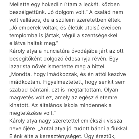
Mellette egy hokedlin írtam a leckét, közben
beszélgettünk. Jó dolgom volt.” A család nem
volt vallásos, de a szüleim szeretetben éltek.
„Jó emberek voltak, és életük utolsó éveiben
templomba is jártak, végül a szentségekkel
ellátva haltak meg.”
Károly atya a nunciatúra óvodájába járt az ott
besegítőként dolgozó édesanyja révén. Egy
lazarista nővér ismertette meg a hittel.
„Mondta, hogy imádkozzak, és én attól kezdve
imádkoztam. Figyelmeztetett, hogy senkit sem
szabad bántani, ezt is megtartottam. Olyan
magvetés volt ez, amely az egész életemre
kihatott. Az általános iskola mind­ennek a
megtetézése volt.”
Károly atya nagy szeretettel emlékszik vissza
nevelőjére. „Antal atya jól tudott bánni a fiúkkal.
Elénk élte a kereszténységet. Úgy éreztük,