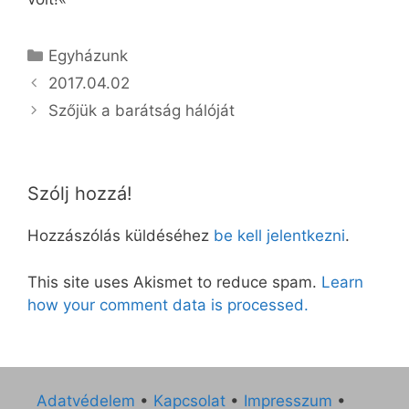
Kategória
Egyházunk
2017.04.02
Szőjük a barátság hálóját
Szólj hozzá!
Hozzászólás küldéséhez
be kell jelentkezni
.
This site uses Akismet to reduce spam.
Learn
how your comment data is processed.
Adatvédelem
•
Kapcsolat
•
Impresszum
•