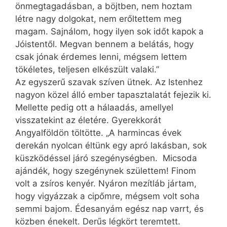
önmegtagadásban, a böjtben, nem hoztam
létre nagy dolgokat, nem erőltettem meg
magam. Sajnálom, hogy ilyen sok időt kapok a
Jóistentől. Megvan bennem a belátás, hogy
csak jónak érdemes lenni, mégsem lettem
tökéletes, teljesen elkészült valaki.”
Az egyszerű szavak szíven ütnek. Az Istenhez
nagyon közel álló ember tapasztalatát fejezik ki.
Mellette pedig ott a hálaadás, amellyel
visszatekint az életére. Gyerekkorát
Angyalföldön töltötte. „A harmincas évek
derekán nyolcan éltünk egy apró lakásban, sok
küszködéssel járó szegénységben. Micsoda
ajándék, hogy szegénynek születtem! Finom
volt a zsíros kenyér. Nyáron mezítláb jártam,
hogy vigyázzak a cipőmre, mégsem volt soha
semmi bajom. Édesanyám egész nap varrt, és
közben énekelt. Derűs légkört teremtett.