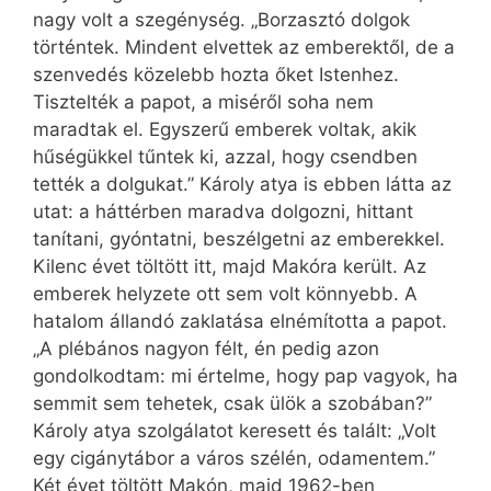
nagy volt a szegénység. „Borzasztó dolgok
történtek. Mindent elvettek az emberektől, de a
szenvedés közelebb hozta őket Istenhez.
Tisztelték a papot, a miséről soha nem
maradtak el. Egyszerű emberek voltak, akik
hűségükkel tűntek ki, azzal, hogy csendben
tették a dolgukat.” Károly atya is ebben látta az
utat: a háttérben maradva dolgozni, hittant
tanítani, gyóntatni, beszélgetni az emberekkel.
Kilenc évet töltött itt, majd Makóra került. Az
emberek helyzete ott sem volt könnyebb. A
hatalom állandó zaklatása elnémította a papot.
„A plébános nagyon félt, én pedig azon
gondolkodtam: mi értelme, hogy pap vagyok, ha
semmit sem tehetek, csak ülök a szobában?”
Károly atya szolgálatot keresett és talált: „Volt
egy cigánytábor a város szélén, odamentem.”
Két évet töltött Makón, majd 1962-ben