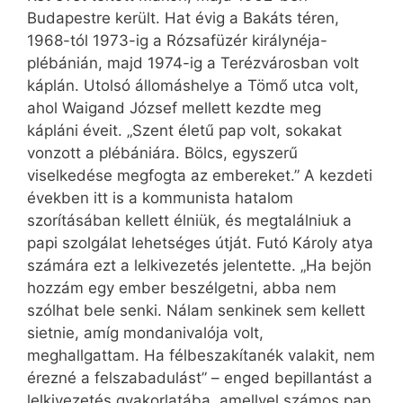
Budapestre került. Hat évig a Bakáts téren,
1968-tól 1973-ig a Rózsafüzér királynéja-
plébánián, majd 1974-ig a Terézvárosban volt
káplán. Utolsó állomáshelye a Tömő utca volt,
ahol Waigand József mellett kezdte meg
kápláni éveit. „Szent életű pap volt, sokakat
vonzott a plébániára. Bölcs, egyszerű
viselkedése megfogta az embereket.” A kezdeti
években itt is a kommunista hatalom
szorításában kellett élniük, és megtalálniuk a
papi szolgálat lehetséges útját. Futó Károly atya
számára ezt a lelki­vezetés jelentette. „Ha bejön
hozzám egy ember beszélgetni, abba nem
szólhat bele senki. Nálam senkinek sem kellett
sietnie, amíg mondanivalója volt,
meghallgattam. Ha félbeszakítanék valakit, nem
érezné a felszabadulást” – enged bepillantást a
lelkivezetés gyakorlatába, amellyel számos pap