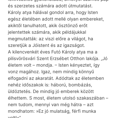
és szerzetes számára adott útmutatást.
Károly atya hálával gondol arra, hogy Isten
egész életében adott mellé olyan embereket,
akiktől tanulhatott, akik ösztönző erőt
jelentettek számára, akik példájukkal
megmutatták: az viszi előre a világot, ha
szeretjük a Jóistent és az igazságot.
A kilencvenkét éves Futó Károly atya ma a
pilisvörösvári Szent Erzsébet Otthon lakója. „Jó
életem volt – mondja. – Isten kényeztet, így
vonz magához. Igaz, nem mindig könnyű
elfogadni az akaratát. Adódtak az életemben
nehéz időszakok is: háború, bombázás,
üldöztetés. De mindig jó emberek között
élhettem. S most, életem utolsó szakaszában –
nem tudom, mennyi van még hátra – azt
mondhatom: »Ez jó mulatság, férfi munka
volt!«”