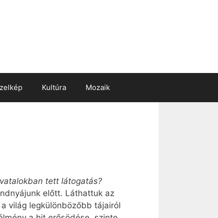
zelkép
Kultúra
Mozaik
vatalokban tett látogatás?
dnyájunk előtt. Láthattuk az
a világ legkülönbözőbb tájairól
élmény a hit erősödése, szinte