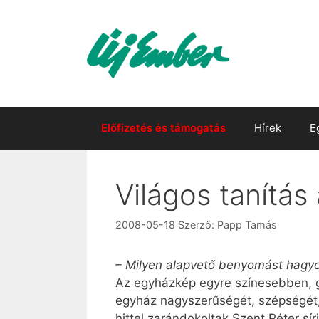
Kilépés
a
tartalomba
Előfizetés és támogatás
Hírek
E
Világos tanítá
2008-05-18
Szerző:
Papp Tamás
– Milyen alapvető benyomást hagyot
Az egyházkép egyre színesebben, g
egyház nagyszerűségét, szépségét, a
hittel zarándokoltak Szent Péter sí