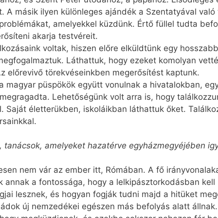
. A másik ilyen különleges ajándék a Szentatyával való 
 problémákat, amelyekkel küzdünk. Értő füllel tudta bef
síteni akarja testvéreit.
lkozásaink voltak, hiszen előre elküldtünk egy hosszab
megfogalmaztuk. Láthattuk, hogy ezeket komolyan vetté
Az előrevivő törekvéseinkben megerősítést kaptunk.
y a magyar püspökök együtt vonulnak a hivatalokban, egy
megragadta. Lehetőségünk volt arra is, hogy találkozz
. Saját életterükben, iskoláikban láthattuk őket. Talál
rsainkkal.
k, tanácsok, amelyeket hazatérve egyházmegyéjében igye
esen nem vár az ember itt, Rómában. A fő irányvonalaka
nk annak a fontossága, hogy a lelkipásztorkodásban kell
jai lesznek, és hogyan fogják tudni majd a hitüket megé
dok új nemzedékei egészen más befolyás alatt állnak.