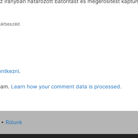
 irányban határozott bátorítást és megerősítést kaptun
 párbeszéd
lentkezni
.
spam.
Learn how your comment data is processed.
•
Rólunk