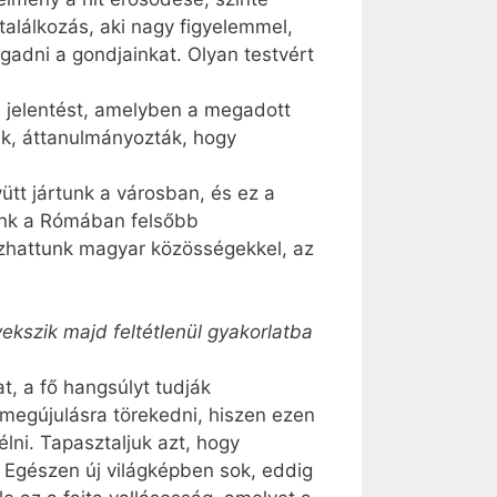
találkozás, aki nagy figyelemmel,
ogadni a gondjainkat. Olyan testvért
b jelentést, amelyben a megadott
k, áttanulmányozták, hogy
ütt jártunk a városban, és ez a
unk a Rómában felsőbb
kozhattunk magyar közösségekkel, az
kszik majd feltétlenül gyakorlatba
t, a fő hangsúlyt tudják
 megújulásra törekedni, hiszen ezen
lni. Tapasztaljuk azt, hogy
 Egészen új világképben sok, eddig