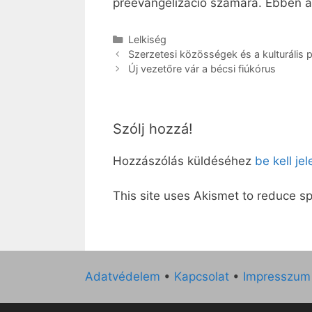
preevangelizáció számára. Ebben az
Kategória
Lelkiség
Szerzetesi közösségek és a kulturális
Új vezetőre vár a bécsi fiúkórus
Szólj hozzá!
Hozzászólás küldéséhez
be kell je
This site uses Akismet to reduce 
Adatvédelem
•
Kapcsolat
•
Impresszum