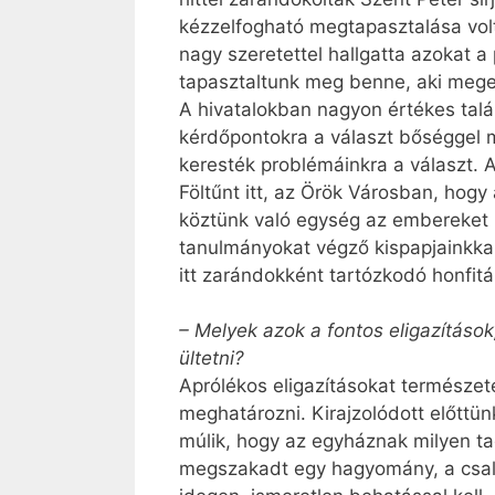
kézzelfogható megtapasztalása volt
nagy szeretettel hallgatta azokat a
tapasztaltunk meg benne, aki megerő
A hivatalokban nagyon értékes talá
kérdőpontokra a választ bőséggel 
keresték problémáinkra a választ. 
Föltűnt itt, az Örök Városban, hog
köztünk való egység az embereket 
tanulmányokat végző kispapjainkkal
itt zarándokként tartózkodó honfitá
– Melyek azok a fontos eligazításo
ültetni?
Aprólékos eligazításokat természet
meghatározni. Kirajzolódott előttü
múlik, hogy az egyháznak milyen tag
megszakadt egy hagyomány, a csalá