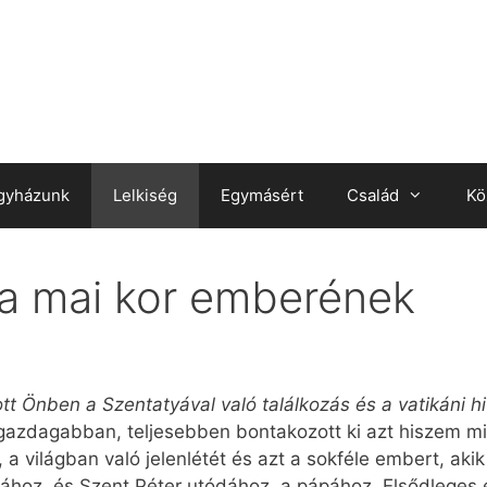
gyházunk
Lelkiség
Egymásért
Család
Kö
s a mai kor emberének
t Önben a Szentatyával való találkozás és a vatikáni hi
azdagabban, teljesebben bontakozott ki azt hiszem min
 világban való jelenlétét és azt a sokféle embert, akik 
rjához, és Szent Péter utódához, a pápához. Elsődleges 