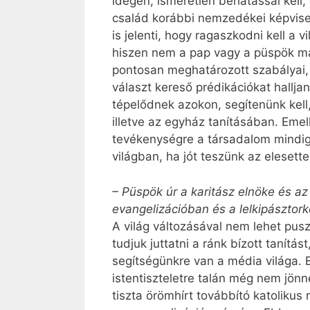
idegen, ismeretlen behatással kell
család korábbi nemzedékei képviselt
is jelenti, hogy ragaszkodni kell a 
hiszen nem a pap vagy a püspök ma
pontosan meghatározott szabályai, k
választ kereső prédikációkat hall
tépelődnek azokon, segítenünk kell,
illetve az egyház tanításában. Eme
tevékenységre a társadalom mindig
világban, ha jót teszünk az elesett
– Püspök úr a karitász elnöke és a
evangelizációban és a lelkipásztor
A világ változásával nem lehet pus
tudjuk juttatni a ránk bízott tanítá
segítségünkre van a média világa. B
istentiszteletre talán még nem jönn
tiszta örömhírt továbbító katolikus