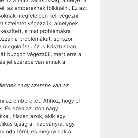
e az a fajta vallásosság, amelyet a
ll az embereknek fölkínálni. Ez azt
rásoknak megfelelően kell végezni,
tiszteletét végezzük, amelynek
őkészített, a mai problémákra
ozzák a problémákat, sokszor
 a megoldást Jézus Krisztusban,
kát buzgón végezzük, mert erre a
és jel szerepe van annak a
rületnek nagy szerepe van az
rni az embereket. Ahhoz, hogy el
nek. És ezen az úton nagy
kel, hiszen azok, akik egy
olikus újságra, kiadványra, egy
ak oda térni, és megnyílnak a