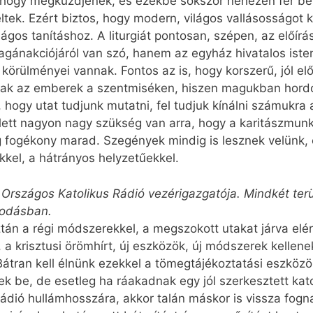
, hogy megküzdjenek, és ezekbe sokszor nehezen fér bel
ek. Ezért biztos, hogy modern, világos vallásosságot ke
világos tanításhoz. A liturgiát pontosan, szépen, az előí
gánakciójáról van szó, hanem az egyház hivatalos isten
örülményei vannak. Fontos az is, hogy korszerű, jól el
janak az emberek a szentmiséken, hiszen magukban hord
 hogy utat tudjunk mutatni, fel tudjuk kínálni számukra
llett nagyon nagy szükség van arra, hogy a karitászmun
 fogékony marad. Szegények mindig is lesznek velünk, 
ekkel, a hátrányos helyzetűekkel.
z Országos Katolikus Rádió vezérigazgatója. Mindkét te
kodásban.
ztán a régi módszerekkel, a megszokott utakat járva elé
st, a krisztusi örömhírt, új eszközök, új módszerek kelle
átran kell élnünk ezekkel a tömegtájékoztatási eszközök
ek be, de esetleg ha ráakadnak egy jól szerkesztett kat
 rádió hullámhosszára, akkor talán máskor is vissza fogn