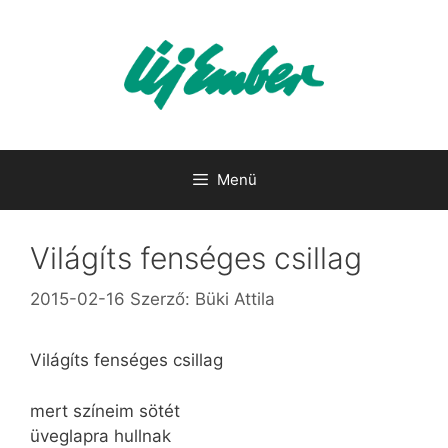
Kilépés
a
tartalomba
Menü
Világíts fenséges csillag
2015-02-16
Szerző:
Büki Attila
Világíts fenséges csillag
mert színeim sötét
üveglapra hullnak