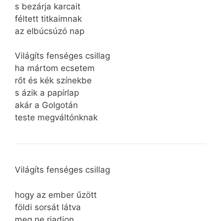
s bezárja karcait
féltett titkaimnak
az elbúcsúzó nap
Világíts fenséges csillag
ha mártom ecsetem
rőt és kék színekbe
s ázik a papírlap
akár a Golgotán
teste megváltónknak
Világíts fenséges csillag
hogy az ember űzött
földi sorsát látva
meg ne riadjon