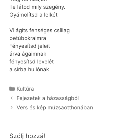
Te látod mily szegény.
Gyámolítsd a lelkét
Világíts fenséges csillag
betűbokraimra
Fényesítsd jeleit
árva ágaimnak
fényesítsd levelét
a sírba hullónak
Kategória
Kultúra
Fejezetek a házasságból
Vers és kép múzsaotthonában
Szólj hozzá!