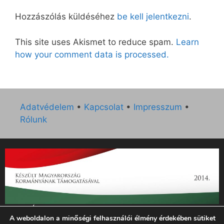
Hozzászólás küldéséhez
be kell jelentkezni
.
This site uses Akismet to reduce spam.
Learn
how your comment data is processed.
Adatvédelem
•
Kapcsolat
•
Impresszum
•
Rólunk
„Az Új Ember katolikus hetilap 2014. évi működésének
A weboldalon a minőségi felhasználói élmény érdekében sütiket
támogatását az EGYH-KCP-14-P-0121 sz. támogatási