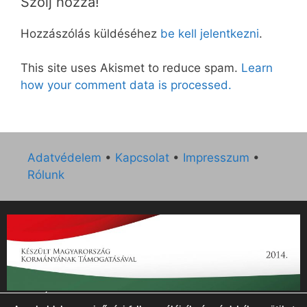
Szólj hozzá!
Hozzászólás küldéséhez
be kell jelentkezni
.
This site uses Akismet to reduce spam.
Learn
how your comment data is processed.
Adatvédelem
•
Kapcsolat
•
Impresszum
•
Rólunk
„Az Új Ember katolikus hetilap 2014. évi működésének