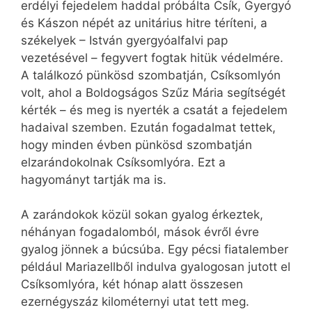
erdélyi fejedelem haddal próbálta Csík, Gyergyó
és Kászon népét az unitárius hitre téríteni, a
székelyek – István gyergyóalfalvi pap
vezetésével – fegyvert fogtak hitük védelmére.
A találkozó pünkösd szombatján, Csíksomlyón
volt, ahol a Boldogságos Szűz Mária segítségét
kérték – és meg is nyerték a csatát a fejedelem
hadaival szemben. Ezután fogadalmat tettek,
hogy minden évben pünkösd szombatján
elzarándokolnak Csíksomlyóra. Ezt a
hagyományt tartják ma is.
A zarándokok közül sokan gyalog érkeztek,
néhányan fogadalomból, mások évről évre
gyalog jönnek a búcsúba. Egy pécsi fiatalember
például Mariazellből indulva gyalogosan jutott el
Csíksomlyóra, két hónap alatt összesen
ezernégyszáz kilométernyi utat tett meg.