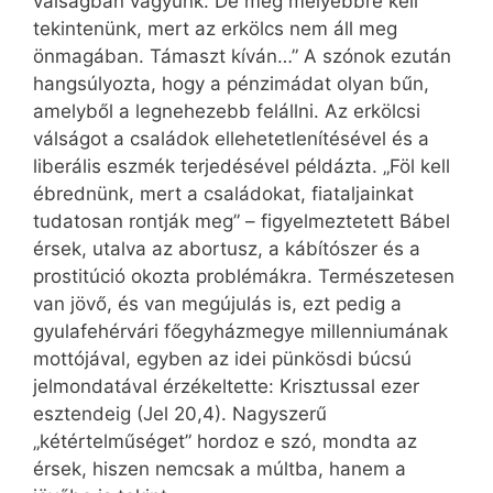
válságban vagyunk. De még mélyebbre kell
tekintenünk, mert az erkölcs nem áll meg
önmagában. Támaszt kíván…” A szónok ezután
hangsúlyozta, hogy a pénzimádat olyan bűn,
amelyből a legnehezebb felállni. Az erkölcsi
válságot a családok ellehetetlenítésével és a
liberális eszmék terjedésével példázta. „Föl kell
ébrednünk, mert a családokat, fiataljainkat
tudatosan rontják meg” – figyelmeztetett Bábel
érsek, utalva az abortusz, a kábítószer és a
prostitúció okozta problémákra. Természetesen
van jövő, és van megújulás is, ezt pedig a
gyulafehérvári főegyházmegye millenniumának
mottójával, egyben az idei pünkösdi búcsú
jelmondatával érzékeltette: Krisztussal ezer
esztendeig (Jel 20,4). Nagyszerű
„kétértelműséget” hordoz e szó, mondta az
érsek, hiszen nemcsak a múltba, hanem a