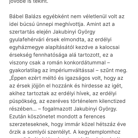
jövőbe is tekint.
Bábel Balázs egyébként nem véletlenül volt az
idei búcsú ünnepi meghívottja. Amint azt a
szertartás elején Jakubinyi György
gyulafehérvári érsek elmondta, az erdélyi
egyházmegye alapításától kezdve a kalocsai
érsekség fennhatósága alá tartozott, ez a
viszony csak a román konkordátummal –
gyakorlatilag az impériumváltással – szűnt meg.
„Éppen ezért méltó és igazságos volt, hogy az
az érsek jöjjön el hozzánk és hirdesse az igét,
akihez tartoztak az erdélyi hívek, az erdélyi
püspökség, az ezeréves történelem kilenctized
részében… – fogalmazott Jakubinyi György.
Ezután köszönetet mondott a ferences
szerzeteseknek, hogy immár közel hétszáz éve
őrzik a somlyói szentélyt. A kegytemplomhoz