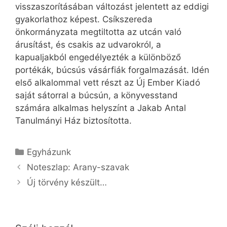
visszaszorításában változást jelentett az eddigi
gyakorlathoz képest. Csíkszereda
önkormányzata megtiltotta az utcán való
árusítást, és csakis az udvarokról, a
kapualjakból engedélyezték a különböző
portékák, búcsús vásárfiák forgalmazását. Idén
első alkalommal vett részt az Új Ember Kiadó
saját sátorral a búcsún, a könyvesstand
számára alkalmas helyszínt a Jakab Antal
Tanulmányi Ház biztosította.
Kategória
Egyházunk
Noteszlap: Arany-szavak
Új törvény készült…