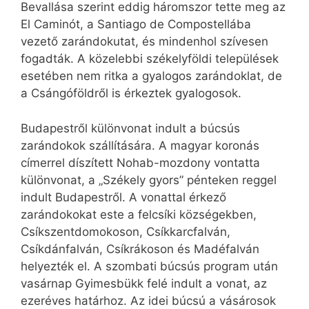
Bevallása szerint eddig háromszor tette meg az
El Caminót, a Santiago de Compostellába
vezető zarándokutat, és mindenhol szívesen
fogadták. A közelebbi székelyföldi települések
esetében nem ritka a gyalogos zarándoklat, de
a Csángóföldről is érkeztek gyalogosok.
Budapestről különvonat indult a búcsús
zarándokok szállítására. A magyar koronás
címerrel díszített Nohab-mozdony vontatta
különvonat, a „Székely gyors” pénteken reggel
indult Budapestről. A vonattal érkező
zarándokokat este a felcsíki községekben,
Csíkszentdomokoson, Csíkkarcfalván,
Csíkdánfalván, Csíkrákoson és Madéfalván
helyezték el. A szombati búcsús program után
vasárnap Gyimesbükk felé indult a vonat, az
ezeréves határhoz. Az idei búcsú a vásárosok