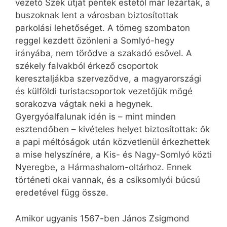
vezető Szék útját péntek estétől már lezárták, a
buszoknak lent a városban biztosítottak
parkolási lehetőséget. A tömeg szombaton
reggel kezdett özönleni a Somlyó-hegy
irányába, nem törődve a szakadó esővel. A
székely falvakból érkező csoportok
keresztaljákba szerveződve, a magyarországi
és külföldi turistacsoportok vezetőjük mögé
sorakozva vágtak neki a hegynek.
Gyergyóalfalunak idén is – mint minden
esztendőben – kivételes helyet biztosítottak: ők
a papi méltóságok után közvetlenül érkezhettek
a mise helyszínére, a Kis- és Nagy-Somlyó közti
Nyeregbe, a Hármashalom-oltárhoz. Ennek
történeti okai vannak, és a csíksomlyói búcsú
eredetével függ össze.
Amikor ugyanis 1567-ben János Zsigmond