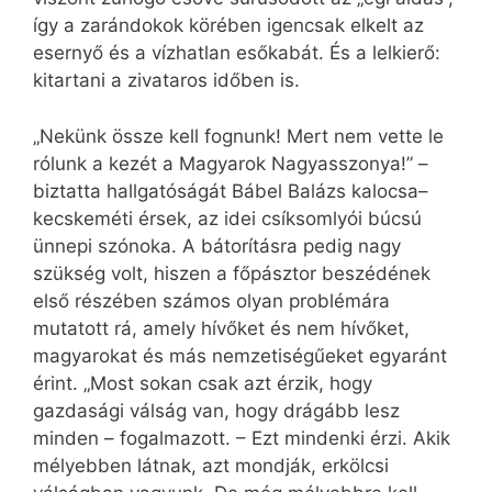
így a zarándokok körében igencsak elkelt az
esernyő és a vízhatlan esőkabát. És a lelkierő:
kitartani a zivataros időben is.
„Nekünk össze kell fognunk! Mert nem vette le
rólunk a kezét a Magyarok Nagyasszonya!” –
biztatta hallgatóságát Bábel Balázs kalocsa–
kecskeméti érsek, az idei csíksomlyói búcsú
ünnepi szónoka. A bátorításra pedig nagy
szükség volt, hiszen a főpásztor beszédének
első részében számos olyan problémára
mutatott rá, amely hívőket és nem hívőket,
magyarokat és más nemzetiségűeket egyaránt
érint. „Most sokan csak azt érzik, hogy
gazdasági válság van, hogy drágább lesz
minden – fogalmazott. – Ezt mindenki érzi. Akik
mélyebben látnak, azt mondják, erkölcsi