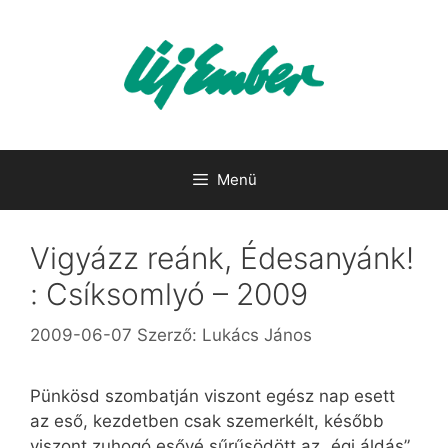
Kilépés
a
tartalomba
Menü
Vigyázz reánk, Édesanyánk!
: Csíksomlyó – 2009
2009-06-07
Szerző:
Lukács János
Pünkösd szombatján viszont egész nap esett
az eső, kezdetben csak szemerkélt, később
viszont zuhogó esővé sűrűsödött az „égi áldás”,