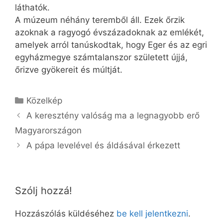
láthatók.
A múzeum néhány teremből áll. Ezek őrzik
azoknak a ragyogó évszázadoknak az emlékét,
amelyek arról tanúskodtak, hogy Eger és az egri
egyházmegye számtalanszor született újjá,
őrizve gyökereit és múltját.
Kategória
Közelkép
A keresztény valóság ma a legnagyobb erő
Magyarországon
A pápa levelével és áldásával érkezett
Szólj hozzá!
Hozzászólás küldéséhez
be kell jelentkezni
.