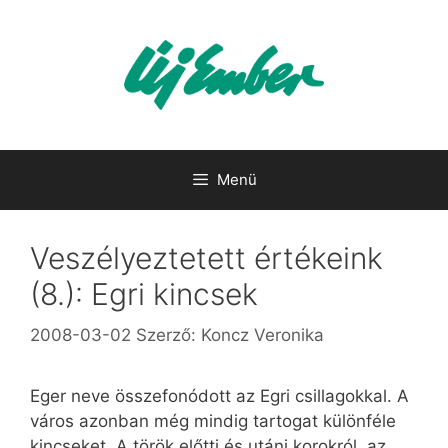
Kilépés
a
tartalomba
Menü
Veszélyeztetett értékeink
(8.): Egri kincsek
2008-03-02
Szerző:
Koncz Veronika
Eger neve összefonódott az Egri csillagokkal. A
város azonban még mindig tartogat különféle
kincseket. A török előtti és utáni korokról, az