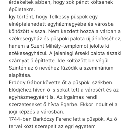
érdekeltek abban, hogy sok pénzt költsenek
épületekre.
Így történt, hogy Telkessy püspök egy
elnéptelenedett egyházmegyébe és városba
költözött vissza. Nem kezdett hozzá a várban a
székesegyház és püspöki palota újjáépítéséhez,
hanem a Szent Mihály-templomot jelölte ki
székesegyházul. A jelenlegi érseki palota északi
szárnyát ő építtette. Ide költözött be végül.
Szintén az ő nevéhez fűződik a szeminárium
alapítása.
Erdődy Gábor követte őt a püspöki székben.
Elődjéhez híven ő is sokat tett a városért és az
egyházmegyéért is. Az irgalmas rendi
szerzeteseket ő hívta Egerbe. Ekkor indult el a
jogi képzés a városban.
1744-ben Barkóczy Ferenc lett a püspök. Az ő
tervei közt szerepelt az egri egyetem