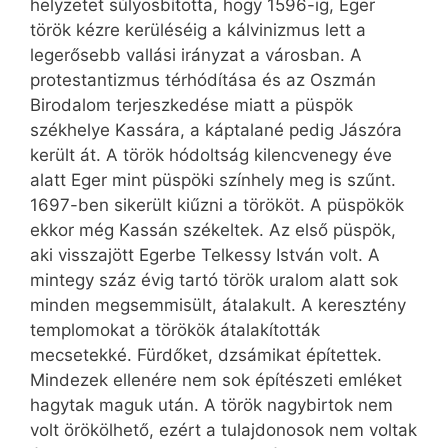
helyzetet súlyosbította, hogy 1596-ig, Eger
török kézre kerüléséig a kálvinizmus lett a
legerősebb vallási irányzat a városban. A
protestantizmus térhódítása és az Oszmán
Birodalom terjeszkedése miatt a püspök
székhelye Kassára, a káptalané pedig Jászóra
került át. A török hódoltság kilencvenegy éve
alatt Eger mint püspöki színhely meg is szűnt.
1697-ben sikerült kiűzni a törököt. A püspökök
ekkor még Kassán székeltek. Az első püspök,
aki visszajött Egerbe Telkessy István volt. A
mintegy száz évig tartó török uralom alatt sok
minden megsemmisült, átalakult. A keresztény
templomokat a törökök átalakították
mecsetekké. Fürdőket, dzsámikat építettek.
Mindezek ellenére nem sok építészeti emléket
hagytak maguk után. A török nagybirtok nem
volt örökölhető, ezért a tulajdonosok nem voltak