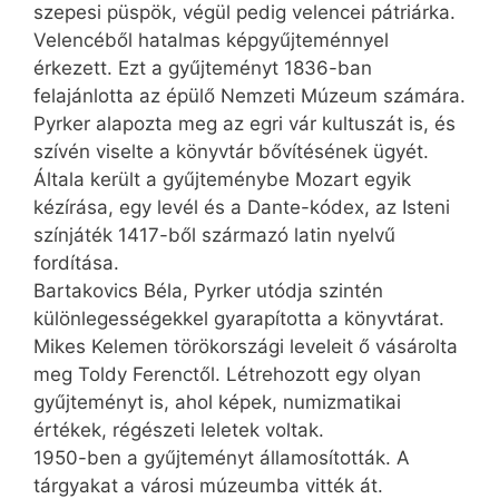
szepesi püspök, végül pedig velencei pátriárka.
Velencéből hatalmas képgyűjteménnyel
érkezett. Ezt a gyűjteményt 1836-ban
felajánlotta az épülő Nemzeti Múzeum számára.
Pyrker alapozta meg az egri vár kultuszát is, és
szívén viselte a könyvtár bővítésének ügyét.
Általa került a gyűjteménybe Mozart egyik
kézírása, egy levél és a Dante-kódex, az Isteni
színjáték 1417-ből származó latin nyelvű
fordítása.
Bartakovics Béla, Pyrker utódja szintén
különlegességekkel gyarapította a könyvtárat.
Mikes Kelemen törökországi leveleit ő vásárolta
meg Toldy Ferenctől. Létrehozott egy olyan
gyűjteményt is, ahol képek, numizmatikai
értékek, régészeti leletek voltak.
1950-ben a gyűjteményt államosították. A
tárgyakat a városi múzeumba vitték át.