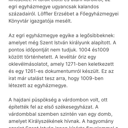
egri egyházmegye ugyancsak kalandos
századairól. Löffler Erzsébet a Főegyházmegyei
Könyvtár igazgatója mesélt.
Az egri egyházmegye egyike a legősibbeknek:
amelyet még Szent István királyunk alapított. A
pontos időpontját nem tudjuk. 1004 és1009
között történhetett. A levéltár őriz egy
oklevélmásolatot, amely 1271-ben keletkezett
és egy 1261-es dokumentumról készült. Ez az
irat már utalást tesz arra, hogy 1009-ben
létezett az egyházmegye.
A hajdani püspökség a várdombon volt, ott
építették fel az első székesegyházat. A
várdombbal szemben szintén van egy domb,
amelyet Királyszékének hívnak. A hagyomány