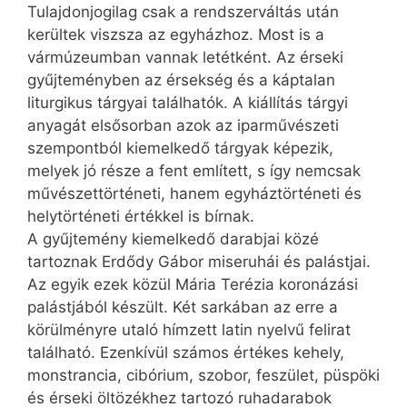
Tulajdonjogilag csak a rendszerváltás után
kerültek viszsza az egyházhoz. Most is a
vármúzeumban vannak letétként. Az érseki
gyűjteményben az érsekség és a káptalan
liturgikus tárgyai találhatók. A kiállítás tárgyi
anyagát elsősorban azok az iparművészeti
szempontból kiemelkedő tárgyak képezik,
melyek jó része a fent említett, s így nemcsak
művészettörténeti, hanem egyháztörténeti és
helytörténeti értékkel is bírnak.
A gyűjtemény kiemelkedő darabjai közé
tartoznak Erdődy Gábor miseruhái és palástjai.
Az egyik ezek közül Mária Terézia koronázási
palástjából készült. Két sarkában az erre a
körülményre utaló hímzett latin nyelvű felirat
található. Ezenkívül számos értékes kehely,
monstrancia, cibórium, szobor, feszület, püspöki
és érseki öltözékhez tartozó ruhadarabok