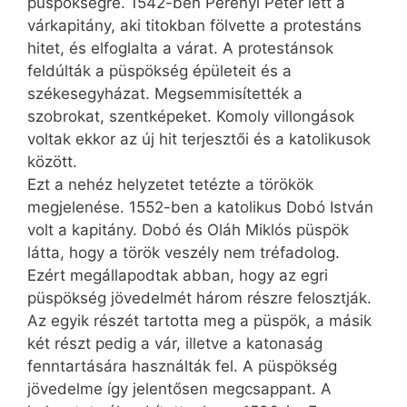
püspökségre. 1542-ben Perényi Péter lett a
várkapitány, aki titokban fölvette a protestáns
hitet, és elfoglalta a várat. A protestánsok
feldúlták a püspökség épületeit és a
székesegyházat. Megsemmisítették a
szobrokat, szentképeket. Komoly villongások
voltak ekkor az új hit terjesztői és a katolikusok
között.
Ezt a nehéz helyzetet tetézte a törökök
megjelenése. 1552-ben a katolikus Dobó István
volt a kapitány. Dobó és Oláh Miklós püspök
látta, hogy a török veszély nem tréfadolog.
Ezért megállapodtak abban, hogy az egri
püspökség jövedelmét három részre felosztják.
Az egyik részét tartotta meg a püspök, a másik
két részt pedig a vár, illetve a katonaság
fenntartására használták fel. A püspökség
jövedelme így jelentősen megcsappant. A