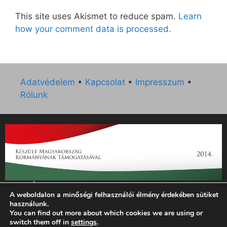
This site uses Akismet to reduce spam.
Learn
how your comment data is processed.
Adatvédelem
•
Kapcsolat
•
Impresszum
•
Rólunk
„Az Új Ember katolikus hetilap 2014. évi működésének
A weboldalon a minőségi felhasználói élmény érdekében sütiket
támogatását az EGYH-KCP-14-P-0121 sz. támogatási
használunk.
szerződés keretében 3 000 000 Ft összegben támogatta az
You can find out more about which cookies we are using or
Emberi Erőforrások Minisztériuma.”
switch them off in
settings
.