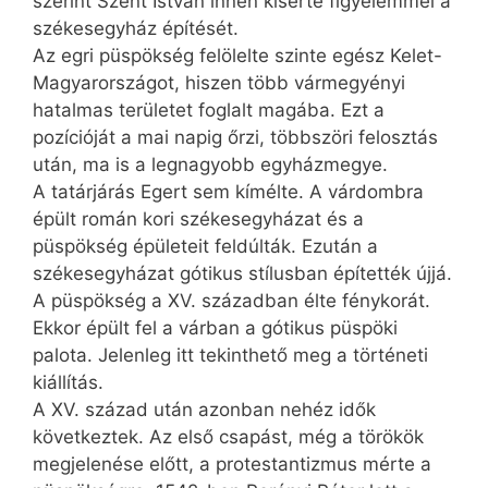
szerint Szent István innen kísérte figyelemmel a
székesegyház építését.
Az egri püspökség felölelte szinte egész Kelet-
Magyarországot, hiszen több vármegyényi
hatalmas területet foglalt magába. Ezt a
pozícióját a mai napig őrzi, többszöri felosztás
után, ma is a legnagyobb egyházmegye.
A tatárjárás Egert sem kímélte. A várdombra
épült román kori székesegyházat és a
püspökség épületeit feldúlták. Ezután a
székesegyházat gótikus stílusban építették újjá.
A püspökség a XV. században élte fénykorát.
Ekkor épült fel a várban a gótikus püspöki
palota. Jelenleg itt tekinthető meg a történeti
kiállítás.
A XV. század után azonban nehéz idők
következtek. Az első csapást, még a törökök
megjelenése előtt, a protestantizmus mérte a