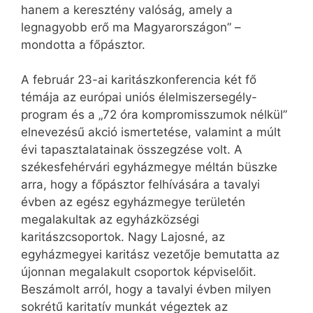
hanem a keresztény valóság, amely a
legnagyobb erő ma Magyarországon” –
mondotta a főpásztor.
A február 23-ai karitászkonferencia két fő
témája az európai uniós élelmiszersegély-
program és a „72 óra kompromisszumok nélkül”
elnevezésű akció ismertetése, valamint a múlt
évi tapasztalatainak összegzése volt. A
székesfehérvári egyházmegye méltán büszke
arra, hogy a főpásztor felhívására a tavalyi
évben az egész egyházmegye területén
megalakultak az egyházközségi
karitászcsoportok. Nagy Lajosné, az
egyházmegyei karitász vezetője bemutatta az
újonnan megalakult csoportok képviselőit.
Beszámolt arról, hogy a tavalyi évben milyen
sokrétű karitatív munkát végeztek az