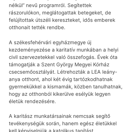
nélkül” nevű programról. Segítettek
rászorulókon, meglátogattak betegeket, de
felújítottak útszéli kereszteket, idős emberek
otthonait tették rendbe.
A székesfehérvári egyházmegye új
kezdeményezése a karitatív munkában a helyi
civil szervezetekkel való összefogás. Évek óta
támogatják a Szent György Megyei Kórház
csecsemőosztályát. Létrehozták a LEA leány-
anya otthont, ahol két évig tartózkodhatnak
gyermekükkel a kismamák, közben tanulhatnak,
hogy az otthonból kikerülve esélyük legyen
életük rendezésére.
A karitász munkatársainak nemcsak segítő
tevékenységük során, hanem egész életükkel
kell képviselniük a katolikus tanítást.