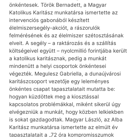
önkéntesek. Török Bernadett, a Magyar
Katolikus Karitász munkatársa ismertette az
intervenciós gabonából készített
élelmiszersegély-akciót, a rászorulók
felmérésének és az élelmiszer szétosztásának
elveit. A segély – a raktározás és a szállítás
költségeivel együtt – nyolcmillió forintjába került
a katolikus karitásznak, pedig a munkát
mindenütt a helyi csoportok önkéntesei
végezték. Megulesz Gabriella, a dunaújvárosi
karitászcsoport vezetője egy leleményes
önkéntes csapat tapasztalatait mutatta be:
hogyan küzdöttek meg a kiosztással
kapcsolatos problémákkal, miként sikerül úgy
elvégezniük a munkát, hogy közben lelkiekben
is sokat gazdagodtak. Magyar László, az Alba
Karitász munkatársa ismertette az elmúlt év
tapasztalatait a „72 óra kompromisszumok