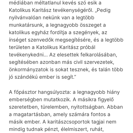
médiában méltatlanul kevés szó esik a
Katolikus Karitász tevékenységéről. „Pedig
nyilvánvalóan nekünk van a legtöbb
munkatársunk, a legnagyobb összeget a
katolikus egyház fordítja a szegények, az
ínséget szenvedők megsegítésére, és a legtöbb
területen a Katolikus Karitász próbál
tevékenykedni… Az elesettek felkarolásában,
segítésében azonban más civil szervezetek,
önkormányzatok is sokat tesznek, és talán több
jó szándékú ember is segít.”
A főpásztor hangsúlyozta: a legnagyobb hiány
emberségben mutatkozik. A másikra figyelő
szeretetben, türelemben, nyitottságban. Abban
a magatartásban, amely számára fontos a
másik ember. A karitászcsoportok tagjai nem
mindig tudnak pénzt, élelmiszert, ruhát,