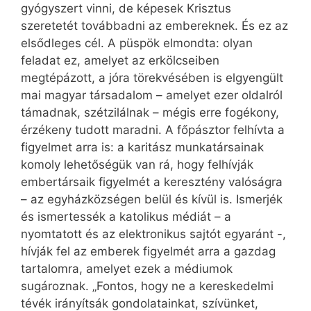
gyógyszert vinni, de képesek Krisztus
szeretetét továbbadni az embereknek. És ez az
elsődleges cél. A püspök elmondta: olyan
feladat ez, amelyet az erkölcseiben
megtépázott, a jóra törekvésében is elgyengült
mai magyar társadalom – amelyet ezer oldalról
támadnak, szétzilálnak – mégis erre fogékony,
érzékeny tudott maradni. A főpásztor felhívta a
figyelmet arra is: a karitász munkatársainak
komoly lehetőségük van rá, hogy felhívják
embertársaik figyelmét a keresztény valóságra
– az egyházközségen belül és kívül is. Ismerjék
és ismertessék a katolikus médiát – a
nyomtatott és az elektronikus sajtót egyaránt -,
hívják fel az emberek figyelmét arra a gazdag
tartalomra, amelyet ezek a médiumok
sugároznak. „Fontos, hogy ne a kereskedelmi
tévék irányítsák gondolatainkat, szívünket,