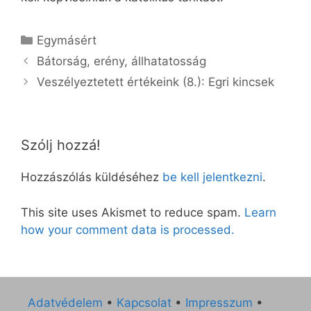
Kategória
Egymásért
Bátorság, erény, állhatatosság
Veszélyeztetett értékeink (8.): Egri kincsek
Szólj hozzá!
Hozzászólás küldéséhez
be kell jelentkezni
.
This site uses Akismet to reduce spam.
Learn
how your comment data is processed.
Adatvédelem
•
Kapcsolat
•
Impresszum
•