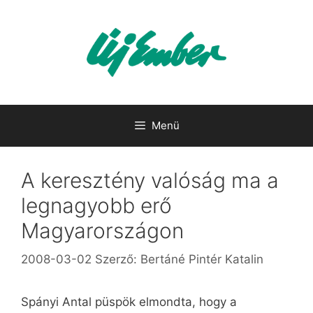
Kilépés
a
tartalomba
Menü
A keresztény valóság ma a
legnagyobb erő
Magyarországon
2008-03-02
Szerző:
Bertáné Pintér Katalin
Spányi Antal püspök elmondta, hogy a