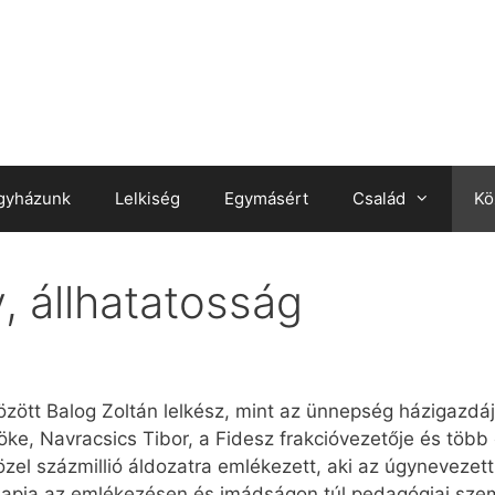
gyházunk
Lelkiség
Egymásért
Család
Kö
, állhatatosság
zött Balog Zoltán lelkész, mint az ünnepség házigazdá
ke, Navracsics Tibor, a Fidesz frakcióvezetője és több 
el százmillió áldozatra emlékezett, aki az úgynevezett 
pja az emlékezésen és imádságon túl pedagógiai szemp