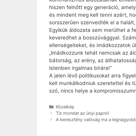
hiszen felnőtt egy generáció, amel
és mindent meg kell tenni azért, h
sorsszerűen szenvedték el a halált,
Egyikük áldozata sem merülhet a f
keveredhet a bosszúvággyal. Számun
ellenségeiteket, és imádkozzatok ül
„Imádkozzunk tehát nemcsak az áldo
bátorság, az erény, az állhatatossá
Istenben irgalmas bírára!”
A jelen lévő politikusokat arra fi
kell munkálkodniuk szeretettel és t
szó, nincs helye a kompromisszum
Kategória
Közelkép
Tíz mondat az únyi papról
A keresztény valóság ma a legnagyob