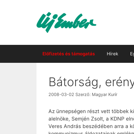
Kilépés
a
tartalomba
Előfizetés és támogatás
Hírek
E
Bátorság, erény
2008-03-02
Szerző:
Magyar Kurír
Az ünnepségen részt vett többek kö
alelnöke, Semjén Zsolt, a KDNP elnö
Veres András beszédében arra a köz
kommunizmus áldozatainak emlékna