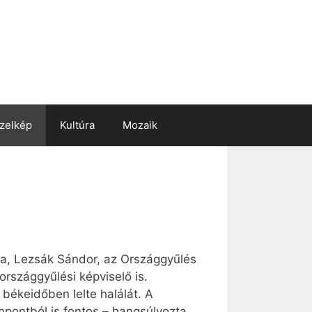
zelkép
Kultúra
Mozaik
ja, Lezsák Sándor, az Országgyűlés
országgyűlési képviselő is.
békeidőben lelte halálát. A
ontból is fontos – hangsúlyozta,