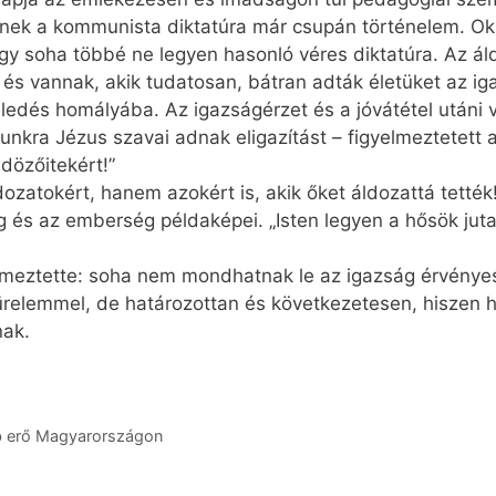
ynek a kommunista diktatúra már csupán történelem. Oku
ogy soha többé ne legyen hasonló véres diktatúra. Az ál
 és vannak, akik tudatosan, bátran adták életüket az ig
eledés homályába. Az igazságérzet és a jóvátétel utá
kra Jézus szavai adnak eligazítást – figyelmeztetett a
dözőitekért!”
zatokért, hanem azokért is, akik őket áldozattá tették
g és az emberség példaképei. „Isten legyen a hősök juta
gyelmeztette: soha nem mondhatnak le az igazság érvénye
ürelemmel, de határozottan és következetesen, hiszen h
nak.
b erő Magyarországon