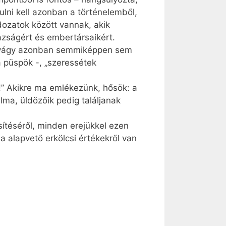
lni kell azonban a történelemből,
dozatok között vannak, akik
azságért és embertársaikért.
ni vágy azonban semmiképpen sem
 püspök -, „szeressétek
!” Akikre ma emlékezünk, hősök: a
lma, üldözőik pedig találjanak
sítéséről, minden erejükkel ezen
a alapvető erkölcsi értékekről van