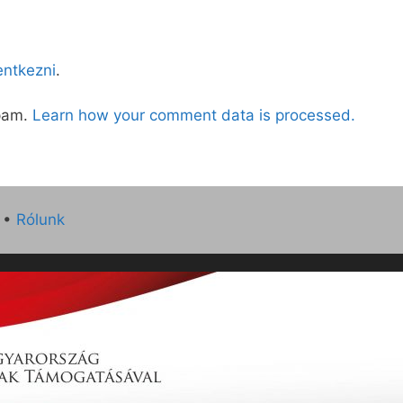
lentkezni
.
spam.
Learn how your comment data is processed.
•
Rólunk