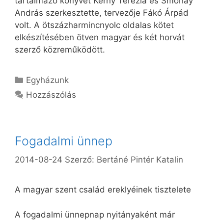
tartalmazó könyvet Kerny Terézia és Smohay
András szerkesztette, tervezője Fákó Árpád
volt. A ötszázharmincnyolc oldalas kötet
elkészítésében ötven magyar és két horvát
szerző közreműködött.
Kategória
Egyházunk
Hozzászólás
Fogadalmi ünnep
2014-08-24
Szerző:
Bertáné Pintér Katalin
A magyar szent család ereklyéinek tisztelete
A fogadalmi ünnepnap nyitányaként már