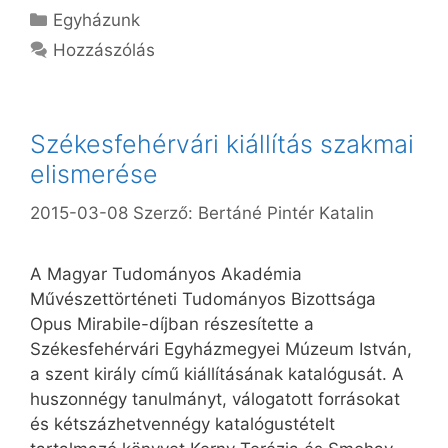
Kategória
Egyházunk
Hozzászólás
Székesfehérvári kiállítás szakmai
elismerése
2015-03-08
Szerző:
Bertáné Pintér Katalin
A Magyar Tudományos Akadémia
Művészettörténeti Tudományos Bizottsága
Opus Mirabile-díjban részesítette a
Székesfehérvári Egyházmegyei Múzeum István,
a szent király című kiállításának katalógusát. A
huszonnégy tanulmányt, válogatott forrásokat
és kétszázhetvennégy katalógustételt