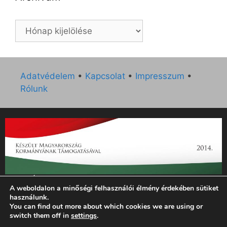
Archívum
Adatvédelem
•
Kapcsolat
•
Impresszum
•
Rólunk
„Az Új Ember katolikus hetilap 2014. évi működésének
A weboldalon a minőségi felhasználói élmény érdekében sütiket
támogatását az EGYH-KCP-14-P-0121 sz. támogatási
használunk.
szerződés keretében 3 000 000 Ft összegben támogatta az
You can find out more about which cookies we are using or
Emberi Erőforrások Minisztériuma.”
switch them off in
settings
.