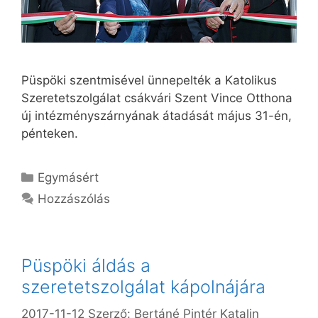
Püspöki szentmisével ünnepelték a Katolikus
Szeretetszolgálat csákvári Szent Vince Otthona
új intézményszárnyának átadását május 31-én,
pénteken.
Kategória
Egymásért
Hozzászólás
Püspöki áldás a
szeretetszolgálat kápolnájára
2017-11-12
Szerző:
Bertáné Pintér Katalin