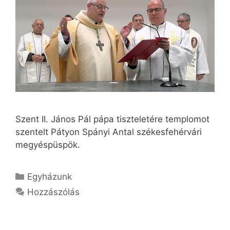
Szent II. János Pál pápa tiszteletére templomot
szentelt Pátyon Spányi Antal székesfehérvári
megyéspüspök.
Kategória
Egyházunk
Hozzászólás