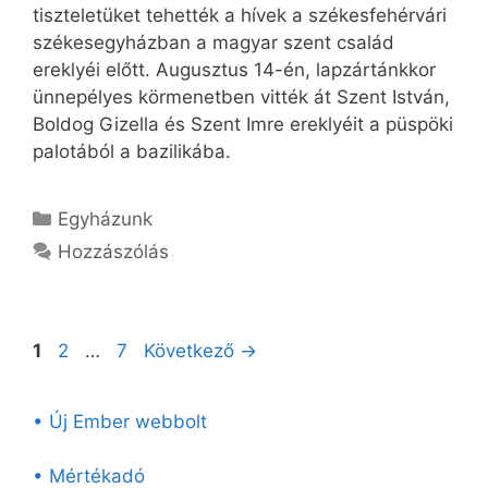
tiszteletüket tehették a hívek a székesfehérvári
székesegyházban a magyar szent család
ereklyéi előtt. Augusztus 14-én, lapzártánkkor
ünnepélyes körmenetben vitték át Szent István,
Boldog Gizella és Szent Imre ereklyéit a püspöki
palotából a bazilikába.
Kategória
Egyházunk
Hozzászólás
Oldal
Oldal
Oldal
1
2
…
7
Következő
→
• Új Ember webbolt
• Mértékadó