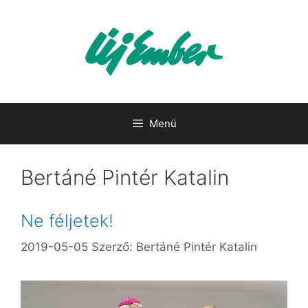
Kilépés
a
tartalomba
Menü
Bertáné Pintér Katalin
Ne féljetek!
2019-05-05
Szerző:
Bertáné Pintér Katalin