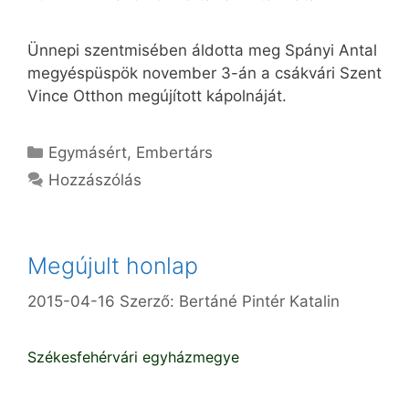
Ünnepi szentmisében áldotta meg Spányi Antal
megyéspüspök november 3-án a csákvári Szent
Vince Otthon megújított kápolnáját.
Kategória
Egymásért
,
Embertárs
Hozzászólás
Megújult honlap
2015-04-16
Szerző:
Bertáné Pintér Katalin
Székesfehérvári egyházmegye