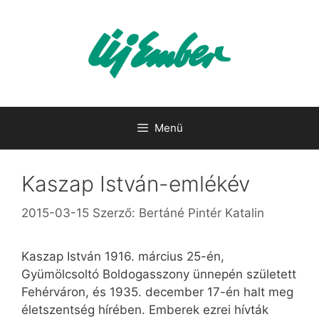
Kilépés
a
tartalomba
Menü
Kaszap István-emlékév
2015-03-15
Szerző:
Bertáné Pintér Katalin
Kaszap István 1916. március 25-én,
Gyümölcsoltó Boldogasszony ünnepén született
Fehérváron, és 1935. december 17-én halt meg
életszentség hírében. Emberek ezrei hívták