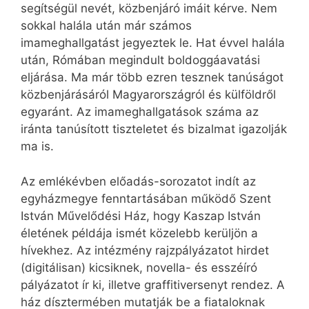
segítségül nevét, közbenjáró imáit kérve. Nem
sokkal halála után már számos
imameghallgatást jegyeztek le. Hat évvel halála
után, Rómában megindult boldoggáavatási
eljárása. Ma már több ezren tesznek tanúságot
közbenjárásáról Magyarországról és külföldről
egyaránt. Az imameghallgatások száma az
iránta tanúsított tiszteletet és bizalmat igazolják
ma is.
Az emlékévben előadás-sorozatot indít az
egyházmegye fenntartásában működő Szent
István Művelődési Ház, hogy Kaszap István
életének példája ismét közelebb kerüljön a
hívekhez. Az intézmény rajzpályázatot hirdet
(digitálisan) kicsiknek, novella- és esszéíró
pályázatot ír ki, illetve graffitiversenyt rendez. A
ház dísztermében mutatják be a fiataloknak