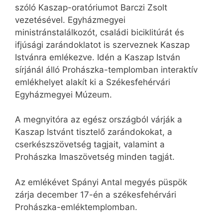
szóló Kaszap-oratóriumot Barczi Zsolt
vezetésével. Egyházmegyei
ministránstalálkozót, családi biciklitúrát és
ifjúsági zarándoklatot is szerveznek Kaszap
Istvánra emlékezve. Idén a Kaszap István
sírjánál álló Prohászka-templomban interaktív
emlékhelyet alakít ki a Székesfehérvári
Egyházmegyei Múzeum.
A megnyitóra az egész országból várják a
Kaszap Istvánt tisztelő zarándokokat, a
cserkészszövetség tagjait, valamint a
Prohászka Imaszövetség minden tagját.
Az emlékévet Spányi Antal megyés püspök
zárja december 17-én a székesfehérvári
Prohászka-emléktemplomban.