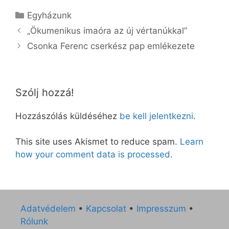
Kategória
Egyházunk
„Ökumenikus imaóra az új vértanúkkal”
Csonka Ferenc cserkész pap emlékezete
Szólj hozzá!
Hozzászólás küldéséhez
be kell jelentkezni
.
This site uses Akismet to reduce spam.
Learn
how your comment data is processed.
Adatvédelem
•
Kapcsolat
•
Impresszum
•
Rólunk