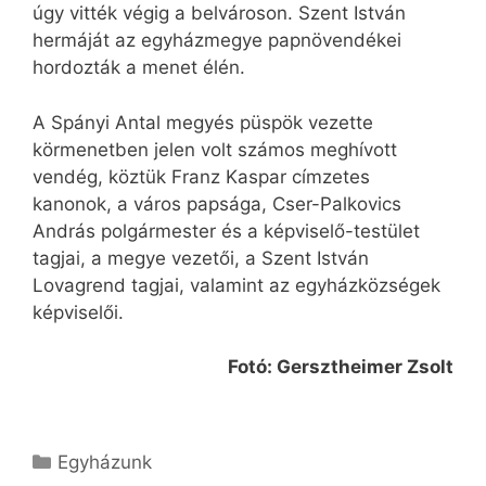
úgy vitték végig a belvároson. Szent István
hermáját az egyházmegye papnövendékei
hordozták a menet élén.
A Spányi Antal megyés püspök vezette
körmenetben jelen volt számos meghívott
vendég, köztük Franz Kaspar címzetes
kanonok, a város papsága, Cser-Palkovics
András polgármester és a képviselő-testület
tagjai, a megye vezetői, a Szent István
Lovagrend tagjai, valamint az egyházközségek
képviselői.
Fotó: Gersztheimer Zsolt
Kategória
Egyházunk