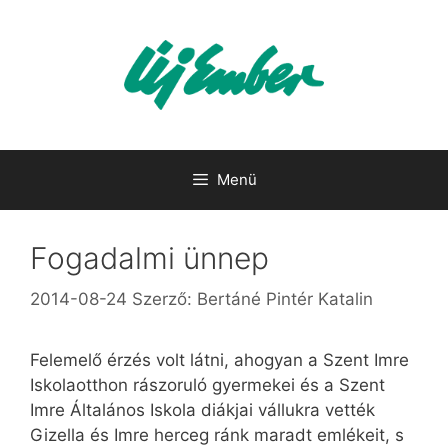
Kilépés
a
tartalomba
Menü
Fogadalmi ünnep
2014-08-24
Szerző:
Bertáné Pintér Katalin
Felemelő érzés volt látni, ahogyan a Szent Imre
Iskolaotthon rászoruló gyermekei és a Szent
Imre Általános Iskola diákjai vállukra vették
Gizella és Imre herceg ránk maradt emlékeit, s