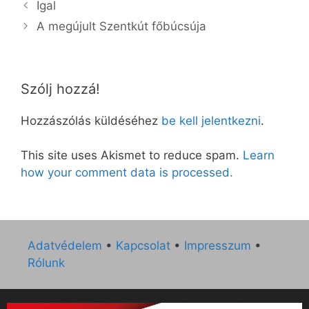
Igal
A megújult Szentkút főbúcsúja
Szólj hozzá!
Hozzászólás küldéséhez
be kell jelentkezni
.
This site uses Akismet to reduce spam.
Learn
how your comment data is processed.
Adatvédelem
•
Kapcsolat
•
Impresszum
•
Rólunk