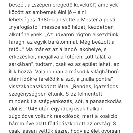
beszél, a „szépen öregedő kövekről”, amelyek
között az embernek élni jó – élni
lehetséges. 1980-ban vette a Mester a pesti
„nyafogástól” messze eső házat, kezdetben
alkotóhelynek. „Az udvaron rögtön elkezdtünk
faragni az egyik barátommal. Még beázott a
tető…” Ma már ez az állandó lakóhelye, s
érkezéskor, megállva a főtéren, „ott talál, a
sarkában”, tudtam, csak ez az épület lehet, ez
illik hozzá. Valahonnan a második világháború
utáni időkre terelődik a szó, a „nulla pontra”
visszakapaszkodott létre. „Rendes, igazságos
szegénységben éltünk. S ez fölmentett
mindenkit a szégyenkezés, sőt, a panaszkodás
alól is. 1948 után egy ideig csak halkan
zúgolódva voltunk reakciósok, mert a koalíció
három éve alatt föltápászkodott az ország. S
csak lassan vettük észre, hogy az élet gyorsan