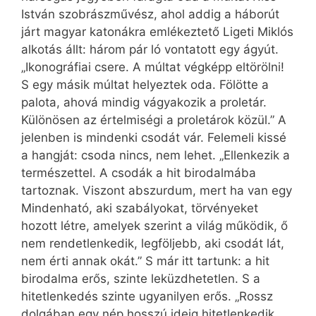
István szobrászművész, ahol addig a háborút
járt magyar katonákra emlékeztető Ligeti Miklós
alkotás állt: három pár ló vontatott egy ágyút.
„Ikonográfiai csere. A múltat végképp eltörölni!
S egy másik múltat helyeztek oda. Fölötte a
palota, ahová mindig vágyakozik a proletár.
Különösen az értelmiségi a proletárok közül.” A
jelenben is mindenki csodát vár. Felemeli kissé
a hangját: csoda nincs, nem lehet. „Ellenkezik a
természettel. A csodák a hit birodalmába
tartoznak. Viszont abszurdum, mert ha van egy
Mindenható, aki szabályokat, törvényeket
hozott létre, amelyek szerint a világ működik, ő
nem rendetlenkedik, legföljebb, aki csodát lát,
nem érti annak okát.” S már itt tartunk: a hit
birodalma erős, szinte leküzdhetetlen. S a
hitetlenkedés szinte ugyanilyen erős. „Rossz
dolgában egy nép hosszú ideig hitetlenkedik.