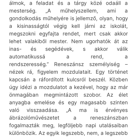
álmok, a feladat és a tárgy közé odaáll a
mesterség. „A műhelyszellem, ami a
gondolkodás műhelyére is jellemző, olyan, hogy
a kisinasságtól végig kell járni az iskolát,
megszokni egyfajta rendet, mert csak akkor
lehet valakiből mester. Nem ugorhatók át az
inas- és segédévek, s akkor válik
automatikussá a rend, a
rendszeresség.” Reneszánsz személyiség –
nézek rá, figyelem mozdulatait. Egy történet
kapcsán a ráfordított kulcsról beszél. Közben
úgy idézi a mozdulatot a kezével, hogy az már
önmagában megmintázott szobor. Az élet
anyagba emelése és egy magasabb szinten
való visszaadása. „A ma is érvényes
ábrázolóművészetet a reneszánszban
fogalmazták meg, legföljebb napi utalásaiban
különbözik. Az egyik legszebb, nem, a legszebb