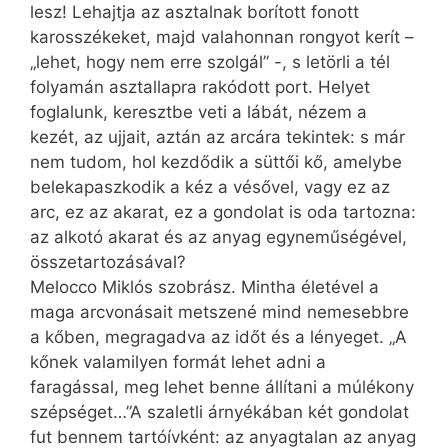
lesz! Lehajtja az asztalnak borított fonott
karosszékeket, majd valahonnan rongyot kerít –
„lehet, hogy nem erre szolgál” -, s letörli a tél
folyamán asztallapra rakódott port. Helyet
foglalunk, keresztbe veti a lábát, nézem a
kezét, az ujjait, aztán az arcára tekintek: s már
nem tudom, hol kezdődik a süttői kő, amelybe
belekapaszkodik a kéz a vésővel, vagy ez az
arc, ez az akarat, ez a gondolat is oda tartozna:
az alkotó akarat és az anyag egyneműségével,
összetartozásával?
Melocco Miklós szobrász. Mintha életével a
maga arcvonásait metszené mind nemesebbre
a kőben, megragadva az időt és a lényeget. „A
kőnek valamilyen formát lehet adni a
faragással, meg lehet benne állítani a múlékony
szépséget…”A szaletli árnyékában két gondolat
fut bennem tartóívként: az anyagtalan az anyag