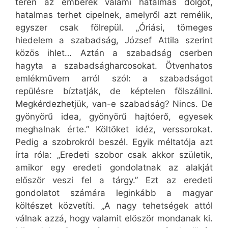
terén az emberek valami hatalmas dolgot,
hatalmas terhet cipelnek, amelyről azt remélik,
egyszer csak fölrepül. „Óriási, tömeges
hiedelem a szabadság, József Attila szerint
közös ihlet… Aztán a szabadság cserben
hagyta a szabadságharcosokat. Ötvenhatos
emlékművem arról szól: a szabadságot
repülésre bíztatják, de képtelen fölszállni.
Megkérdezhetjük, van-e szabadság? Nincs. De
gyönyörű idea, gyönyörű hajtóerő, egyesek
meghalnak érte.” Költőket idéz, verssorokat.
Pedig a szobrokról beszél. Egyik méltatója azt
írta róla: „Eredeti szobor csak akkor születik,
amikor egy eredeti gondolatnak az alakját
először veszi fel a tárgy.” Ezt az eredeti
gondolatot számára leginkább a magyar
költészet közvetíti. „A nagy tehetségek attól
válnak azzá, hogy valamit először mondanak ki.