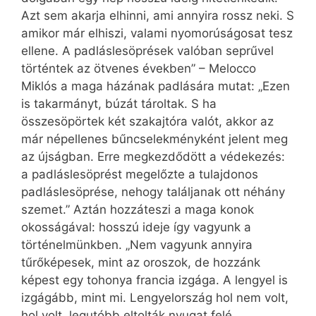
Azt sem akarja elhinni, ami annyira rossz neki. S
amikor már elhiszi, valami nyomorúságosat tesz
ellene. A padláslesöprések valóban seprűvel
történtek az ötvenes években” – Melocco
Miklós a maga házának padlására mutat: „Ezen
is takarmányt, búzát tároltak. S ha
összesöpörtek két szakajtóra valót, akkor az
már népellenes bűncselekményként jelent meg
az újságban. Erre megkezdődött a védekezés:
a padláslesöprést megelőzte a tulajdonos
padláslesöprése, nehogy találjanak ott néhány
szemet.” Aztán hozzáteszi a maga konok
okosságával: hosszú ideje így vagyunk a
történelmünkben. „Nem vagyunk annyira
tűrőképesek, mint az oroszok, de hozzánk
képest egy tohonya francia izgága. A lengyel is
izgágább, mint mi. Lengyelország hol nem volt,
hol volt, legutóbb eltolták nyugat felé…