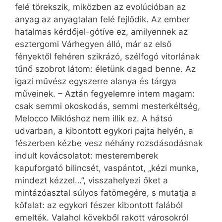
felé törekszik, miközben az evolúcióban az
anyag az anyagtalan felé fejlődik. Az ember
hatalmas kérdőjel-gótíve ez, amilyennek az
esztergomi Várhegyen álló, már az első
fényektől fehéren szikrázó, szélfogó vitorlának
tűnő szobrot látom: életünk dagad benne. Az
igazi művész egyszerre alanya és tárgya
műveinek. – Aztán fegyelemre intem magam:
csak semmi okoskodás, semmi mesterkéltség,
Melocco Miklóshoz nem illik ez. A hátsó
udvarban, a kibontott egykori pajta helyén, a
fészerben kézbe vesz néhány rozsdásodásnak
indult kovácsolatot: mesteremberek
kapuforgató bilincsét, vaspántot, „kézi munka,
mindezt kézzel…”, visszahelyezi őket a
mintázóasztal súlyos fatömegére, s mutatja a
kőfalat: az egykori fészer kibontott falából
emelték. Valahol kövekből rakott városokról