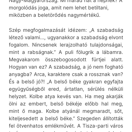
Nagy-Magyarország. Mi marad hát a népnek? A
morgolódás joga, amit nem lehet betiltani,
miközben a beletörődés nagymértékű.
Szép megfogalmazását idézem: „A szabadság
létező valami…, ugyanakkor a szabadság elvont
fogalom. Nincsenek lerajzolható tulajdonságai,
mint a rabságnak.” A puli fölugrik a lábamra.
Megvakarom összebogosodott fürtjei alatt.
Hogyan van ez? A szabadság, a jó nem fogható
anyagba? Arca, karaktere csak a rossznak van?
És a belső jó?! „A belső béke gyakran egyfajta
együgyűségből ered, ártatlan, sérülés nélküli
helyzet. Kolbe atya kevés van. Ha meg akarják
ölni az embert, belső békéje előbb hal meg,
mint ő maga. Kolbe atyánál megmaradt, sőt,
kiteljesedett a belső béke.” Szegeden állították
fel ötvenhatos emlékművét. A Tisza-parti város