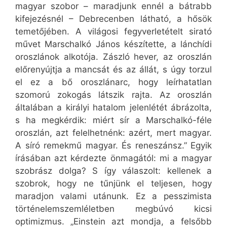
magyar szobor – maradjunk ennél a bátrabb
kifejezésnél – Debrecenben látható, a hősök
temetőjében. A világosi fegyverletételt sirató
művet Marschalkó János készítette, a lánchídi
oroszlánok alkotója. Zászló hever, az oroszlán
előrenyújtja a mancsát és az állát, s úgy torzul
el ez a bő oroszlánarc, hogy leírhatatlan
szomorú zokogás látszik rajta. Az oroszlán
általában a királyi hatalom jelenlétét ábrázolta,
s ha megkérdik: miért sír a Marschalkó-féle
oroszlán, azt felelhetnénk: azért, mert magyar.
A síró remekmű magyar. És reneszánsz.” Egyik
írásában azt kérdezte önmagától: mi a magyar
szobrász dolga? S így válaszolt: kellenek a
szobrok, hogy ne tűnjünk el teljesen, hogy
maradjon valami utánunk. Ez a pesszimista
történelemszemléletben megbúvó kicsi
optimizmus. „Einstein azt mondja, a felsőbb