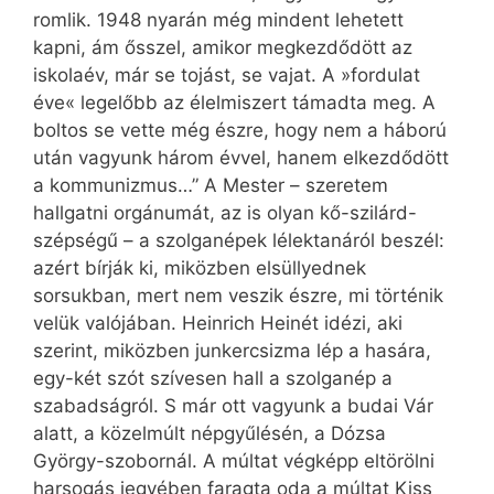
romlik. 1948 nyarán még mindent lehetett
kapni, ám ősszel, amikor megkezdődött az
iskolaév, már se tojást, se vajat. A »fordulat
éve« legelőbb az élelmiszert támadta meg. A
boltos se vette még észre, hogy nem a háború
után vagyunk három évvel, hanem elkezdődött
a kommunizmus…” A Mester – szeretem
hallgatni orgánumát, az is olyan kő-szilárd-
szépségű – a szolganépek lélektanáról beszél:
azért bírják ki, miközben elsüllyednek
sorsukban, mert nem veszik észre, mi történik
velük valójában. Heinrich Heinét idézi, aki
szerint, miközben junkercsizma lép a hasára,
egy-két szót szívesen hall a szolganép a
szabadságról. S már ott vagyunk a budai Vár
alatt, a közelmúlt népgyűlésén, a Dózsa
György-szobornál. A múltat végképp eltörölni
harsogás jegyében faragta oda a múltat Kiss