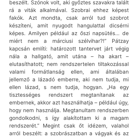
beszélt. Szónok volt, aki győztes szavakra talált
rá a viták alkalmával. Szobrai ehhez képest
fakók. Azt mondta, csak arról tud szobrot
készíteni, amit nyugodt hangulattal dicsérni
képes. Amilyen például az őszi napsütés… de
miért nem a márciusi szélvihar?!” Pátzay
kapcsán említi: határozott tantervet járt végig
nála a hallgató, amit utána – ha akart –
elutasíthatott; nem rendszertelen tiltakozással
valami formátlanság ellen, ami általában
jellemző a lázadó emberre, aki nem tudja, mi
ellen lázad, s nem tudja, hogyan. „Ha egy
tisztességes rendszert megtanítanak az
embernek, akkor azt használhatja – például úgy,
hogy nem használja. Megtanultam rendszerben
gondolkodni, s így alakítottam ki a magam
rendszerét.” Megint csak őt idézem, valahol
arról beszélt: a szobrászatban a vágyak és az