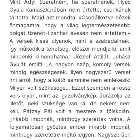
Mint Ady: Szeretném, ha szeretnének. Illyés
Gyula kamaszkorában nem értette, csonkának
tartotta. Majd azt mondta: »Csodálkozva nézek
önmagamra, hogy a világ legtermészetesebb
dolgát tizenöt-tizenhat évesen nem értettem.«
A versek kissé olyanok, mint a szabadalmak.
Így működik a tehetség: először mondja ki, amit
mindenki kimondhatna.” József Attilát, Juhász
Gyulát említi. „A nagyon szép, komoly versek
mindig egészségesek. Ilyen nagyszerű verset
írni arról, hogy a költő semmire nem emlékezik!
Milyen volt szőkesége… Ezzel szemben a rossz
vers olyan, mint az igazolványkép: ábrázolja az
illetőt, neki szüksége van rá, de nekem nem
kell. Pátzay Pál volt a mestere a főiskolán.
„Inkább imponált, minthogy szerették volna. A
folyamatosan győztes ember inkább imponál,
minthogy szeretetre méltó legyen. Nagyszerűen