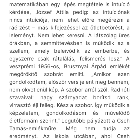
matematikában egy lépés megtétele is intuíció
kérdése, József Attila pedig: az intuíciónak
nincs intuíciója, nem lehet előre megérezni a
ráérzést – más kifejezéssel az ötletbetörést, a
leleményt. Nem lehet keresni. A látszólag üres
órákban, a semmittevésben is működik az a
szellem, amely beleivódik az emberbe, és
egyszerre csak rátalálás, felismerés lesz.” A
veszprémi 1956-os, Brusznyai Árpád emlékét
megörökítő szobrát említi. „Amikor ezen
gondolkodtam, először vers jelent meg bennem,
nem okvetlenül kép. A szobor arról szól, Radnóti
szavaival: nagy szárnyadat borítsd ránk,
virrasztó éji felleg. Kész a szobor. Így működik a
képzeletem, gondolkodásom és művelődő
életformám szerint.” Legutóbb pályázott a Cseh
Tamás-emlékműre. Még nem tudja az
eredményt. Az Iskola utcában, ahol Cseh