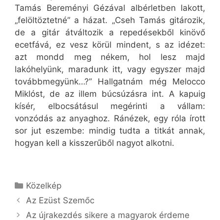
Tamás Bereményi Gézával albérletben lakott,
„felöltöztetné” a házat. „Cseh Tamás gitározik,
de a gitár átváltozik a repedésekből kinövő
ecetfává, ez vesz körül mindent, s az idézet:
azt mondd meg nékem, hol lesz majd
lakóhelyünk, maradunk itt, vagy egyszer majd
továbbmegyünk…?” Hallgatnám még Melocco
Miklóst, de az illem búcsúzásra int. A kapuig
kísér, elbocsátásul megérinti a vállam:
vonzódás az anyaghoz. Ránézek, egy róla írott
sor jut eszembe: mindig tudta a titkát annak,
hogyan kell a kisszerűből nagyot alkotni.
Kategória
Közelkép
Az Ezüst Szemőc
Az újrakezdés sikere a magyarok érdeme