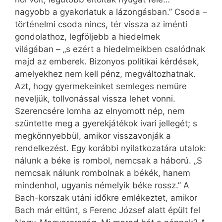
nagyobb a gyakorlatuk a lázongásban.” Csoda –
történelmi csoda nincs, tér vissza az iménti
gondolathoz, legföljebb a hiedelmek
világában – „s ezért a hiedelmeikben csalódnak
majd az emberek. Bizonyos politikai kérdések,
amelyekhez nem kell pénz, megváltozhatnak.
Azt, hogy gyermekeinket semleges neműre
neveljük, tollvonással vissza lehet vonni.
Szerencsére lomha az elnyomott nép, nem
szüntette meg a gyerekjátékok ivari jellegét; s
megkönnyebbül, amikor visszavonják a
rendelkezést. Egy korábbi nyilatkozatára utalok:
nálunk a béke is rombol, nemcsak a háború. „S
nemcsak nálunk rombolnak a békék, hanem
mindenhol, ugyanis némelyik béke rossz.” A
Bach-korszak utáni időkre emlékeztet, amikor
Bach már eltűnt, s Ferenc József alatt épült fel