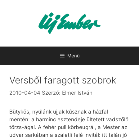
Kilépés
a
tartalomba
Menü
Versből faragott szobrok
2010-04-04
Szerző:
Elmer István
Bütykös, nyúlánk ujjak kúsznak a házfal
mentén: a harminc esztendeje ültetett vadszőlő
törzs-ágai. A fehér puli körbeugrál, a Mester az
udvar sarkában a szaletli felé invitál: itt talán jó