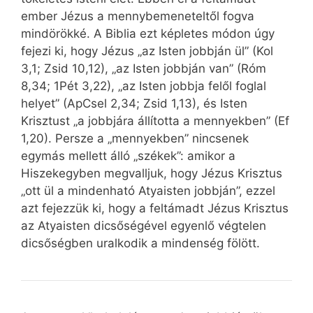
ember Jézus a mennybemeneteltől fogva
mindörökké. A Biblia ezt képletes módon úgy
fejezi ki, hogy Jézus „az Isten jobbján ül” (Kol
3,1; Zsid 10,12), „az Isten jobbján van” (Róm
8,34; 1Pét 3,22), „az Isten jobbja felől foglal
helyet” (ApCsel 2,34; Zsid 1,13), és Isten
Krisztust „a jobbjára állította a mennyekben” (Ef
1,20). Persze a „mennyekben” nincsenek
egymás mellett álló „székek”: amikor a
Hiszekegyben megvalljuk, hogy Jézus Krisztus
„ott ül a mindenható Atyaisten jobbján”, ezzel
azt fejezzük ki, hogy a feltámadt Jézus Krisztus
az Atyaisten dicsőségével egyenlő végtelen
dicsőségben uralkodik a mindenség fölött.