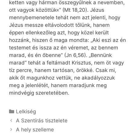
ketten vagy hárman összegyűlnek a nevemben,
ott vagyok közöttük«” (Mt 18,20). Jézus
mennybemenetele tehát nem azt jelenti, hogy
Jézus messze eltávolodott tőlünk, hanem
éppen ellenkezőleg azt, hogy közel került
hozzánk, hiszen ő maga mondta: „Aki eszi az én
testemet és issza az én véremet, az bennem
marad, és én őbenne” (Jn 6,56). „Bennünk
marad” tehát a feltámadt Krisztus, nem öt vagy
tíz percre, hanem tartósan, örökké. Csak mi,
akik őt magunkhoz vettük, ne akadályozzuk
meg a jelenlétét, hanem maradjunk meg
mindvégig szeretetében.
Kategória
Lelkiség
A Szentírás tisztelete
A hely szelleme