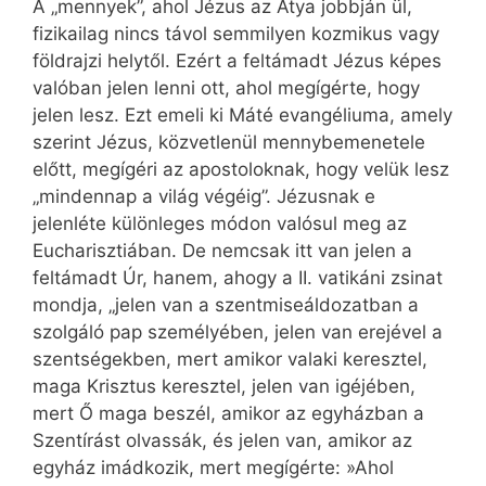
A „mennyek”, ahol Jézus az Atya jobbján ül,
fizikailag nincs távol semmilyen kozmikus vagy
földrajzi helytől. Ezért a feltámadt Jézus képes
valóban jelen lenni ott, ahol megígérte, hogy
jelen lesz. Ezt emeli ki Máté evangéliuma, amely
szerint Jézus, közvetlenül mennybemenetele
előtt, megígéri az apostoloknak, hogy velük lesz
„mindennap a világ végéig”. Jézusnak e
jelenléte különleges módon valósul meg az
Eucharisztiában. De nemcsak itt van jelen a
feltámadt Úr, hanem, ahogy a II. vatikáni zsinat
mondja, „jelen van a szentmiseáldozatban a
szolgáló pap személyében, jelen van erejével a
szentségekben, mert amikor valaki keresztel,
maga Krisztus keresztel, jelen van igéjében,
mert Ő maga beszél, amikor az egyházban a
Szentírást olvassák, és jelen van, amikor az
egyház imádkozik, mert megígérte: »Ahol