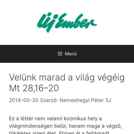
Kilépés
a
tartalomba
Menü
Velünk marad a világ végéig
Mt 28,16–20
2014-05-30
Szerző:
Nemeshegyi Péter SJ
Ez a léttér nem valami kozmikus hely a
világmindenségen belül, hanem maga a végső,
tökéletes isteni élet. Ebben él a feltámadt