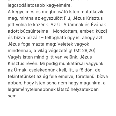
legcsodálatosabb kegyelmére.
A kegyelmes és megbocsátó Isten mutatkozik
meg, mintha az egyszülött Fiú, Jézus Krisztus
jött volna le közénk. Az Úr Ádámnak és Évának
adott búcsúintelme – Mondottam, ember: küzdj
és bízva bízzál! – felfogható úgy is, ahogy azt
Jézus fogalmazta meg: Veletek vagyok
mindennap, a világ végezetéig! (Mt 28,20)
Vagyis Isten mindig itt van velünk, Jézus
Krisztus révén. Mi pedig munkatársai vagyunk
az Úrnak, cselekednünk kell, itt, a földön, de
tekintetünket az ég felé emelve, töretlenül bízva
abban, hogy Isten soha nem hagy magunkra, a
legreménytelenebbnek látszó helyzetekben
sem.