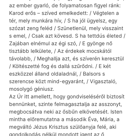
az ember gyarló, de folyamatosan figyel ránk:
Karod erős – szíved emelkedett: / Végtelen a
tér, mely munkára hív, / S ha jól ügyelsz, egy
szózat zeng feléd / Szünetlenül, mely visszaint
s emel, / Csak azt kövesd. S ha tettdús életed /
Zajában elnémul az égi szó, / E gyönge nő
tisztább lelkülete, / Az érdekek mocskától
távolabb, / Meghallja azt, és szíverén keresztül
/ Költészetté fog és dallá szűrődni. / E két
eszközzel álland oldaladnál, / Balsors s
szerencse közt mind-egyaránt, / Vigasztaló,
mosolygó géniusz.
Az Úr itt amellett, hogy gondviseléséről biztosít
bennünket, szinte felmagasztalja az asszonyt,
megbocsátva neki az ősbűn elkövetését. Isten
mintha előremutatna a második Éva, Mária, a
megváltó Jézus Krisztus szülőanyja felé, aki
gondolkodás nélkül mondott igent az ő