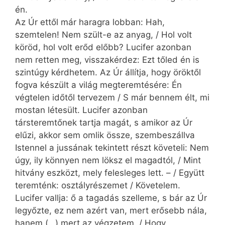
én.
Az Úr ettől már haragra lobban: Hah,
szemtelen! Nem szült-e az anyag, / Hol volt
köröd, hol volt erőd előbb? Lucifer azonban
nem retten meg, visszakérdez: Ezt tőled én is
szintúgy kérdhetem. Az Úr állítja, hogy öröktől
fogva készült a világ megteremtésére: Én
végtelen időtől tervezem / S már bennem élt, mi
mostan létesült. Lucifer azonban
társteremtőnek tartja magát, s amikor az Úr
elűzi, akkor sem omlik össze, szembeszállva
Istennel a jussának tekintett részt követeli: Nem
úgy, ily könnyen nem löksz el magadtól, / Mint
hitvány eszközt, mely felesleges lett. – / Együtt
teremténk: osztályrészemet / Követelem.
Lucifer vallja: ő a tagadás szelleme, s bár az Úr
legyőzte, ez nem azért van, mert erősebb nála,
hanem (…) mert az végzetem, / Hogy