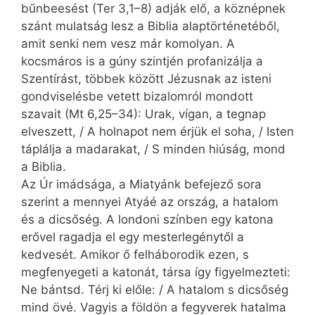
bűnbeesést (Ter 3,1–8) adják elő, a köznépnek
szánt mulatság lesz a Biblia alaptörténetéből,
amit senki nem vesz már komolyan. A
kocsmáros is a gúny szintjén profanizálja a
Szentírást, többek között Jézusnak az isteni
gondviselésbe vetett bizalomról mondott
szavait (Mt 6,25–34): Urak, vígan, a tegnap
elveszett, / A holnapot nem érjük el soha, / Isten
táplálja a madarakat, / S minden hiúság, mond
a Biblia.
Az Úr imádsága, a Miatyánk befejező sora
szerint a mennyei Atyáé az ország, a hatalom
és a dicsőség. A londoni színben egy katona
erővel ragadja el egy mesterlegénytől a
kedvesét. Amikor ő felháborodik ezen, s
megfenyegeti a katonát, társa így figyelmezteti:
Ne bántsd. Térj ki előle: / A hatalom s dicsőség
mind övé. Vagyis a földön a fegyverek hatalma