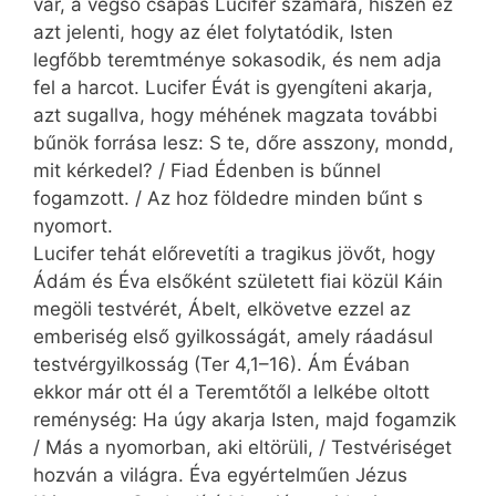
vár, a végső csapás Lucifer számára, hiszen ez
azt jelenti, hogy az élet folytatódik, Isten
legfőbb teremtménye sokasodik, és nem adja
fel a harcot. Lucifer Évát is gyengíteni akarja,
azt sugallva, hogy méhének magzata további
bűnök forrása lesz: S te, dőre asszony, mondd,
mit kérkedel? / Fiad Édenben is bűnnel
fogamzott. / Az hoz földedre minden bűnt s
nyomort.
Lucifer tehát előrevetíti a tragikus jövőt, hogy
Ádám és Éva elsőként született fiai közül Káin
megöli testvérét, Ábelt, elkövetve ezzel az
emberiség első gyilkosságát, amely ráadásul
testvérgyilkosság (Ter 4,1–16). Ám Évában
ekkor már ott él a Teremtőtől a lelkébe oltott
reménység: Ha úgy akarja Isten, majd fogamzik
/ Más a nyomorban, aki eltörüli, / Testvériséget
hozván a világra. Éva egyértelműen Jézus