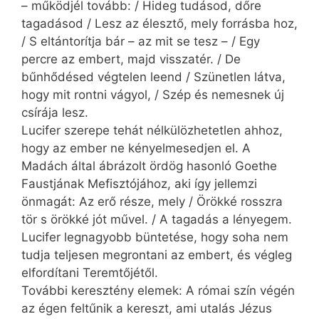
– működjél tovább: / Hideg tudásod, dőre
tagadásod / Lesz az élesztő, mely forrásba hoz,
/ S eltántorítja bár – az mit se tesz – / Egy
percre az embert, majd visszatér. / De
bűnhődésed végtelen leend / Szünetlen látva,
hogy mit rontni vágyol, / Szép és nemesnek új
csírája lesz.
Lucifer szerepe tehát nélkülözhetetlen ahhoz,
hogy az ember ne kényelmesedjen el. A
Madách által ábrázolt ördög hasonló Goethe
Faustjának Mefisztójához, aki így jellemzi
önmagát: Az erő része, mely / Örökké rosszra
tör s örökké jót művel. / A tagadás a lényegem.
Lucifer legnagyobb büntetése, hogy soha nem
tudja teljesen megrontani az embert, és végleg
elfordítani Teremtőjétől.
További keresztény elemek: A római szín végén
az égen feltűnik a kereszt, ami utalás Jézus