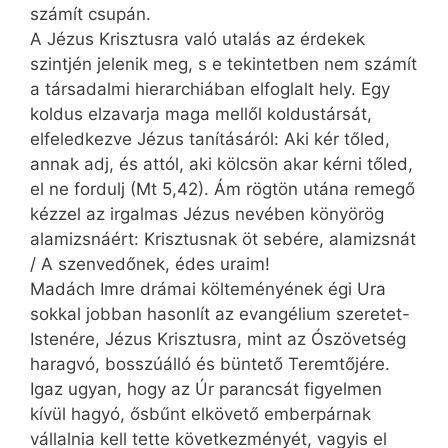
számít csupán.
A Jézus Krisztusra való utalás az érdekek
szintjén jelenik meg, s e tekintetben nem számít
a társadalmi hierarchiában elfoglalt hely. Egy
koldus elzavarja maga mellől koldustársát,
elfeledkezve Jézus tanításáról: Aki kér tőled,
annak adj, és attól, aki kölcsön akar kérni tőled,
el ne fordulj (Mt 5,42). Ám rögtön utána remegő
kézzel az irgalmas Jézus nevében könyörög
alamizsnáért: Krisztusnak öt sebére, alamizsnát
/ A szenvedőnek, édes uraim!
Madách Imre drámai költeményének égi Ura
sokkal jobban hasonlít az evangélium szeretet-
Istenére, Jézus Krisztusra, mint az Ószövetség
haragvó, bosszúálló és büntető Teremtőjére.
Igaz ugyan, hogy az Úr parancsát figyelmen
kívül hagyó, ősbűnt elkövető emberpárnak
vállalnia kell tette következményét, vagyis el