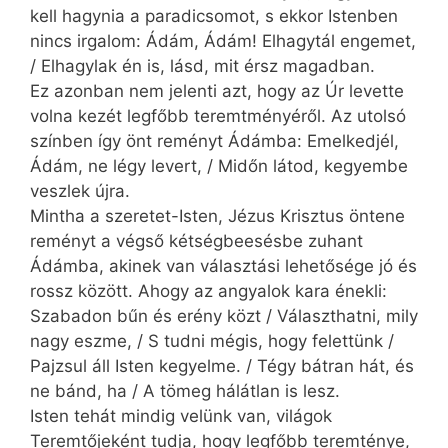
kell hagynia a paradicsomot, s ekkor Istenben
nincs irgalom: Ádám, Ádám! Elhagytál engemet,
/ Elhagylak én is, lásd, mit érsz magadban.
Ez azonban nem jelenti azt, hogy az Úr levette
volna kezét legfőbb teremtményéről. Az utolsó
színben így önt reményt Ádámba: Emelkedjél,
Ádám, ne légy levert, / Midőn látod, kegyembe
veszlek újra.
Mintha a szeretet-Isten, Jézus Krisztus öntene
reményt a végső kétségbeesésbe zuhant
Ádámba, akinek van választási lehetősége jó és
rossz között. Ahogy az angyalok kara énekli:
Szabadon bűn és erény közt / Választhatni, mily
nagy eszme, / S tudni mégis, hogy felettünk /
Pajzsul áll Isten kegyelme. / Tégy bátran hát, és
ne bánd, ha / A tömeg hálátlan is lesz.
Isten tehát mindig velünk van, világok
Teremtőjeként tudja, hogy legfőbb teremténye,