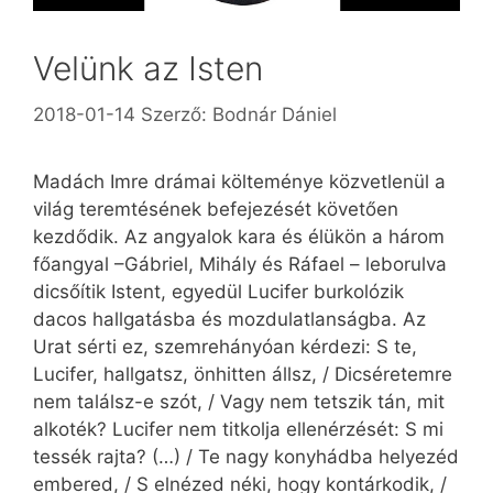
Velünk az Isten
2018-01-14
Szerző:
Bodnár Dániel
Madách Imre drámai költeménye közvetlenül a
világ teremtésének befejezését követően
kezdődik. Az angyalok kara és élükön a három
főangyal –Gábriel, Mihály és Ráfael – leborulva
dicsőítik Istent, egyedül Lucifer burkolózik
dacos hallgatásba és mozdulatlanságba. Az
Urat sérti ez, szemrehányóan kérdezi: S te,
Lucifer, hallgatsz, önhitten állsz, / Dicséretemre
nem találsz-e szót, / Vagy nem tetszik tán, mit
alkoték? Lucifer nem titkolja ellenérzését: S mi
tessék rajta? (…) / Te nagy konyhádba helyezéd
embered, / S elnézed néki, hogy kontárkodik, /