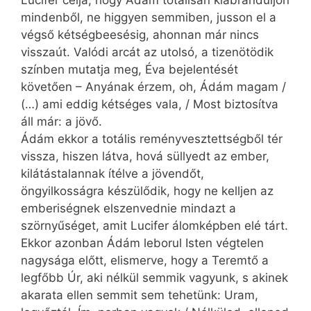
mindenből, ne higgyen semmiben, jusson el a
végső kétségbeesésig, ahonnan már nincs
visszaút. Valódi arcát az utolsó, a tizenötödik
színben mutatja meg, Éva bejelentését
követően – Anyának érzem, oh, Ádám magam /
(…) ami eddig kétséges vala, / Most biztosítva
áll már: a jövő.
Ádám ekkor a totális reményvesztettségből tér
vissza, hiszen látva, hová süllyedt az ember,
kilátástalannak ítélve a jövendőt,
öngyilkosságra készülődik, hogy ne kelljen az
emberiségnek elszenvednie mindazt a
szörnyűséget, amit Lucifer álomképben elé tárt.
Ekkor azonban Ádám leborul Isten végtelen
nagysága előtt, elismerve, hogy a Teremtő a
legfőbb Úr, aki nélkül semmik vagyunk, s akinek
akarata ellen semmit sem tehetünk: Uram,