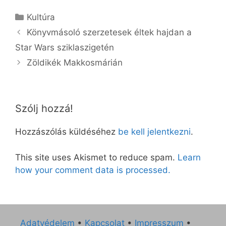
Kategória
Kultúra
Könyvmásoló szerzetesek éltek hajdan a
Star Wars sziklaszigetén
Zöldikék Makkosmárián
Szólj hozzá!
Hozzászólás küldéséhez
be kell jelentkezni
.
This site uses Akismet to reduce spam.
Learn
how your comment data is processed.
Adatvédelem
•
Kapcsolat
•
Impresszum
•