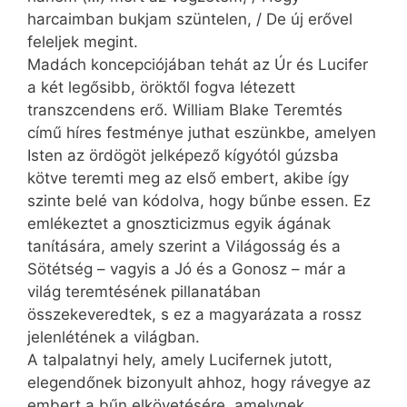
harcaimban bukjam szüntelen, / De új erővel
feleljek megint.
Madách koncepciójában tehát az Úr és Lucifer
a két legősibb, öröktől fogva létezett
transzcendens erő. William Blake Teremtés
című híres festménye juthat eszünkbe, amelyen
Isten az ördögöt jelképező kígyótól gúzsba
kötve teremti meg az első embert, akibe így
szinte belé van kódolva, hogy bűnbe essen. Ez
emlékeztet a gnoszticizmus egyik ágának
tanítására, amely szerint a Világosság és a
Sötétség – vagyis a Jó és a Gonosz – már a
világ teremtésének pillanatában
összekeveredtek, s ez a magyarázata a rossz
jelenlétének a világban.
A talpalatnyi hely, amely Lucifernek jutott,
elegendőnek bizonyult ahhoz, hogy rávegye az
embert a bűn elkövetésére, amelynek