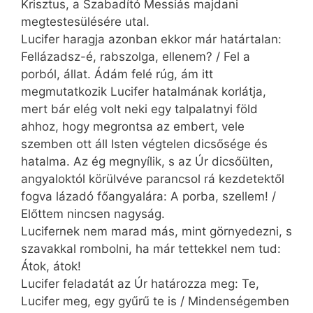
Krisztus, a Szabadító Messiás majdani
megtestesülésére utal.
Lucifer haragja azonban ekkor már határtalan:
Fellázadsz-é, rabszolga, ellenem? / Fel a
porból, állat. Ádám felé rúg, ám itt
megmutatkozik Lucifer hatalmának korlátja,
mert bár elég volt neki egy talpalatnyi föld
ahhoz, hogy megrontsa az embert, vele
szemben ott áll Isten végtelen dicsősége és
hatalma. Az ég megnyílik, s az Úr dicsőülten,
angyaloktól körülvéve parancsol rá kezdetektől
fogva lázadó főangyalára: A porba, szellem! /
Előttem nincsen nagyság.
Lucifernek nem marad más, mint görnyedezni, s
szavakkal rombolni, ha már tettekkel nem tud:
Átok, átok!
Lucifer feladatát az Úr határozza meg: Te,
Lucifer meg, egy gyűrű te is / Mindenségemben