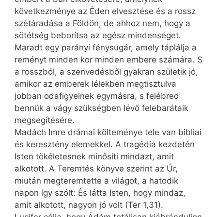
következménye az Éden elvesztése és a rossz
szétáradása a Földön, de ahhoz nem, hogy a
sötétség beborítsa az egész mindenséget.
Maradt egy parányi fénysugár, amely táplálja a
reményt minden kor minden embere számára. S
a rosszból, a szenvedésből gyakran születik jó,
amikor az emberek lélekben megtisztulva
jobban odafigyelnek egymásra, s felébred
bennük a vágy szükségben lévő felebarátaik
megsegítésére.
Madách Imre drámai költeménye tele van bibliai
és keresztény elemekkel. A tragédia kezdetén
Isten tökéletesnek minősíti mindazt, amit
alkotott. A Teremtés könyve szerint az Úr,
miután megteremtette a világot, a hatodik
napon így szólt: És látta Isten, hogy mindaz,
amit alkotott, nagyon jó volt (Ter 1,31).
Lucifer célja, hogy Ádám totálisan kiábránduljon