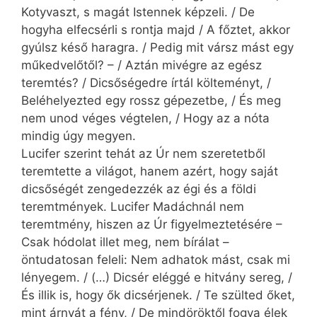
Kotyvaszt, s magát Istennek képzeli. / De
hogyha elfecsérli s rontja majd / A főztet, akkor
gyúlsz késő haragra. / Pedig mit vársz mást egy
műkedvelőtől? – / Aztán mivégre az egész
teremtés? / Dicsőségedre írtál költeményt, /
Beléhelyezted egy rossz gépezetbe, / És meg
nem unod véges végtelen, / Hogy az a nóta
mindig úgy megyen.
Lucifer szerint tehát az Úr nem szeretetből
teremtette a világot, hanem azért, hogy saját
dicsőségét zengedezzék az égi és a földi
teremtmények. Lucifer Madáchnál nem
teremtmény, hiszen az Úr figyelmeztetésére –
Csak hódolat illet meg, nem bírálat –
öntudatosan feleli: Nem adhatok mást, csak mi
lényegem. / (…) Dicsér eléggé e hitvány sereg, /
És illik is, hogy ők dicsérjenek. / Te szülted őket,
mint árnyát a fény, / De mindöröktől fogva élek