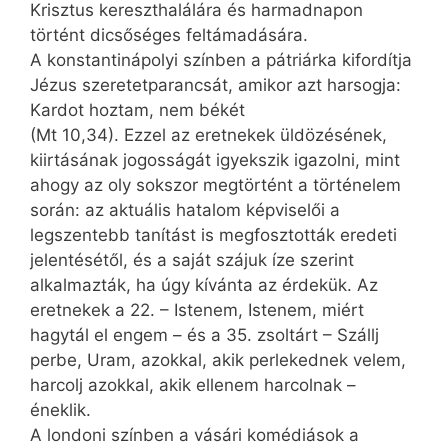
Krisztus kereszthalálára és harmadnapon
történt dicsőséges feltámadására.
A konstantinápolyi színben a pátriárka kifordítja
Jézus szeretetparancsát, amikor azt harsogja:
Kardot hoztam, nem békét
(Mt 10,34). Ezzel az eretnekek üldözésének,
kiirtásának jogosságát igyekszik igazolni, mint
ahogy az oly sokszor megtörtént a történelem
során: az aktuális hatalom képviselői a
legszentebb tanítást is megfosztották eredeti
jelentésétől, és a saját szájuk íze szerint
alkalmazták, ha úgy kívánta az érdekük. Az
eretnekek a 22. – Istenem, Istenem, miért
hagytál el engem – és a 35. zsoltárt – Szállj
perbe, Uram, azokkal, akik perlekednek velem,
harcolj azokkal, akik ellenem harcolnak –
éneklik.
A londoni színben a vásári komédiások a