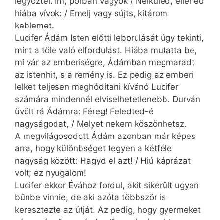
legyőztél. Ím, porban vagyok / Nélküled, ellened
hiába vívok: / Emelj vagy sújts, kitárom
keblemet.
Lucifer Ádám Isten előtti leborulását úgy tekinti,
mint a tőle való elfordulást. Hiába mutatta be,
mi vár az emberiségre, Ádámban megmaradt
az istenhit, s a remény is. Ez pedig az emberi
lelket teljesen meghódítani kívánó Lucifer
számára mindennél elviselhetetlenebb. Durván
üvölt rá Ádámra: Féreg! Feledted-é
nagyságodat, / Melyet nekem köszönhetsz.
A megvilágosodott Ádám azonban már képes
arra, hogy különbséget tegyen a kétféle
nagyság között: Hagyd el azt! / Hiú káprázat
volt; ez nyugalom!
Lucifer ekkor Évához fordul, akit sikerült ugyan
bűnbe vinnie, de aki azóta többször is
keresztezte az útját. Az pedig, hogy gyermeket