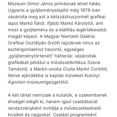
Múzeum
Simor János
prímásnak lehet hálás.
Ugyanis a gyűjteményalapító még 1878-ban
vásárolta meg azt a kétszázhuszonhét grafikai
lapot Markó fiától, ifjabb Markó Károlytól, ami
most a gyűjtemény és a kiállítás legértékesebb
magját képezi. A Magyar Nemzeti Galéria
Grafikai Osztályán őrzött rajzoknak nincs az
esztergomiakhoz hasonló, egységes
„gyűjteménytörténeti” hátterük: vásároltak
grafikákat például a művészetkritikus
Szana
Tamástól,
a Markó-unoka
Giulia Markó Contitól,
illetve ajándékba is kaptak műveket
Kubinyi
Ágoston
múzeumigazgatótól.
A két tárlat nemcsak a kutatók, a szakemberek
éhségét elégíti ki, hanem igazi családbarát
rendezvényként invitálja a művészetkedvelő
kicsiket és nagyokat. Családi programként