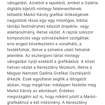
válogatást. Azokból a lapokból, amiket a Galéria
digitális kijelzői mintegy felelevenítenek.
Idősebb Markó Károly grafikai örökségének
nagyobbik része egy-egy mitológiai, bibliai
témájú festményhez készült drapéria- vagy
alaktanulmány, illetve vázlat. A rajzok sokszor
kompozíciós vagy színvázlatként szolgáltak:
erre enged következtetni a vonalháló, a
festékfoltok, illetve a színekre utaló feliratok
jelenléte. Az esztergomi tárlat mintegy
válogatást nyújt ezekből a grafikákból. A közel
hatvan vázlat a Keresztény Múzeum, illetve a
Magyar Nemzeti Galéria Grafikai Osztályáról
érkezik. Ezek együttese segítik a látogatót
abban, hogy megértse: miképpen festette meg
Markó Károly az alkotásait. Érdekes
megvizsgálni azt is, hogy miként jutott a Markó-
grafikákhoz a két intézmény. A Keresztény