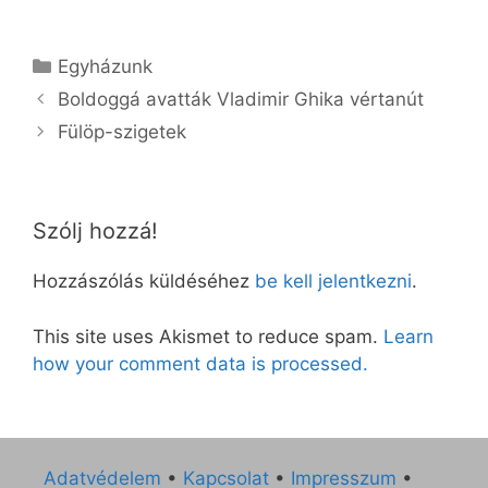
Kategória
Egyházunk
Bol­dog­gá ava­tták Vladimir Ghika vér­ta­nút
Fü­löp-szi­ge­tek
Szólj hozzá!
Hozzászólás küldéséhez
be kell jelentkezni
.
This site uses Akismet to reduce spam.
Learn
how your comment data is processed.
Adatvédelem
•
Kapcsolat
•
Impresszum
•