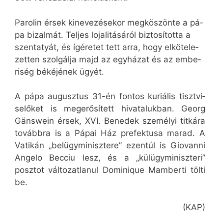
Pa­ro­lin ér­sek ki­ne­ve­zé­se­kor meg­kö­szön­te a pá­
pa bi­zal­mát. Tel­jes lo­ja­li­tá­sá­ról biz­to­sí­tot­ta a
szent­atyát, és ígé­re­tet tett ar­ra, hogy el­kö­te­le­
zet­ten szol­gál­ja majd az egy­há­zat és az em­be­
ri­ség bé­ké­jé­nek ügyét.
A pá­pa au­gusz­tus 31-én fon­tos ku­ri­á­lis tiszt­vi­
se­lő­ket is meg­erő­sí­tett hi­va­ta­luk­ban. Georg
Gänswein ér­sek, XVI. Be­ne­dek sze­mé­lyi tit­ká­ra
to­vább­ra is a Pá­pai Ház pre­fek­tu­sa ma­rad. A
Va­ti­kán „bel­ügy­mi­nisz­te­re” ezen­túl is Giovanni
Angelo Becciu lesz, és a „kül­ügy­mi­nisz­te­ri”
posz­tot vál­to­zat­la­nul Dominique Mamberti töl­ti
be.
(KAP)