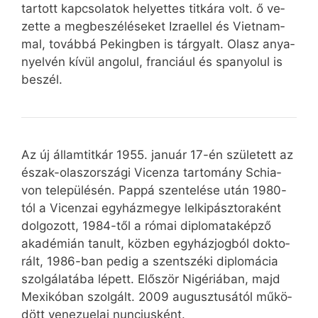
tar­tott kap­cso­la­tok he­lyet­tes tit­ká­ra volt. ő ve­
zet­te a meg­be­szé­lé­se­ket Iz­ra­el­lel és Vi­et­nam­
mal, to­váb­bá Pe­king­ben is tár­gyalt. Olasz anya­
nyel­vén kí­vül an­go­lul, fran­ci­á­ul és spa­nyo­lul is
be­szél.
Az új ál­lam­tit­kár 1955. január 17-én szü­le­tett az
észak-olasz­or­szá­gi Vicenza tar­to­mány Schia­
von te­le­pü­lé­sén. Pap­pá szen­te­lé­se után 1980-
tól a Vicenzai egy­ház­me­gye lel­ki­pász­to­ra­ként
dol­go­zott, 1984-től a ró­mai dip­lo­ma­ta­kép­ző
aka­dé­mi­án ta­nult, köz­ben egy­ház­jog­ból dok­to­
rált, 1986-ban pe­dig a szent­szé­ki dip­lo­má­cia
szol­gá­la­tá­ba lé­pett. Elő­ször Ni­gé­ri­á­ban, majd
Me­xi­kó­ban szol­gált. 2009 au­gusz­tu­sá­tól mű­kö­
dött ve­ne­zu­e­lai nun­ci­us­ként.