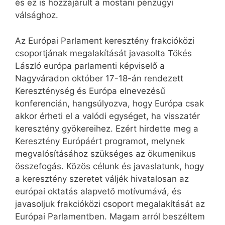
és ez is hozzájárult a mostani pénzügyi
válsághoz.
Az Európai Parlament keresztény frakcióközi
csoportjának megalakítását javasolta Tőkés
László európa parlamenti képviselő a
Nagyváradon október 17-18-án rendezett
Kereszténység és Európa elnevezésű
konferencián, hangsúlyozva, hogy Európa csak
akkor érheti el a valódi egységet, ha visszatér
keresztény gyökereihez. Ezért hirdette meg a
Keresztény Európáért programot, melynek
megvalósításához szükséges az ökumenikus
összefogás. Közös célunk és javaslatunk, hogy
a keresztény szeretet váljék hivatalosan az
európai oktatás alapvető motívumává, és
javasoljuk frakcióközi csoport megalakítását az
Európai Parlamentben. Magam arról beszéltem