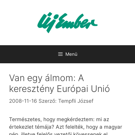
Kilépés
a
tartalomba
Menü
Van egy álmom: A
keresztény Európai Unió
2008-11-16
Szerző:
Tempfli József
Természetes, hogy megkérdeztem: mi az
értekezlet témája? Azt felelték, hogy a magyar
nép, illetve felelős vezetői kövessenek el