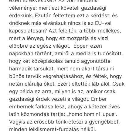
ezen törekvésüket? Az volt mindenki
véleménye: mert ezt követeli gazdasági
érdekünk. Ezután feltettem ezt a kérdést: és
önöknek más elvárásuk nincs is az EU-val
kapcsolatosan? Azt felelték: a többi mellékes,
mert a lényeg, hogy ez mozgatja és viszi
előbbre az egész világot. Éppen ezen
napokban történt, amiről a média is tudósított,
hogy két középiskolás tanuló agyonütötte
harmadik társukat, mert nem akart társulni
bűnös tervük végrehajtásához, és féltek, hogy
netán elárulja őket. Ezért eltették láb alól. Csak
egy példa ez arra, milyen is az, amikor csak
gazdasági érdek vezeti a világot. Ember
embernek farkasa lesz, ahogy a kétezer éves
latin közmondás tartja: „homo homini lupus”.
Vagyis az erősebb tönkreteszi a gyengébbet,
minden lelkiismeret-furdalás nélkül.