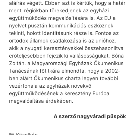
aláírás végett. Ebben azt is kértük, hogy a határ
menti régiókban törekedjenek az egyházi
együttműködés megvalósítására is. Az EU a
nyelvet pusztán kommunikációs eszköznek
tekinti, holott identitásunk része is. Fontos az
ortodox államok csatlakozása is az unióhoz,
akik a nyugati keresztényekkel összehasonlítva
erőteljesebben fejezik ki vallásosságukat. Bóna
Zoltán, a Magyarországi Egyházak Ökumenikus
Tanácsának főtitkára elmondta, hogy a 2002-
ben aláírt Ökumenikus charta legyen további
vezérfonala az egyházak növekvő
együttműködésének a keresztény Európa
megvalósítása érdekében.
A szerző nagyváradi püspök
Kategória
Közelkép