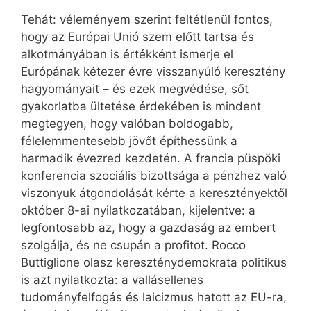
Tehát: véleményem szerint feltétlenül fontos,
hogy az Európai Unió szem előtt tartsa és
alkotmányában is értékként ismerje el
Európának kétezer évre visszanyúló keresztény
hagyományait – és ezek megvédése, sőt
gyakorlatba ültetése érdekében is mindent
megtegyen, hogy valóban boldogabb,
félelemmentesebb jövőt építhessünk a
harmadik évezred kezdetén. A francia püspöki
konferencia szociális bizottsága a pénzhez való
viszonyuk átgondolását kérte a keresztényektől
október 8-ai nyilatkozatában, kijelentve: a
legfontosabb az, hogy a gazdaság az embert
szolgálja, és ne csupán a profitot. Rocco
Buttiglione olasz kereszténydemokrata politikus
is azt nyilatkozta: a vallásellenes
tudományfelfogás és laicizmus hatott az EU-ra,