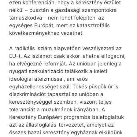
ezen konferencián, hogy a keresztény érzület
nélkül – pusztán a gazdasági szempontokra
támaszkodva – nem lehet felépíteni az
egységes Európát, mert ez katasztrofális
következményekhez vezethet.
A radikális iszlám alapvetően veszélyezteti az
EU-t. Az iszlámot csak akkor lehetne elfogadni,
ha elvégezné reformját. Az unióban jelenleg a
nyugati szekularizáció találkozik a keleti
ideológiai ateizmussal, ami erős
egyházellenességet szül. Tőkés püspök úr is
diszkriminációt tapasztal az unióban a
kereszténységgel szemben, viszont teljes
toleranciát a muzulmánok irányában. A
Keresztény Európáért programba belefoglaltuk
azt az állásfoglalás-tervezetet, amelyet az
összes hazai keresztény egyháznak elküldünk