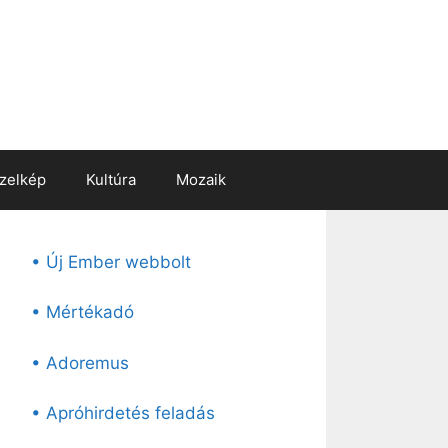
zelkép
Kultúra
Mozaik
• Új Ember webbolt
• Mértékadó
• Adoremus
• Apróhirdetés feladás