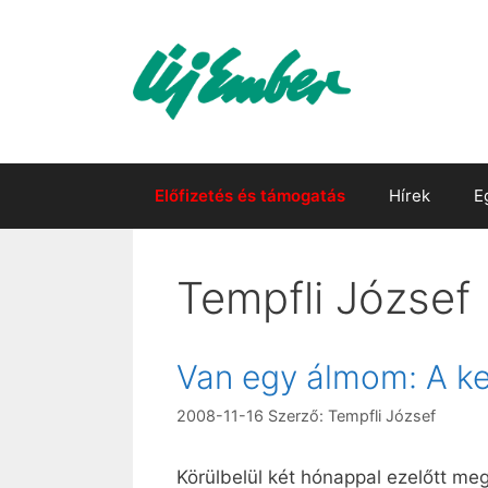
Kilépés
a
tartalomba
Előfizetés és támogatás
Hírek
E
Tempfli József
Van egy álmom: A ke
2008-11-16
Szerző:
Tempfli József
Körülbelül két hónappal ezelőtt me