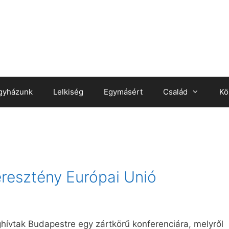
gyházunk
Lelkiség
Egymásért
Család
Kö
resztény Európai Unió
ghívtak Budapestre egy zártkörű konferenciára, melyről