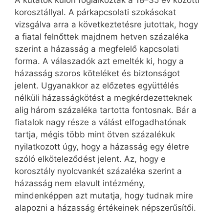
A kutatók külön foglalkoztak a 18–35 év közötti
korosztállyal. A párkapcsolati szokásokat
vizsgálva arra a következtetésre jutottak, hogy
a fiatal felnőttek majdnem hetven százaléka
szerint a házasság a megfelelő kapcsolati
forma. A válaszadók azt emelték ki, hogy a
házasság szoros köteléket és biztonságot
jelent. Ugyanakkor az előzetes együttélés
nélküli házasságkötést a megkérdezetteknek
alig három százaléka tartotta fontosnak. Bár a
fiatalok nagy része a válást elfogadhatónak
tartja, mégis több mint ötven százalékuk
nyilatkozott úgy, hogy a házasság egy életre
szóló elköteleződést jelent. Az, hogy e
korosztály nyolcvankét százaléka szerint a
házasság nem elavult intézmény,
mindenképpen azt mutatja, hogy tudnak mire
alapozni a házasság értékeinek népszerűsítői.