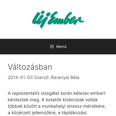
Kilépés
a
tartalomba
Menü
Változásban
2014-01-03
Szerző:
Baranyai Béla
A reprezentatív vizsgálat során kétezer embert
kérdeztek meg. A kutatók kíváncsiak voltak
többek között a munkahelyi stressz mértékére,
a közérzeti jellemzőkre, a táplálkozási