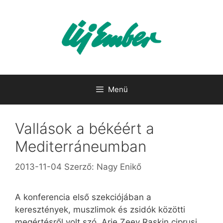
Kilépés
a
tartalomba
Menü
Vallások a békéért a
Mediterráneumban
2013-11-04
Szerző:
Nagy Enikő
A konferencia első szekciójában a
keresztények, muszlimok és zsidók közötti
megértésről volt szó. Arie Zeev Raskin ciprusi