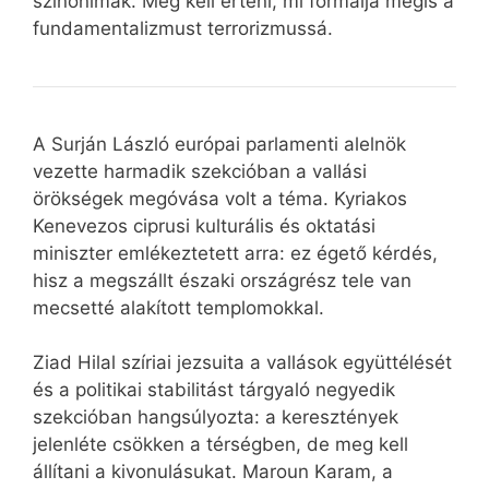
szinonimák. Meg kell érteni, mi formálja mégis a
fundamentalizmust terrorizmussá.
A Surján László európai parlamenti alelnök
vezette harmadik szekcióban a vallási
örökségek megóvása volt a téma. Kyriakos
Kenevezos ciprusi kulturális és oktatási
miniszter emlékeztetett arra: ez égető kérdés,
hisz a megszállt északi országrész tele van
mecsetté alakított templomokkal.
Ziad Hilal szíriai jezsuita a vallások együttélését
és a politikai stabilitást tárgyaló negyedik
szekcióban hangsúlyozta: a keresztények
jelenléte csökken a térségben, de meg kell
állítani a kivonulásukat. Maroun Karam, a