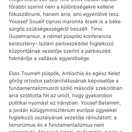
főrabbi szerint nem a különbségekre kellene
fókuszálnunk, hanem arra, ami egyenlővé tesz.
Youssef Soueif ciprusi maronita érsek is a béke
sürgős szükségességéről beszélt. Timo
Guzelmansur, a német püspöki konferencia
keresztény– iszlám párbeszéddel foglalkozó
központjának vezetője szerint a párbeszéd
fokmérője a vallások egyenlősége.
Elias Toumeh püspök, Antiochia és egész Kelet
görög ortodox patriarchátusának képviselője a
fundamentalizmusról szóló második szekcióban
arra szólította fel az uniót, hogy gyakoroljon
politikai nyomást ez irányban. Yousef Bataineh,
a jordán külügyminisztérium európai ügyekkel
foglalkozó osztályának vezetője rámutatott: a
terrorizmus és a fundamentalizmus nem