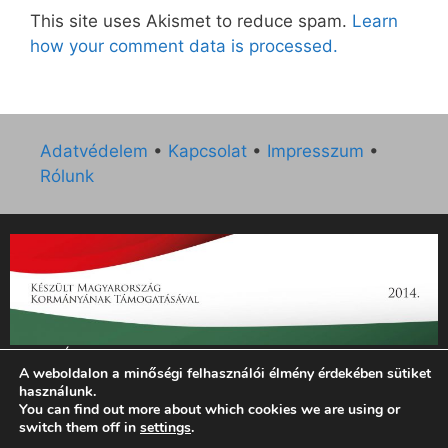
This site uses Akismet to reduce spam.
Learn
how your comment data is processed.
Adatvédelem
•
Kapcsolat
•
Impresszum
•
Rólunk
„Az Új Ember katolikus hetilap 2014. évi működésének
A weboldalon a minőségi felhasználói élmény érdekében sütiket
támogatását az EGYH-KCP-14-P-0121 sz. támogatási
használunk.
szerződés keretében 3 000 000 Ft összegben támogatta az
You can find out more about which cookies we are using or
Emberi Erőforrások Minisztériuma.”
switch them off in
settings
.