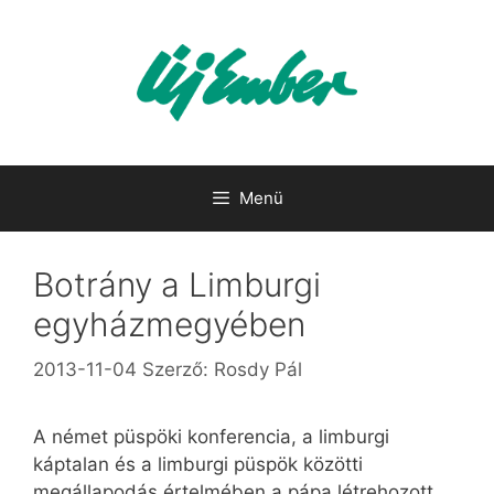
Kilépés
a
tartalomba
Menü
Botrány a Limburgi
egyházmegyében
2013-11-04
Szerző:
Rosdy Pál
A német püspöki konferencia, a limburgi
káptalan és a limburgi püspök közötti
megállapodás értelmében a pápa létrehozott