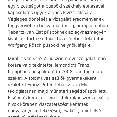
egy bizottságot a püspöki székhely építésével
kapcsolatos ügyek alapos kivizsgálására.
Végleges döntését a vizsgálat eredményének
függvényében hozza majd meg, addig azonban
Tebartz-van Elst püspöknek az egyházmegyén
kívül kell tartózkodnia. Távollétében feladatait
Wolfgang Rösch püspöki helynök látja el.
Miről is van szó? A huszonöt évi szolgálat után
korára való tekintettel lemondott Franz
Kamphaus püspök utóda 2008-ban foglalta el
székét. A földműves szülők gyermekeként
született Franz-Peter Tebartz-van Elst
teológiatanár, majd münsteri segédpüspök lett.
Első intézkedései nem tették rokonszenvessé: a
hívők körében visszatetszést keltettek
nagyarányú költekezései, csakúgy, mint első