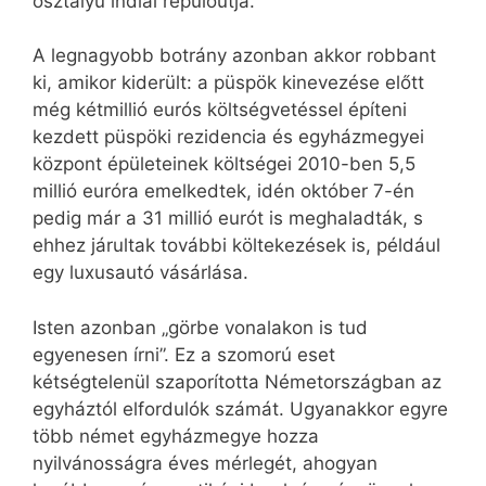
osztályú indiai repülőútja.
A legnagyobb botrány azonban akkor robbant
ki, amikor kiderült: a püspök kinevezése előtt
még kétmillió eurós költségvetéssel építeni
kezdett püspöki rezidencia és egyházmegyei
központ épületeinek költségei 2010-ben 5,5
millió euróra emelkedtek, idén október 7-én
pedig már a 31 millió eurót is meghaladták, s
ehhez járultak további költekezések is, például
egy luxusautó vásárlása.
Isten azonban „görbe vonalakon is tud
egyenesen írni”. Ez a szomorú eset
kétségtelenül szaporította Németországban az
egyháztól elfordulók számát. Ugyanakkor egyre
több német egyházmegye hozza
nyilvánosságra éves mérlegét, ahogyan