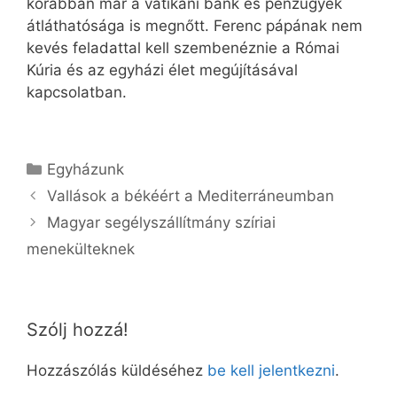
korábban már a vatikáni bank és pénzügyek
átláthatósága is megnőtt. Ferenc pápának nem
kevés feladattal kell szembenéznie a Római
Kúria és az egyházi élet megújításával
kapcsolatban.
Kategória
Egyházunk
Vallások a békéért a Mediterráneumban
Magyar segélyszállítmány szíriai
menekülteknek
Szólj hozzá!
Hozzászólás küldéséhez
be kell jelentkezni
.