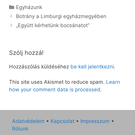
Kategória
Egyházunk
Botrány a Limburgi egyházmegyében
„Együtt kérhetünk bocsánatot”
Szólj hozzá!
Hozzászólás küldéséhez
be kell jelentkezni
.
This site uses Akismet to reduce spam.
Learn
how your comment data is processed.
Adatvédelem
•
Kapcsolat
•
Impresszum
•
Rólunk