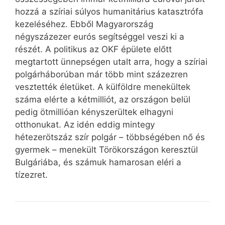
hozzá a szíriai súlyos humanitárius katasztrófa
kezeléséhez. Ebből Magyarország
négyszázezer eurós segítséggel veszi ki a
részét. A politikus az OKF épülete előtt
megtartott ünnepségen utalt arra, hogy a szíriai
polgárháborúban már több mint százezren
vesztették életüket. A külföldre menekültek
száma elérte a kétmilliót, az országon belül
pedig ötmillióan kényszerültek elhagyni
otthonukat. Az idén eddig mintegy
hétezerötszáz szír polgár – többségében nő és
gyermek – menekült Törökországon keresztül
Bulgáriába, és számuk hamarosan eléri a
tízezret.