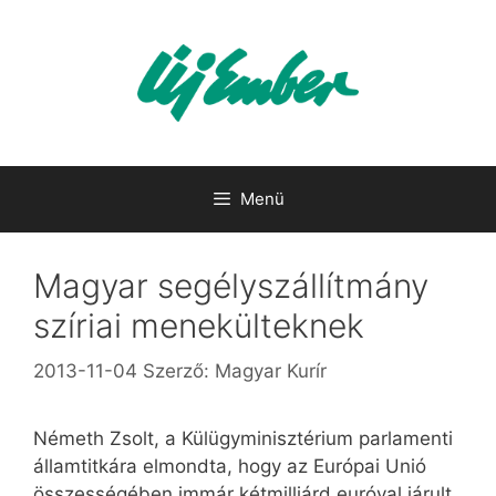
Kilépés
a
tartalomba
Menü
Magyar segélyszállítmány
szíriai menekülteknek
2013-11-04
Szerző:
Magyar Kurír
Németh Zsolt, a Külügyminisztérium parlamenti
államtitkára elmondta, hogy az Európai Unió
összességében immár kétmilliárd euróval járult