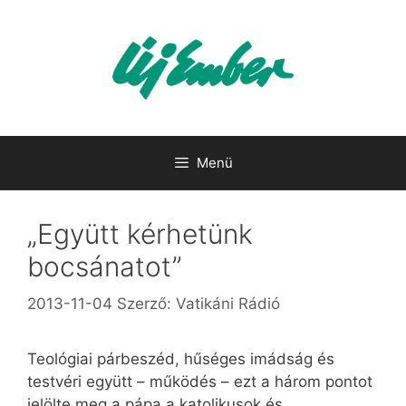
Kilépés
a
tartalomba
Menü
„Együtt kérhetünk
bocsánatot”
2013-11-04
Szerző:
Vatikáni Rádió
Teológiai párbeszéd, hűséges imádság és
testvéri együtt – működés – ezt a három pontot
jelölte meg a pápa a katolikusok és