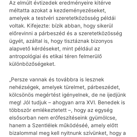
Az elmúlt évtizedek eredményeire kitérve
méltatta azokat a kezdeményezéseket,
amelyek a testvéri szeretetközösség példái
voltak. Kifejezte: bízik abban, hogy sikerül
előrevinni a párbeszéd és a szeretetközösség
ügyét, azáltal is, hogy tisztáznak bizonyos
alapvető kérdéseket, mint például az
antropológiai és etikai téren felmerülő
különbözőségeket.
„Persze vannak és továbbra is lesznek
nehézségek, amelyek türelmet, párbeszédet,
kölcsönös megértést igényelnek, de ne ijedjünk
meg! Jól tudjuk – ahogyan arra XVI. Benedek is
többször emlékeztetett –, hogy az egység
elsősorban nem erőfeszítéseink gyümölcse,
hanem a Szentlélek működéséé, amely előtt
bizalommal meg kell nyitnunk szívünket, hogy a