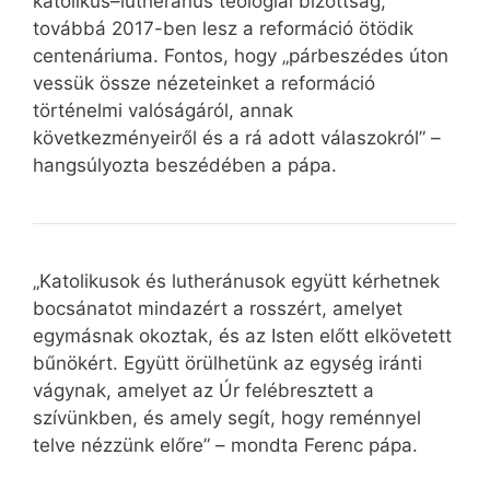
katolikus–lutheránus teológiai bizottság,
továbbá 2017-ben lesz a reformáció ötödik
centenáriuma. Fontos, hogy „párbeszédes úton
vessük össze nézeteinket a reformáció
történelmi valóságáról, annak
következményeiről és a rá adott válaszokról” –
hangsúlyozta beszédében a pápa.
„Katolikusok és lutheránusok együtt kérhetnek
bocsánatot mindazért a rosszért, amelyet
egymásnak okoztak, és az Isten előtt elkövetett
bűnökért. Együtt örülhetünk az egység iránti
vágynak, amelyet az Úr felébresztett a
szívünkben, és amely segít, hogy reménnyel
telve nézzünk előre” – mondta Ferenc pápa.