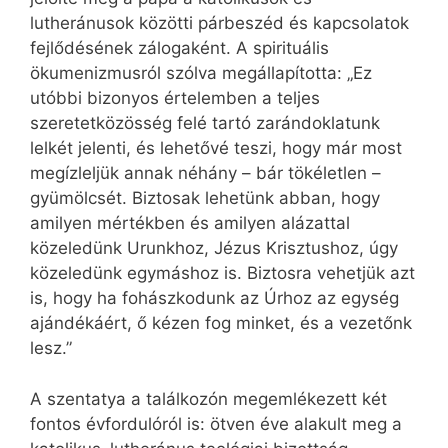
lutheránusok közötti párbeszéd és kapcsolatok
fejlődésének zálogaként. A spirituális
ökumenizmusról szólva megállapította: „Ez
utóbbi bizonyos értelemben a teljes
szeretetközösség felé tartó zarándoklatunk
lelkét jelenti, és lehetővé teszi, hogy már most
megízleljük annak néhány – bár tökéletlen –
gyümölcsét. Biztosak lehetünk abban, hogy
amilyen mértékben és amilyen alázattal
közeledünk Urunkhoz, Jézus Krisztushoz, úgy
közeledünk egymáshoz is. Biztosra vehetjük azt
is, hogy ha fohászkodunk az Úrhoz az egység
ajándékáért, ő kézen fog minket, és a vezetőnk
lesz.”
A szentatya a találkozón megemlékezett két
fontos évfordulóról is: ötven éve alakult meg a