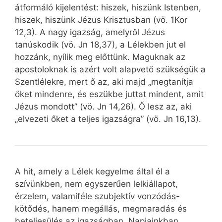
átformáló kijelentést: hiszek, hiszünk Istenben,
hiszek, hiszünk Jézus Krisztusban (vö. 1Kor
12,3). A nagy igazság, amelyről Jézus
tanúskodik (vö. Jn 18,37), a Lélekben jut el
hozzánk, nyílik meg előttünk. Maguknak az
apostoloknak is azért volt alapvető szükségük a
Szentlélekre, mert ő az, aki majd „megtanítja
őket mindenre, és eszükbe juttat mindent, amit
Jézus mondott” (vö. Jn 14,26). Ő lesz az, aki
„elvezeti őket a teljes igazságra” (vö. Jn 16,13).
A hit, amely a Lélek kegyelme által él a
szívünkben, nem egyszerűen lelkiállapot,
érzelem, valamiféle szubjektív vonzódás-
kötődés, hanem megállás, megmaradás és
beteljesülés az igazságban. Napjainkban