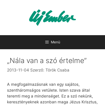
Kilépés
a
tartalomba
Menü
„Nála van a szó értelme”
2013-11-04
Szerző:
Török Csaba
A megfogalmazásnak van egy sajátos,
szentháromságos vetülete. Isten szava által
teremti meg a mindenséget. Ez a szó nekünk,
keresztényeknek azonban maga Jézus Krisztus,