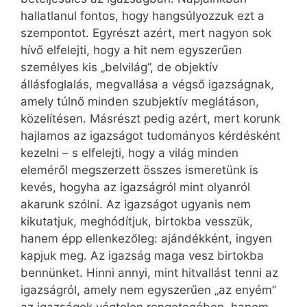
hallatlanul fontos, hogy hangsúlyozzuk ezt a
szempontot. Egyrészt azért, mert nagyon sok
hívő elfelejti, hogy a hit nem egyszerűen
személyes kis „belvilág”, de objektív
állásfoglalás, megvallása a végső igazságnak,
amely túlnő minden szubjektív meglátáson,
közelítésen. Másrészt pedig azért, mert korunk
hajlamos az igazságot tudományos kérdésként
kezelni – s elfelejti, hogy a világ minden
eleméről megszerzett összes ismeretünk is
kevés, hogyha az igazságról mint olyanról
akarunk szólni. Az igazságot ugyanis nem
kikutatjuk, meghódítjuk, birtokba vesszük,
hanem épp ellenkezőleg: ajándékként, ingyen
kapjuk meg. Az igazság maga vesz birtokba
bennünket. Hinni annyi, mint hitvallást tenni az
igazságról, amely nem egyszerűen „az enyém”
az igazságok végtelen rengetegében, hanem