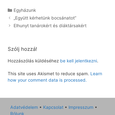
Kategória
Egyházunk
„Együtt kérhetünk bocsánatot”
Elhunyt tanárokért és diáktársakért
Szólj hozzá!
Hozzászólás küldéséhez
be kell jelentkezni
.
This site uses Akismet to reduce spam.
Learn
how your comment data is processed.
Adatvédelem
•
Kapcsolat
•
Impresszum
•
Rólunk