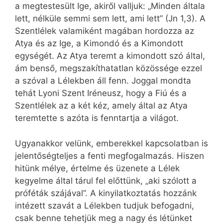
a megtestesült Ige, akiről valljuk: „Minden általa
lett, nélküle semmi sem lett, ami lett” (Jn 1,3). A
Szentlélek valamiként magában hordozza az
Atya és az Ige, a Kimondó és a Kimondott
egységét. Az Atya teremt a kimondott szó által,
ám benső, megszakíthatatlan közössége ezzel
a szóval a Lélekben áll fenn. Joggal mondta
tehát Lyoni Szent Iréneusz, hogy a Fiú és a
Szentlélek az a két kéz, amely által az Atya
teremtette s azóta is fenntartja a világot.
Ugyanakkor velünk, emberekkel kapcsolatban is
jelentőségteljes a fenti megfogalmazás. Hiszen
hitünk mélye, értelme és üzenete a Lélek
kegyelme által tárul fel előttünk, „aki szólott a
próféták szájával”. A kinyilatkoztatás hozzánk
intézett szavát a Lélekben tudjuk befogadni,
csak benne tehetjük meg a nagy és létünket