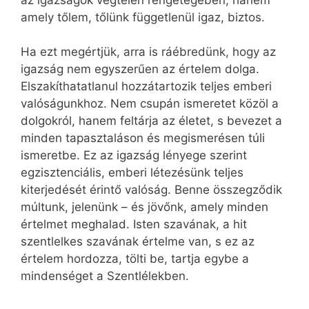
amely tőlem, tőlünk függetlenül igaz, biztos.
Ha ezt megértjük, arra is ráébredünk, hogy az
igazság nem egyszerűen az értelem dolga.
Elszakíthatatlanul hozzátartozik teljes emberi
valóságunkhoz. Nem csupán ismeretet közöl a
dolgokról, hanem feltárja az életet, s bevezet a
minden tapasztaláson és megismerésen túli
ismeretbe. Ez az igazság lényege szerint
egzisztenciális, emberi létezésünk teljes
kiterjedését érintő valóság. Benne összegződik
múltunk, jelenünk – és jövőnk, amely minden
értelmet meghalad. Isten szavának, a hit
szentlelkes szavának értelme van, s ez az
értelem hordozza, tölti be, tartja egybe a
mindenséget a Szentlélekben.