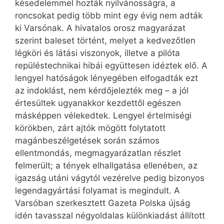
késedelemmel hozták nyilvánosságra, a
roncsokat pedig több mint egy évig nem adták
ki Varsónak. A hivatalos orosz magyarázat
szerint baleset történt, melyet a kedvezőtlen
légköri és látási viszonyok, illetve a pilóta
repüléstechnikai hibái együttesen idéztek elő. A
lengyel hatóságok lényegében elfogadták ezt
az indoklást, nem kérdőjelezték meg – a jól
értesültek ugyanakkor kezdettől egészen
másképpen vélekedtek. Lengyel értelmiségi
körökben, zárt ajtók mögött folytatott
magánbeszélgetések során számos
ellentmondás, megmagyarázatlan részlet
felmerült; a tények elhallgatása ellenében, az
igazság utáni vágytól vezérelve pedig bizonyos
legendagyártási folyamat is megindult. A
Varsóban szerkesztett Gazeta Polska újság
idén tavasszal négyoldalas különkiadást állított