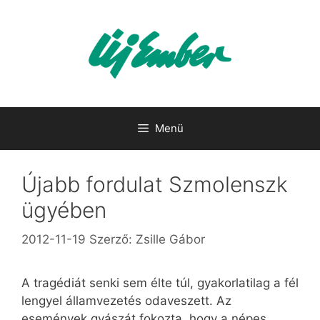
Kilépés
a
tartalomba
Menü
Újabb fordulat Szmolenszk
ügyében
2012-11-19
Szerző:
Zsille Gábor
A tragédiát senki sem élte túl, gyakorlatilag a fél
lengyel államvezetés odaveszett. Az
események gyászát fokozta, hogy a népes