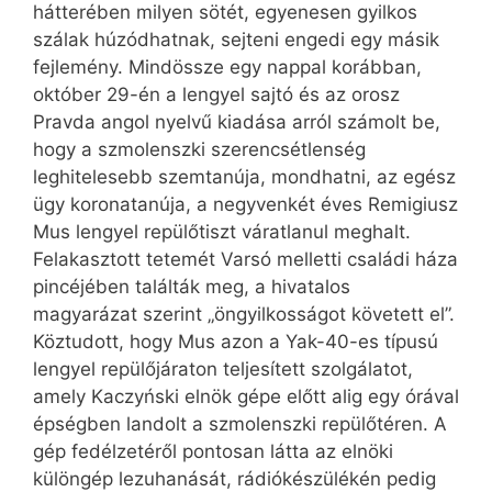
hátterében milyen sötét, egyenesen gyilkos
szálak húzódhatnak, sejteni engedi egy másik
fejlemény. Mindössze egy nappal korábban,
október 29-én a lengyel sajtó és az orosz
Pravda angol nyelvű kiadása arról számolt be,
hogy a szmolenszki szerencsétlenség
leghitelesebb szemtanúja, mondhatni, az egész
ügy koronatanúja, a negyvenkét éves Remigiusz
Mus lengyel repülőtiszt váratlanul meghalt.
Felakasztott tetemét Varsó melletti családi háza
pincéjében találták meg, a hivatalos
magyarázat szerint „öngyilkosságot követett el”.
Köztudott, hogy Mus azon a Yak-40-es típusú
lengyel repülőjáraton teljesített szolgálatot,
amely Kaczyński elnök gépe előtt alig egy órával
épségben landolt a szmolenszki repülőtéren. A
gép fedélzetéről pontosan látta az elnöki
különgép lezuhanását, rádiókészülékén pedig