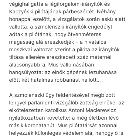
végighallgatta a légiforgalom-irányítók és
Kaczyński pilótájának párbeszédét. Néhány
hónappal ezelőtt, a vizsgálatok során eskü alatt
vallotta: a szmolenszki irányítók engedélyt
adtak a pilótának, hogy ötvenméteres
magasság alá ereszkedjék – a hivatalos
moszkvai változat szerint a pilóta az irányítók
tiltása ellenére ereszkedett száz méternél
alacsonyabbra. Mus vallomásában
hangsúlyozta: az elnök gépének lezuhanása
előtt két hatalmas robbanást hallott…
A szmolenszki ügy felderítésével megbízott
lengyel parlamenti vizsgálóbizottság elnöke, az
elkötelezetten katolikus Antoni Macierewicz
nyilatkozatban követelte: a még életben lévő
másik koronatanút, Mus pilótatársát azonnal
helyezzék különleges védelem alá, nehogy ő is