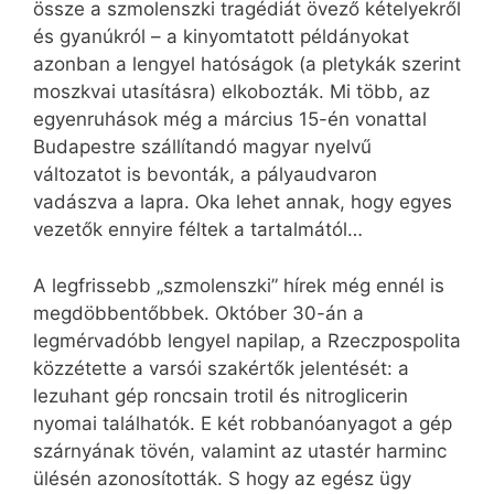
össze a szmolenszki tragédiát övező kételyekről
és gyanúkról – a kinyomtatott példányokat
azonban a lengyel hatóságok (a pletykák szerint
moszkvai utasításra) elkobozták. Mi több, az
egyenruhások még a március 15-én vonattal
Budapestre szállítandó magyar nyelvű
változatot is bevonták, a pályaudvaron
vadászva a lapra. Oka lehet annak, hogy egyes
vezetők ennyire féltek a tartalmától…
A legfrissebb „szmolenszki” hírek még ennél is
megdöbbentőbbek. Október 30-án a
legmérvadóbb lengyel napilap, a Rzeczpospolita
közzétette a varsói szakértők jelentését: a
lezuhant gép roncsain trotil és nitroglicerin
nyomai találhatók. E két robbanóanyagot a gép
szárnyának tövén, valamint az utastér harminc
ülésén azonosították. S hogy az egész ügy