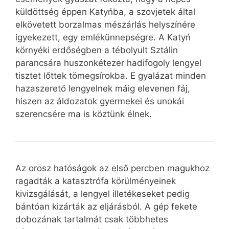
küldöttség éppen Katyńba, a szovjetek által
elkövetett borzalmas mészárlás helyszínére
igyekezett, egy emlékünnepségre. A Katyń
környéki erdőségben a tébolyult Sztálin
parancsára huszonkétezer hadifogoly lengyel
tisztet lőttek tömegsírokba. E gyalázat minden
hazaszerető lengyelnek máig elevenen fáj,
hiszen az áldozatok gyermekei és unokái
szerencsére ma is köztünk élnek.
Az orosz hatóságok az első percben magukhoz
ragadták a katasztrófa körülményeinek
kivizsgálását, a lengyel illetékeseket pedig
bántóan kizárták az eljárásból. A gép fekete
dobozának tartalmát csak többhetes