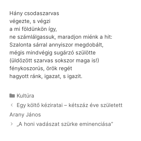
Hány csodaszarvas
végezte, s végzi
a mi földünkön így,
ne számlálgassuk, maradjon miénk a hit:
Szalonta sárral annyiszor megdobált,
mégis mindvégig sugárzó szülötte
(üldözött szarvas sokszor maga is!)
fénykoszorús, örök regét
hagyott ránk, igazat, s igazit.
Kategória
Kultúra
Egy költő kéziratai – kétszáz éve született
Arany János
„A honi vadászat szürke eminenciása”