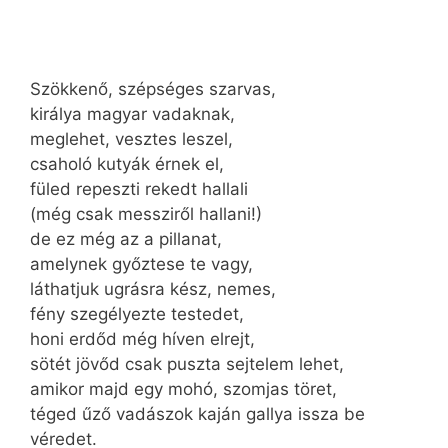
Szökkenő, szépséges szarvas,
királya magyar vadaknak,
meglehet, vesztes leszel,
csaholó kutyák érnek el,
füled repeszti rekedt hallali
(még csak messziről hallani!)
de ez még az a pillanat,
amelynek győztese te vagy,
láthatjuk ugrásra kész, nemes,
fény szegélyezte testedet,
honi erdőd még híven elrejt,
sötét jövőd csak puszta sejtelem lehet,
amikor majd egy mohó, szomjas töret,
téged űző vadászok kaján gallya issza be
véredet.