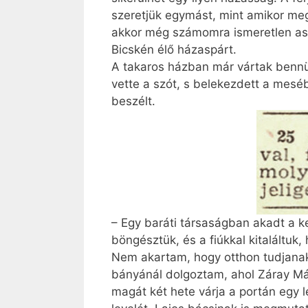
szeretjük egymást, mint amikor meg
akkor még számomra ismeretlen ass
Bicskén élő házaspárt.
A takaros házban már vártak bennün
vette a szót, s belekezdett a meséb
beszélt.
– Egy baráti társaságban akadt a k
böngésztük, és a fiúkkal kitaláltuk
Nem akartam, hogy otthon tudjanak 
bányánál dolgoztam, ahol Záray Már
magát két hete várja a portán egy l