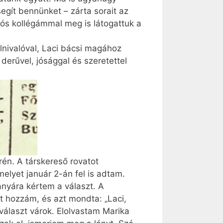
gít bennünket – zárta sorait az
ós kollégámmal meg is látogattuk a
lnivalóval, Laci bácsi magához
derűvel, jósággal és szeretettel
én. A társkereső rovatot
melyet január 2-án fel is adtam.
ányára kértem a választ. A
t hozzám, és azt mondta: „Laci,
választ várok. Elolvastam Marika