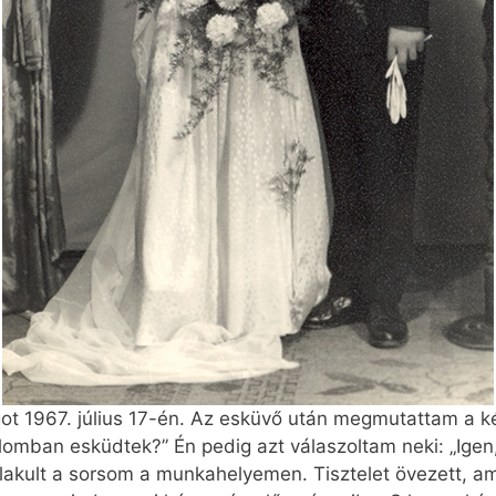
ot 1967. július 17-én. Az esküvő után megmutattam a ké
omban esküdtek?” Én pedig azt válaszoltam neki: „Igen
ult a sorsom a munka­helyemen. Tisztelet övezett, ami