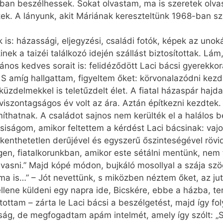
ban beszélhessek. Sokat olvastam, ma is szeretek olva
k. A lányunk, akit Máriának kereszteltünk 1968-ban szül
 is: házassági, eljegyzési, családi fotók, képek az unok
kinek a taizéi találkozó idején szállást biztosítottak. Lá
nos kedves sorait is: felidéződött Laci bácsi gyerekkor
S amíg hallgattam, figyeltem őket: körvonalazódni kezd
üzdelmekkel is teletűzdelt élet. A fiatal házaspár hajd
 viszontagságos év volt az ára. Aztán építkezni kezdtek
íthatnak. A családot sajnos nem kerülték el a halálos 
ncsiságom, amikor feltettem a kérdést Laci bácsinak: va
kenthetetlen derűjével és egyszerű őszinteségével rövid
en, fiatalkorunkban, amikor este sétálni mentünk, nem
lvasni.” Majd kópé módon, bujkáló mosollyal a szája sz
d ma is…” – Jót nevettünk, s miközben néztem őket, az 
llene küldeni egy napra ide, Bicskére, ebbe a házba, te
tam – zárta le Laci bácsi a beszélgetést, majd így foly
ság, de megfogadtam apám intelmét, amely így szólt: „S