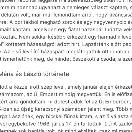
etően naponta faggattam a szerkesztőség titkárnőit, h
semre mindennap ugyanazt a nemleges választ kaptam, s
 délután volt, már-már lemondtam arról, hogy kíváncsisá
omra. A borítékból megható sorok és egy negyvennyolc év
-mailt kaptam, amelyben egy fiatal házaspár tudatta vel
lkoztak. Nem sokkal később érkezett egy harmadik levé
el” köttetett házasságról adott hírt. Lapzártánk előtt 
Az első levélíró házaspárt meglátogattuk otthonában. Tö
t ismerhetünk meg, de mindet összeköti a csoda, a szer
Mária és László története
t a kézzel írott szép levél, amely január elején érkeze
származom, az Új Embert mindig megvettük. Én is előfize
rt arra gondoltam, hirdetést adok fel az Új Emberben, 
5-ben az újság karácsonyi számában jelent meg. Több m
arga Lászlónak, egy bicskei fiúnak írtam, s az ő válasz
el egybekötve 1966. július 17-én tartottuk. (…) A szül
rjemnek sok barátja volt, ők mind elváltak, csak mi mar