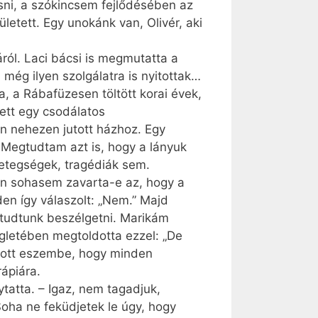
sni, a szókincsem fejlődésében az
etett. Egy unokánk van, Olivér, aki
áról. Laci bácsi is megmutatta a
m, még ilyen szolgálatra is nyitottak…
a, a Rábafüzesen töltött korai évek,
ett egy csodálatos
an nehezen jutott házhoz. Egy
. Megtudtam azt is, hogy a lányuk
betegségek, tragédiák sem.
jon sohasem zavarta-e az, hogy a
en így válaszolt: „Nem.” Majd
 tudtunk beszélgetni. Marikám
ögletében megtoldotta ezzel: „De
jutott eszembe, hogy minden
rápiára.
tatta. – Igaz, nem tagadjuk,
oha ne feküdjetek le úgy, hogy