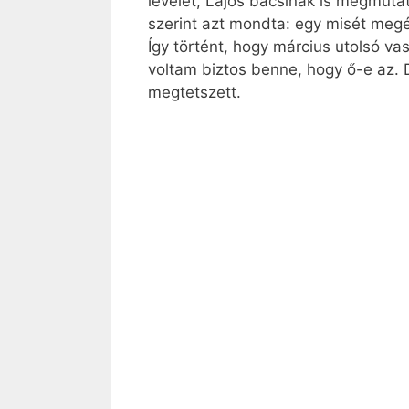
levelét, Lajos bácsinak is megmuta
szerint azt mondta: egy misét megé
Így történt, hogy március utolsó 
voltam biztos benne, hogy ő-e az. 
megtetszett.