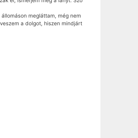
zak el, ismerjem meg a lányt. Szó
 az állomáson megláttam, még nem
 veszem a dolgot, hiszen mindjárt