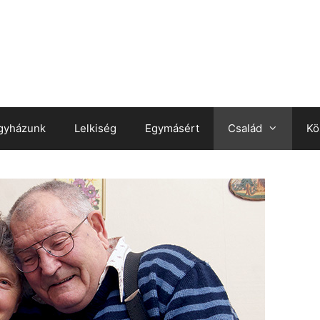
gyházunk
Lelkiség
Egymásért
Család
Kö