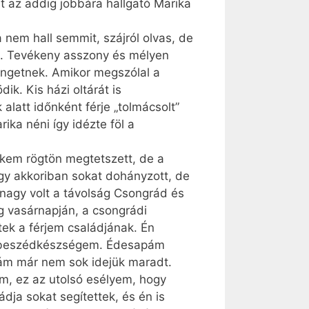
 az addig jobbára hallgató Marika
nem hall semmit, szájról olvas, de
en. Tevékeny asszony és mélyen
engetnek. Amikor megszólal a
k. Kis házi oltárát is
alatt időnként férje „tolmácsolt”
ika néni így idézte föl a
kem rögtön megtetszett, de a
ogy akkoriban sokat dohányzott, de
 nagy volt a távolság Csongrád és
g vasárnapján, a csongrádi
tek a férjem családjának. Én
n a beszédkészségem. Édesapám
Rám már nem sok idejük maradt.
m, ez az utolsó esélyem, hogy
dja sokat segítettek, és én is