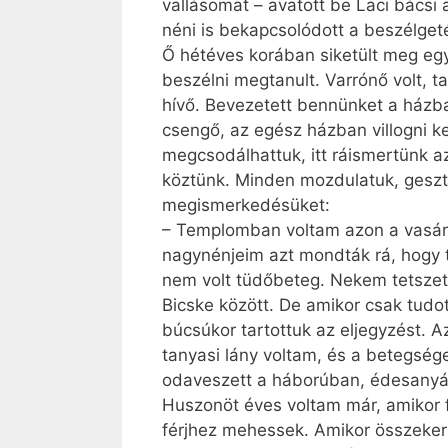
vallásomat – avatott be Laci bács
néni is bekapcsolódott a beszélget
Ő hétéves korában siketült meg egy
beszélni megtanult. Varrónő volt, 
hívő. Bevezetett bennünket a házba
csengő, az egész házban villogni ke
megcsodálhattuk, itt ráismertünk az
köztünk. Minden mozdulatuk, gesztus
megismerkedésüket:
– Templomban voltam azon a vasárn
nagynénjeim azt mondták rá, hogy t
nem volt tüdőbeteg. Nekem tetszett
Bicske között. De amikor csak tudo
búcsúkor tartottuk az eljegyzést. A
tanyasi lány voltam, és a betegsé
odaveszett a háborúban, édesanyám 
Huszonöt éves voltam már, amikor f
férjhez mehessek. Amikor összekerü