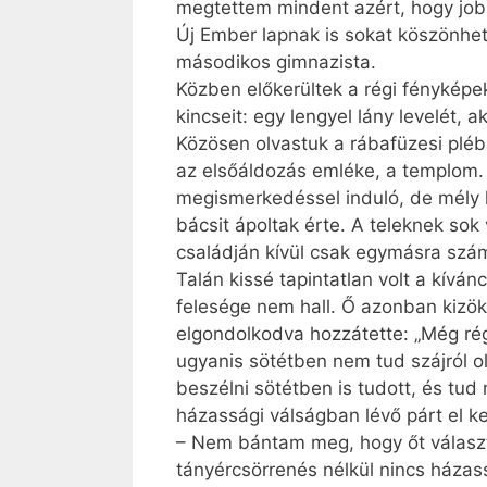
megtettem mindent azért, hogy job
Új Ember lapnak is sokat köszönhete
másodikos gimnazista.
Közben előkerültek a régi fényképek
kincseit: egy lengyel lány levelét, a
Közösen olvastuk a rábafüzesi plébá
az elsőáldozás emléke, a templom. 
megismerkedéssel induló, de mély k
bácsit ápoltak érte. A teleknek sok
családján kívül csak egymásra szám
Talán kissé tapintatlan volt a kívá
felesége nem hall. Ő azonban kizök
elgondolkodva hozzátette: „Még rég
ugyanis sötétben nem tud szájról o
beszélni sötétben is tudott, és tu
házassági válságban lévő párt el ke
– Nem bántam meg, hogy őt választot
tányércsörrenés nélkül nincs házas