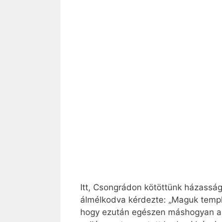
Itt, Csongrádon kötöttünk házasság
álmélkodva kérdezte: „Maguk templ
hogy ezután egészen máshogyan alak