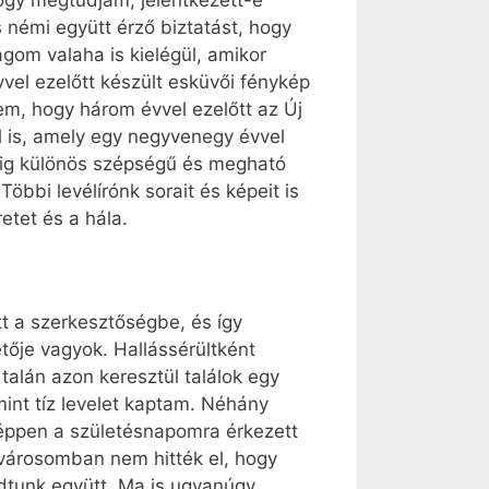
ogy megtudjam, jelentkezett-e
 némi együtt érző biztatást, hogy
gom valaha is kielégül, amikor
vel ezelőtt készült esküvői fénykép
em, hogy három évvel ezelőtt az Új
l is, amely egy negyvenegy évvel
pedig különös szépségű és megható
bbi levélírónk sorait és képeit is
etet és a hála.
tt a szerkesztőségbe, és így
tője vagyok. Hallássérültként
talán azon keresztül találok egy
int tíz levelet kaptam. Néhány
a éppen a születésnapomra érkezett
ővárosomban nem hitték el, hogy
adtunk együtt. Ma is ugyanúgy