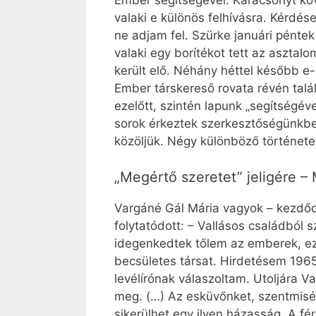
Ember segítségével. Karácsonyt köv
valaki e különös felhívásra. Kérdé
ne adjam fel. Szürke januári péntek
valaki egy borítékot tett az asztal
került elő. Néhány héttel később e
Ember társkereső rovata révén talá
ezelőtt, szintén lapunk „segítségév
sorok érkeztek szerkesztőségünkbe. 
közöljük. Négy különböző története
„Megértő szeretet” jeligére – 
Vargáné Gál Mária vagyok – kezdődöt
folytatódott: – Vallásos családból 
idegenkedtek tőlem az emberek, ezé
becsületes társat. Hirdetésem 196
levélírónak válaszoltam. Utoljára V
meg. (…) Az esküvőnket, szentmisév
sikerülhet egy ilyen házasság. A fé