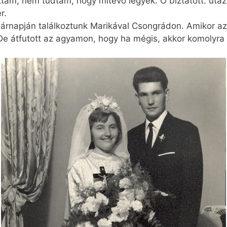
ttam, nem tudtam, hogy mitévő legyek. Ő biztatott: utaz
r.
vasárnapján találkoztunk Marikával Csongrádon. Amikor
De átfutott az agyamon, hogy ha mégis, akkor komolyra