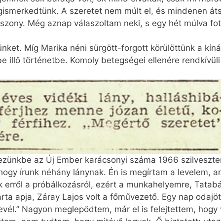
ismerkedtünk. A szeretet nem múlt el, és mindenen átse
zony. Még aznap válaszoltam neki, s egy hét múlva fot
ket. Míg Marika néni sürgött-forgott körülöttünk a kíná
e illő történetbe. Komoly betegségei ellenére rendkívüli 
ezünkbe az Új Ember karácsonyi száma 1966 szilveszter
, hogy írunk néhány lánynak. Én is megírtam a levelem, a
erről a próbálkozásról, ezért a munka­helyemre, Tatab
ta apja, Záray Lajos volt a főművezető. Egy nap odajöt
evél.” Nagyon meglepődtem, már el is felejtettem, hogy 