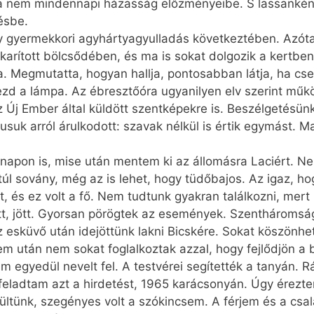
i a nem mindennapi házasság előzményeibe. S lassanként
ésbe.
 gyermekkori agyhártyagyulladás következtében. Azóta 
takarított bölcsődében, és ma is sokat dolgozik a kertb
. Megmutatta, hogyan hallja, pontosabban látja, ha cs
zd a lámpa. Az ébresztőóra ugyanilyen elv szerint működi
 Új Ember által küldött szentképekre is. Beszélgetésünk 
uk arról árulkodott: szavak nélkül is értik egymást. Mar
apon is, mise után mentem ki az állomásra Laciért. Ne
úl sovány, még az is lehet, hogy tüdő­bajos. Az igaz, h
, és ez volt a fő. Nem tudtunk gyakran találkozni, mert
tt, jött. Gyorsan pörögtek az események. Szentháromsá
z esküvő után idejöttünk lakni Bicskére. Sokat köszönhe
gem után nem sokat foglalkoztak azzal, hogy fejlődjö
egyedül nevelt fel. A testvérei segítették a tanyán. 
eladtam azt a hirdetést, 1965 karácsonyán. Úgy érezte
ltünk, szegényes volt a szókincsem. A férjem és a csalá