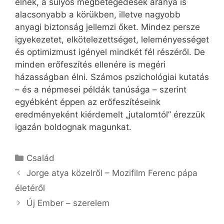
élnek, a súlyos megbetegedések aránya is
alacsonyabb a körükben, illetve nagyobb
anyagi biztonság jellemzi őket. Mindez persze
igyekezetet, elkötelezettséget, leleményességet
és optimizmust igényel mindkét fél részéről. De
minden erőfeszítés ellenére is megéri
házasságban élni. Számos pszichológiai kutatás
– és a népmesei példák tanúsága – szerint
egyébként éppen az erőfeszítéseink
eredményeként kiérdemelt „jutalomtól” érezzük
igazán boldognak magunkat.
Kategória
Család
Jorge atya közelről – Mozifilm Ferenc pápa
életéről
Új Ember – szerelem