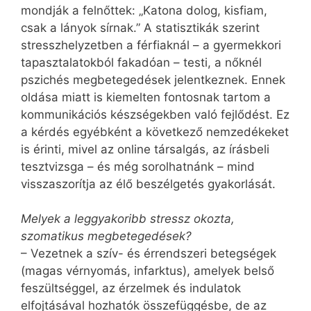
mondják a felnőttek: „Katona dolog, kisfiam,
csak a lányok sírnak.” A statisztikák szerint
stresszhelyzetben a férfiaknál – a gyermekkori
tapasztalatokból fakadóan – testi, a nőknél
pszichés megbetegedések jelentkeznek. Ennek
oldása miatt is kiemelten fontosnak tartom a
kommunikációs készségekben való fejlődést. Ez
a kérdés egyébként a következő nemzedékeket
is érinti, mivel az online társalgás, az írásbeli
tesztvizsga – és még sorolhatnánk – mind
visszaszorítja az élő beszélgetés gyakorlását.
Melyek a leggyakoribb stressz okozta,
szomatikus megbetegedések?
– Vezetnek a szív- és érrendszeri betegségek
(magas vérnyomás, infarktus), amelyek belső
feszültséggel, az érzelmek és indulatok
elfojtásával hozhatók összefüggésbe, de az