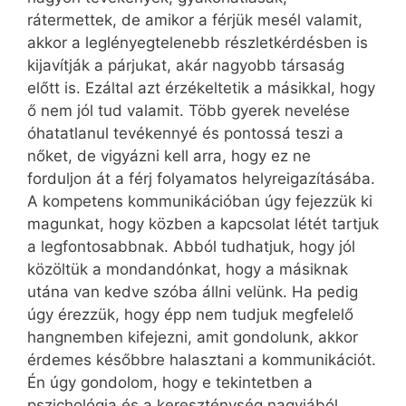
rátermettek, de amikor a férjük mesél valamit,
akkor a leglényegtelenebb részletkérdésben is
kijavítják a párjukat, akár nagyobb társaság
előtt is. Ezáltal azt érzékeltetik a másikkal, hogy
ő nem jól tud valamit. Több gyerek nevelése
óhatatlanul tevékennyé és pontossá teszi a
nőket, de vigyázni kell arra, hogy ez ne
forduljon át a férj folyamatos helyreigazításába.
A kompetens kommunikációban úgy fejezzük ki
magunkat, hogy közben a kapcsolat létét tartjuk
a legfontosabbnak. Abból tudhatjuk, hogy jól
közöltük a mondandónkat, hogy a másiknak
utána van kedve szóba állni velünk. Ha pedig
úgy érezzük, hogy épp nem tudjuk megfelelő
hangnemben kifejezni, amit gondolunk, akkor
érdemes későbbre halasztani a kommunikációt.
Én úgy gondolom, hogy e tekintetben a
pszichológia és a kereszténység nagyjából