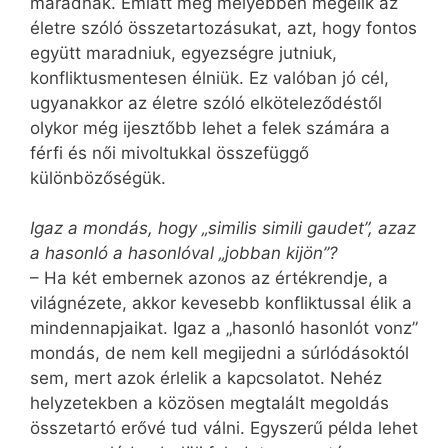
maradnak. Emiatt még mélyebben megélik az
életre szóló összetartozásukat, azt, hogy fontos
együtt maradniuk, egyezségre jutniuk,
konfliktusmentesen élniük. Ez valóban jó cél,
ugyanakkor az életre szóló elköteleződéstől
olykor még ijesztőbb lehet a felek számára a
férfi és női mivoltukkal összefüggő
különbözőségük.
Igaz a mondás, hogy „similis simili gaudet”, azaz
a hasonló a hasonlóval „jobban kijön”?
– Ha két embernek azonos az értékrendje, a
világnézete, akkor kevesebb konfliktussal élik a
mindennapjaikat. Igaz a „hasonló hasonlót vonz”
mondás, de nem kell megijedni a súrlódásoktól
sem, mert azok érlelik a kapcsolatot. Nehéz
helyzetekben a közösen megtalált megoldás
összetartó erővé tud válni. Egyszerű példa lehet