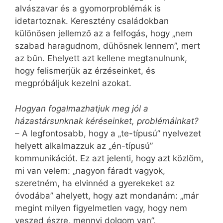
alvászavar és a gyomorproblémák is
idetartoznak. Keresztény családokban
különösen jellemző az a felfogás, hogy „nem
szabad haragudnom, dühösnek lennem”, mert
az bűn. Ehelyett azt kellene megtanulnunk,
hogy felismerjük az érzéseinket, és
megpróbáljuk kezelni azokat.
Hogyan fogalmazhatjuk meg jól a
házastársunknak kéréseinket, prob­lémáinkat?
– A legfontosabb, hogy a „te-típusú” nyelvezet
helyett alkalmazzuk az „én-típusú”
kommunikációt. Ez azt jelenti, hogy azt közlöm,
mi van velem: „nagyon fáradt vagyok,
szeretném, ha elvinnéd a gyerekeket az
óvodába” ahelyett, hogy azt mondanám: „már
megint milyen figyelmetlen vagy, hogy nem
veszed észre, mennyi dolgom van”.