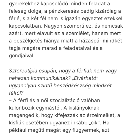
gyerekekhez kapcsolódó minden feladat a
feleség dolga, a pénzkeresés pedig kizárólag a
férjé, s a két fél nem is igazán egyeztet ezekkel
kapcsolatban. Nagyon szomorú ez, és nemcsak
azért, mert elavult ez a szemlélet, hanem mert
a beszélgetés hiánya miatt a házaspár mindkét
tagja magára marad a feladataival és a
gondjaival.
Sztereotípia csupán, hogy a férfiak nem vagy
nehezen kommunikálnak? „Elvárható”
ugyanolyan szintű beszédkészség mindkét
féltől?
– A férfi és a női szocializáció valóban
különbözik egymástól. A kislányoknak
megengedik, hogy kifejezzék az érzelmeiket, a
kisfiúk esetében ugyanez inkább „ciki”. Ha
például megüti magát egy fiúgyermek, azt