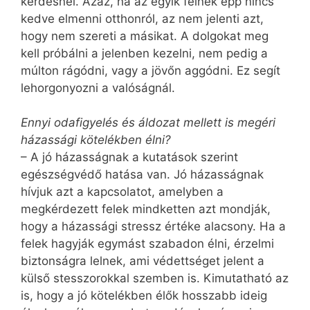
kérdésnél. Azaz, ha az egyik félnek épp nincs
kedve elmenni otthonról, az nem jelenti azt,
hogy nem szereti a másikat. A dolgokat meg
kell próbálni a jelenben kezelni, nem pedig a
múlton rágódni, vagy a jövőn aggódni. Ez segít
lehorgonyozni a valóságnál.
Ennyi odafigyelés és áldozat mellett is megéri
házassági kötelékben élni?
– A jó házasságnak a kutatások szerint
egészségvédő hatása van. Jó házasságnak
hívjuk azt a kapcsolatot, amelyben a
megkérdezett felek mindketten azt mondják,
hogy a házassági stressz értéke alacsony. Ha a
felek hagyják egymást szabadon élni, érzelmi
biztonságra lelnek, ami védettséget jelent a
külső stesszorokkal szemben is. Kimutatható az
is, hogy a jó kötelékben élők hosszabb ideig