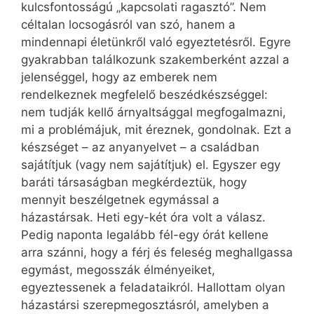
kulcsfontosságú „kapcsolati ragasztó”. Nem
céltalan locsogásról van szó, hanem a
mindennapi életünkről való egyeztetésről. Egyre
gyakrabban találkozunk szakemberként azzal a
jelenséggel, hogy az emberek nem
rendelkeznek megfelelő beszédkészséggel:
nem tudják kellő árnyaltsággal megfogalmazni,
mi a problémájuk, mit éreznek, gondolnak. Ezt a
készséget – az anyanyelvet – a családban
sajátítjuk (vagy nem sajátítjuk) el. Egyszer egy
baráti társaságban megkérdeztük, hogy
mennyit beszélgetnek egymással a
házastársak. Heti egy-két óra volt a válasz.
Pedig naponta legalább fél-egy órát kellene
arra szánni, hogy a férj és feleség meghallgassa
egymást, megosszák élményeiket,
egyeztessenek a feladataikról. Hallottam olyan
házastársi szerepmegosztásról, amelyben a