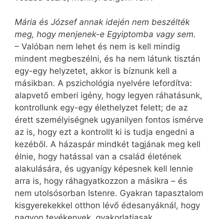
Mária és József annak idején nem beszélték
meg, hogy menjenek-e Egyiptomba vagy sem.
– Valóban nem lehet és nem is kell mindig
mindent megbeszélni, és ha nem látunk tisztán
egy-egy helyzetet, akkor is bíznunk kell a
másikban. A pszichológia nyelvére lefordítva:
alapvető emberi igény, hogy legyen ráhatásunk,
kontrollunk egy-egy élethelyzet felett; de az
érett személyiségnek ugyanilyen fontos ismérve
az is, hogy ezt a kontrollt ki is tudja engedni a
kezéből. A házaspár mindkét tagjának meg kell
élnie, hogy hatással van a család életének
alakulására, és ugyanígy képesnek kell lennie
arra is, hogy ráhagyatkozzon a másikra – és
nem utolsósorban Istenre. Gyakran tapasztalom
kisgyerekekkel otthon lévő édesanyáknál, hogy
nagyon tevékenyek, gyakorlatiasak,