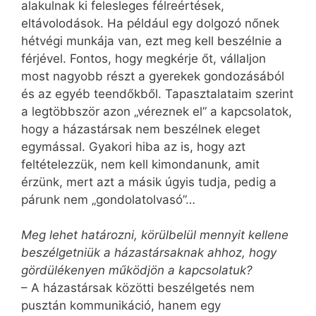
alakulnak ki felesleges félreértések,
eltávolodások. Ha például egy dolgozó nőnek
hétvégi munkája van, ezt meg kell beszélnie a
férjével. Fontos, hogy megkérje őt, vállaljon
most nagyobb részt a gyerekek gondozásából
és az egyéb teendőkből. Tapasztalataim szerint
a legtöbbször azon „véreznek el” a kapcsolatok,
hogy a házastársak nem beszélnek eleget
egymással. Gyakori hiba az is, hogy azt
feltételezzük, nem kell kimondanunk, amit
érzünk, mert azt a másik úgyis tudja, pedig a
párunk nem „gondolatolvasó”…
Meg lehet határozni, körülbelül mennyit kellene
beszélgetniük a házastársaknak ahhoz, hogy
gördülékenyen működjön a kapcsolatuk?
– A házastársak közötti beszélgetés nem
pusztán kommunikáció, hanem egy