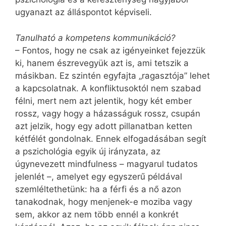
ugyanazt az álláspontot képviseli.
Tanulható a kompetens kommunikáció?
– Fontos, hogy ne csak az igényeinket fejezzük
ki, hanem észrevegyük azt is, ami tetszik a
másikban. Ez szintén egyfajta „ragasztója” lehet
a kapcsolatnak. A konfliktusoktól nem szabad
félni, mert nem azt jelentik, hogy két ember
rossz, vagy hogy a házasságuk rossz, csupán
azt jelzik, hogy egy adott pillanatban ketten
kétfélét gondolnak. Ennek elfogadásában segít
a pszichológia egyik új irányzata, az
úgynevezett mindfulness – magyarul tudatos
jelenlét –, amelyet egy egyszerű példával
szemléltethetünk: ha a férfi és a nő azon
tanakodnak, hogy menjenek-e moziba vagy
sem, akkor az nem több ennél a konkrét