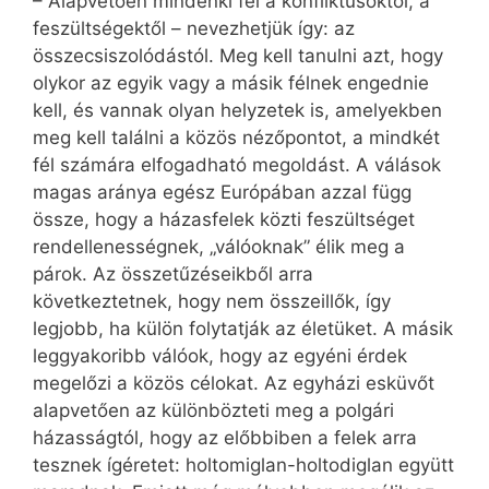
– Alapvetően mindenki fél a konfliktusoktól, a
feszültségektől – nevezhetjük így: az
összecsiszolódástól. Meg kell tanulni azt, hogy
olykor az egyik vagy a másik félnek engednie
kell, és vannak olyan helyzetek is, amelyekben
meg kell találni a közös nézőpontot, a mindkét
fél számára elfogadható megoldást. A válások
magas aránya egész Európában azzal függ
össze, hogy a házasfelek közti feszültséget
rendellenességnek, „válóoknak” élik meg a
párok. Az összetűzéseikből arra
következtetnek, hogy nem összeillők, így
legjobb, ha külön folytatják az életüket. A másik
leggyakoribb válóok, hogy az egyéni érdek
megelőzi a közös célokat. Az egyházi esküvőt
alapvetően az különbözteti meg a polgári
házasságtól, hogy az előbbiben a felek arra
tesznek ígéretet: holtomiglan-holtodiglan együtt