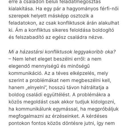
erre a családon belüli feladatmegosztás
kialakítása. Ha egy pár a hagyományos férfi-női
szerepek helyett másképp osztozik a
feladatokon, az csak konfliktusok árán alakulhat
ki. Ám a konfliktus sikeres feloldása boldogító
és felszabadító az egész családra nézve.
Mi a házastársi konfliktusok leggyakoribb oka?
– Nem lehet eleget beszélni erről: a nem
elegendő mennyiségű és minőségű
kommunikáció. Az a téves elképzelés, mely
szerint a problémákat nem megbeszélni kell,
hanem „elnyelni”, hosszú távon hátráltatja a
boldog családi együttélést. A problémákra a
közös megoldást csak akkor tudjuk kidolgozni,
ha kommunikálunk egymással, ha megpróbáljuk
megfogalmazni az érzéseinket. A kérdéses
pontokon fontos közös döntésre jutni, így nem