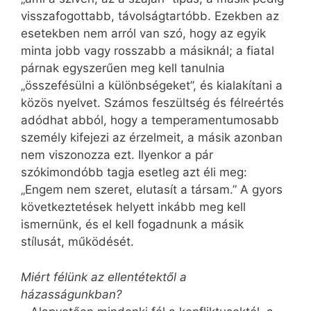
visszafogottabb, távolságtartóbb. Ezekben az
esetekben nem arról van szó, hogy az egyik
minta jobb vagy rosszabb a másiknál; a fiatal
párnak egyszerűen meg kell tanulnia
„összefésülni a különbségeket”, és kialakítani a
közös nyelvet. Számos feszültség és félreértés
adódhat abból, hogy a temperamentumosabb
személy kifejezi az érzelmeit, a másik azonban
nem viszonozza ezt. Ilyenkor a pár
szókimondóbb tagja esetleg azt éli meg:
„Engem nem szeret, elutasít a társam.” A gyors
következtetések helyett inkább meg kell
ismernünk, és el kell fogadnunk a másik
stílusát, működését.
Miért félünk az ellentétektől a
házasságunkban?