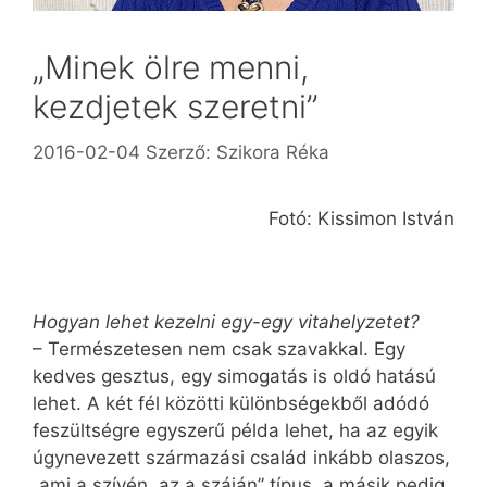
„Minek ölre menni,
kezdjetek szeretni”
2016-02-04
Szerző:
Szikora Réka
Fotó: Kissimon István
Hogyan lehet kezelni egy-egy vitahelyzetet?
– Természetesen nem csak szavakkal. Egy
kedves gesztus, egy simogatás is oldó hatású
lehet. A két fél közötti különbségekből adódó
feszültségre egyszerű példa lehet, ha az egyik
úgynevezett származási család inkább olaszos,
„ami a szívén, az a száján” típus, a másik pedig