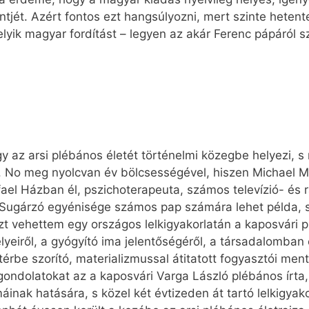
jét. Azért fontos ezt hangsúlyozni, mert szinte hetente
elyik magyar fordítást – legyen az akár Ferenc pápáról s
gy az arsi plébános életét történelmi közegbe helyezi, s 
ró. No meg nyolcvan év bölcsességével, hiszen Michael Mar
fael Házban él, pszichoterapeuta, számos televízió- és 
 Sugárzó egyénisége számos pap számára lehet példa, s 
zt vehettem egy országos lelkigyakorlatán a kaposvári
lyeiről, a gyógyító ima jelentőségéről, a társadalomban
ttérbe szorító, materializmussal átitatott fogyasztói ment
ndolatokat az a kaposvári Varga László plébános írta, a
áinak hatására, s közel két évtizeden át tartó lelkigyako