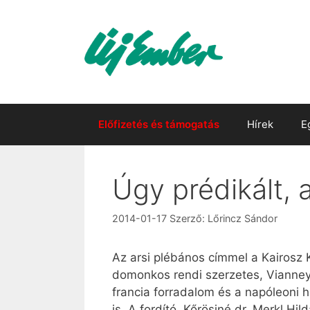
Kilépés
a
tartalomba
Előfizetés és támogatás
Hírek
E
Úgy prédikált, 
2014-01-17
Szerző:
Lőrincz Sándor
Az arsi plébános címmel a Kairosz
domonkos rendi szerzetes, Vianney 
francia forradalom és a napóleoni 
is. A fordító, Kőrösiné dr. Merkl H