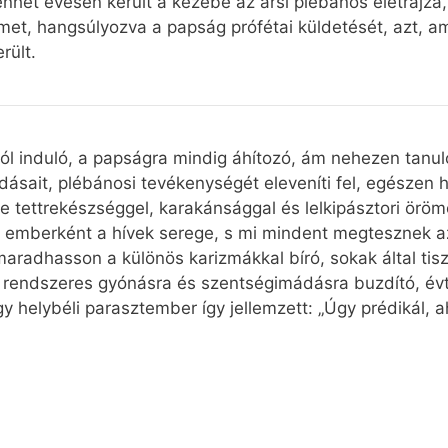
zenhét évesen került a kezébe az arsi plébános életrajza,
elmet, hangsúlyozva a papság prófétai küldetését, azt, 
rült.
ól induló, a papságra mindig áhítozó, ám nehezen tanul
dásait, plébánosi tevékenységét eleveníti fel, egészen ha
e tettrekészséggel, karakánsággal és lelkipásztori örömö
gy emberként a hívek serege, s mi mindent megtesznek az
radhasson a különös karizmákkal bíró, sokak által tiszt
a rendszeres gyónásra és szentségimádásra buzdító, év
 helybéli parasztember így jellemzett: „Úgy prédikál, aho