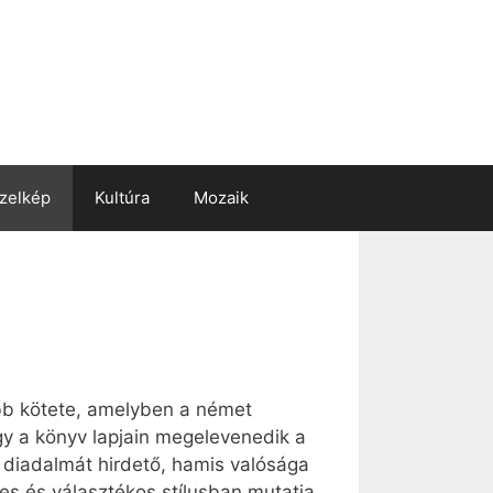
zelkép
Kultúra
Mozaik
bb kötete, amelyben a német
gy a könyv lapjain megelevenedik a
z diadalmát hirdető, hamis valósága
yes és választékos stílusban mutatja