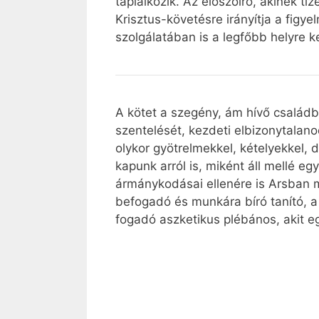
táplálkozik. Az előszóíró, akinek ti
Krisztus-követésre irányítja a figy
szolgálatában is a legfőbb helyre ke
A kötet a szegény, ám hívő családb
szentelését, kezdeti elbizonytalano
olykor gyötrelmekkel, kételyekkel, d
kapunk arról is, miként áll mellé e
ármánykodásai ellenére is Arsban ma
befogadó és munkára bíró tanító, 
fogadó aszketikus plébános, akit egy