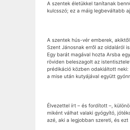
A szentek életükkel tanítanak benn
kulcsszó; ez a máig legbeváltabb a
A szentek hús-vér emberek, akiktől
Szent Jánosnak erről az oldaláról is
Egy barát magával hozta Arsba egy 
röviden beleszagolt az istentisztel
prédikáció közben odakiáltott neki:
a mise után kutyájával együtt gyón
Élvezettel írt – és fordított –, külö
miként válhat valaki gyógyító, jóté
azé, aki a legjobban szereti, és ezt 