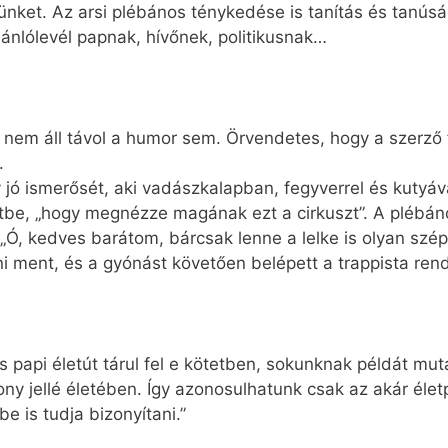
ünket. Az arsi plébános ténykedése is tanítás és tanúsá
jánlólevél papnak, hívőnek, politikusnak…
 nem áll távol a humor sem. Örvendetes, hogy a szerző 
.
jó ismerősét, aki vadászkalapban, fegyverrel és kutyáva
etbe, „hogy megnézze magának ezt a cirkuszt”. A plébáno
 „Ó, kedves barátom, bárcsak lenne a lelke is olyan szé
ni ment, és a gyónást követően belépett a trappista ren
nös papi életút tárul fel e kötetben, sokunknak példát mu
kony jellé életében. Így azonosulhatunk csak az akár éle
be is tudja bizonyítani.”