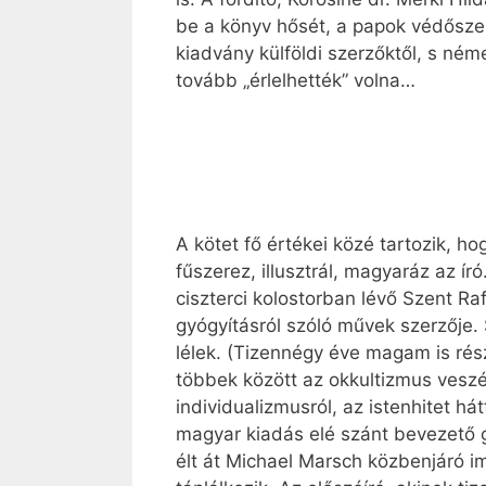
be a könyv hősét, a papok védőszent
kiadvány külföldi szerzőktől, s ném
tovább „érlelhették” volna…
A kötet fő értékei közé tartozik, ho
fűszerez, illusztrál, magyaráz az í
ciszterci kolostorban lévő Szent Ra
gyógyításról szóló művek szerzője.
lélek. (Tizennégy éve magam is rés
többek között az okkultizmus veszé
individualizmusról, az istenhitet há
magyar kiadás elé szánt bevezető go
élt át Michael Marsch közbenjáró im