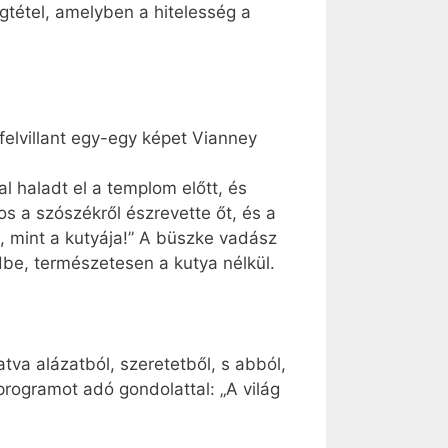
gtétel, amelyben a hitelesség a
felvillant egy-egy képet Vianney
l haladt el a templom előtt, és
s a szószékről észrevette őt, és a
p, mint a kutyája!” A büszke vadász
dbe, természetesen a kutya nélkül.
tatva alázatból, szeretetből, s abból,
tprogramot adó gondolattal: „A világ