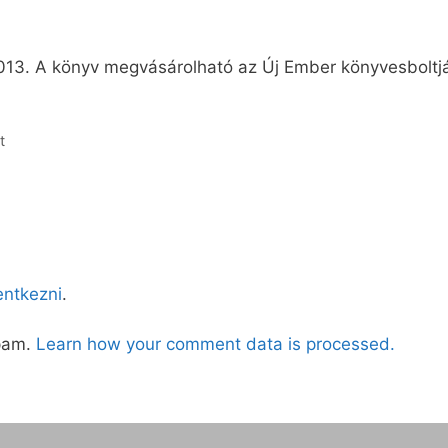
2013. A könyv megvásárolható az Új Ember könyvesboltj
t
lentkezni
.
spam.
Learn how your comment data is processed.