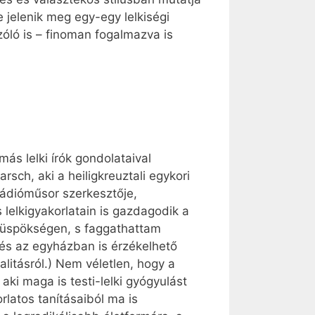
 jelenik meg egy-egy lelkiségi
zóló is – finoman fogalmazva is
más lelki írók gondolataival
sch, aki a heiligkreuztali egykori
rádióműsor szerkesztője,
lelkigyakorlatain is gazdagodik a
 püspökségen, s faggathattam
 és az egyházban is érzékelhető
alitásról.) Nem véletlen, hogy a
ki maga is testi-lelki gyógyulást
rlatos tanításaiból ma is