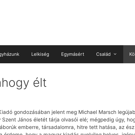
gyházunk
Lelkiség
Egymásért
Család
Kö
ahogy élt
 Kiadó gondozásában jelent meg Michael Marsch legúja
Szent János életét tárja olvasói elé; mégpedig úgy, ho
háborúk emberre, társadalomra, hitre tett hatása, az és
ilda érdeme, hogy a magyar kiadás nyelvileg helyes, igén