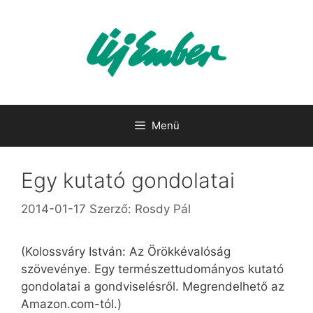
Kilépés
a
tartalomba
Menü
Egy kutató gondolatai
2014-01-17
Szerző:
Rosdy Pál
(Kolossváry István: Az Örökkévalóság
szövevénye. Egy természettudományos kutató
gondolatai a gondviselésről. Megrendelhető az
Amazon.com-tól.)