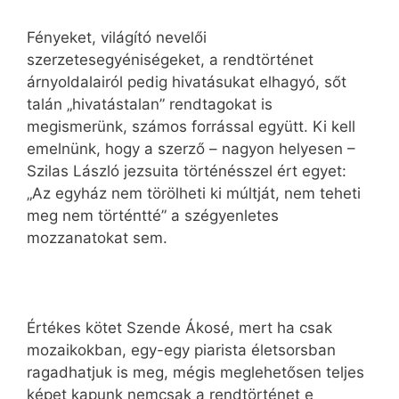
Fényeket, világító nevelői
szerzetesegyéniségeket, a rendtörténet
árnyoldalairól pedig hivatásukat elhagyó, sőt
talán „hivatástalan” rendtagokat is
megismerünk, számos forrással együtt. Ki kell
emelnünk, hogy a szerző – nagyon helyesen –
Szilas László jezsuita történésszel ért egyet:
„Az egyház nem törölheti ki múltját, nem teheti
meg nem történtté” a szégyenletes
mozzanatokat sem.
Értékes kötet Szende Ákosé, mert ha csak
mozaikokban, egy-egy piarista életsorsban
ragadhatjuk is meg, mégis meglehetősen teljes
képet kapunk nemcsak a rendtörténet e