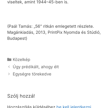
viseltek, amint 1944–45-ben is.
(Paál Tamás: „56″ ritkán emlegetett részlete.
Magánkiadás, 2013, PrintPix Nyomda és Stúdió,
Budapest)
Kategória
Közelkép
Úgy prédikált, ahogy élt
Egységre törekedve
Szólj hozzá!
Hozzászólás küldéséhez
be kell jelentkezni
.