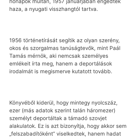
hónapok múltán, 1957 januárjában engedték
haza, a nyugati visszhangtól tartva.
1956 történetírását segítik az olyan szerény,
okos és szorgalmas tanúságtevők, mint Paál
Tamás mérnök, aki nemcsak személyes
emlékeit írta meg, hanem a deportálások
irodalmát is megismerve kutatott tovább.
Könyvéből kiderül, hogy mintegy nyolcszáz,
ezer (más adatok szerint talán háromezer)
személyt deportáltak a támadó szovjet
alakulatok. Ez is azt bizonyítja, hogy akkor sem
„felszabadítóként” viselkedtek, hanem hadat