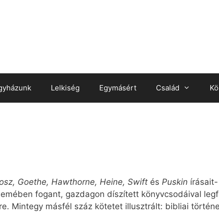
gyházunk
Lelkiség
Egymásért
Család
Kö
sz, Goethe, Hawthorne, Heine, Swift
és
Puskin
írásait
emében fogant, gazdagon díszített könyvcsodáival legfe
. Mintegy másfél száz kötetet illusztrált: bibliai törté