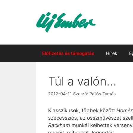
Kilépés
a
tartalomba
Előfizetés és támogatás
Hírek
E
Túl a valón…
2012-04-11
Szerző:
Pallós Tamás
Klasszikusok, többek között
Homéro
szecessziós, az összművészet szell
Rackham
munkái kelhettek versenyre
meséit, mítoszait, legendáit.