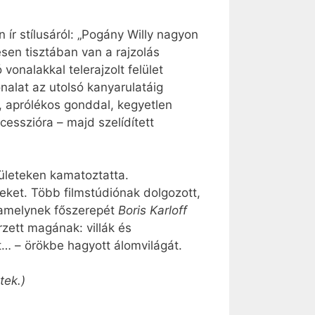
n ír stílusáról: „Pogány Willy nagyon
sen tisztában van a rajzolás
onalakkal telerajzolt felület
alat az utolsó kanyarulatáig
k, aprólékos gonddal, kegyetlen
esszióra – majd szelídített
rületeken kamatoztatta.
eket. Több filmstúdiónak dolgozott,
 amelynek főszerepét
Boris Karloff
rzett magának: villák és
it… – örökbe hagyott álomvilágát.
tek.)