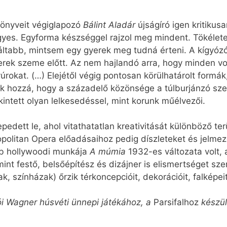
önyveit végiglapozó
Bálint Aladár
újságíró igen kritikusa
gyes. Egyforma készséggel rajzol meg mindent. Tökélete
ltabb, mintsem egy gyerek meg tudná érteni. A kígyózó v
ek szeme előtt. Az nem hajlandó arra, hogy minden von
vúrokat. (…) Elejétől végig pontosan körülhatárolt formá
ük hozzá, hogy a századelő közönsége a túlburjánzó szec
kintett olyan lelkesedéssel, mint korunk műélvezői.
dett le, ahol vitathatatlan kreativitását különböző te
opolitan Opera előadásaihoz pedig díszleteket és jelmez
bb hollywoodi munkája
A múmia
1932-es változata volt,
int festő, belsőépítész és dizájner is elismertséget sze
, színházak) őrzik térkoncepcióit, dekorációit, falképe
ciói Wagner húsvéti ünnepi játékához, a
Parsifalhoz
készül