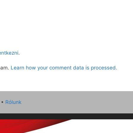
lentkezni
.
spam.
Learn how your comment data is processed.
•
Rólunk