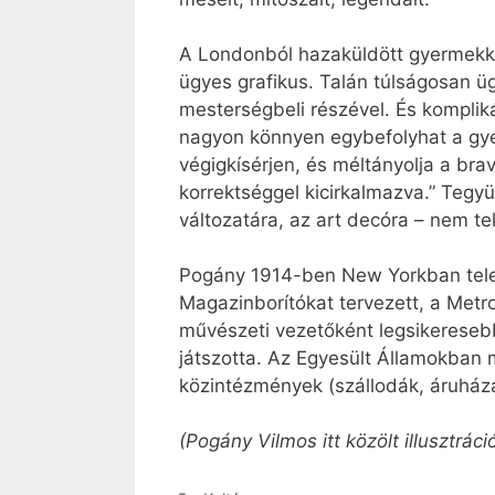
A Londonból hazaküldött gyermekk
ügyes grafikus. Talán túlságosan ü
mesterségbeli részével. És kompliká
nagyon könnyen egybefolyhat a gyer
végigkísérjen, és méltányolja a bra
korrektséggel kicirkalmazva.” Tegy
változatára, az art decóra – nem te
Pogány 1914-ben New Yorkban telepe
Magazinborítókat tervezett, a Metr
művészeti vezetőként legsikerese
játszotta. Az Egyesült Államokban m
közintézmények (szállodák, áruházak
(Pogány Vilmos itt közölt illusztrá