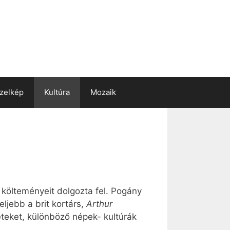
zelkép
Kultúra
Mozaik
- költeményeit dolgozta fel. Pogány
ljebb a brit kortárs,
Arthur
neteket, különböző népek- kultúrák