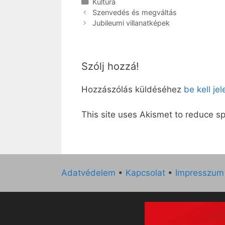
Kategória
Kultúra
Szenvedés és megváltás
Jubileumi villanatképek
Szólj hozzá!
Hozzászólás küldéséhez
be kell je
This site uses Akismet to reduce 
Adatvédelem
•
Kapcsolat
•
Impresszum