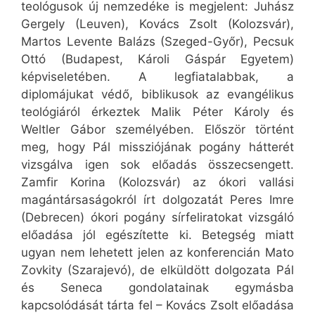
teológusok új nemzedéke is megjelent: Juhász
Gergely (Leuven), Kovács Zsolt (Kolozsvár),
Martos Levente Balázs (Szeged-Győr), Pecsuk
Ottó (Budapest, Károli Gáspár Egyetem)
képviseletében. A legfiatalabbak, a
diplomájukat védő, biblikusok az evangélikus
teológiáról érkeztek Malik Péter Károly és
Weltler Gábor személyében. Először történt
meg, hogy Pál missziójának pogány hátterét
vizsgálva igen sok előadás összecsengett.
Zamfir Korina (Kolozsvár) az ókori vallási
magántársaságokról írt dolgozatát Peres Imre
(Debrecen) ókori pogány sírfeliratokat vizsgáló
előadása jól egészítette ki. Betegség miatt
ugyan nem lehetett jelen az konferencián Mato
Zovkity (Szarajevó), de elküldött dolgozata Pál
és Seneca gondolatainak egymásba
kapcsolódását tárta fel – Kovács Zsolt előadása