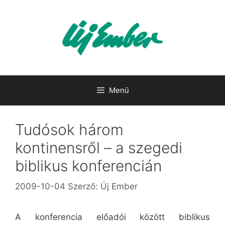
Kilépés
a
tartalomba
Menü
Tudósok három
kontinensről – a szegedi
biblikus konferencián
2009-10-04
Szerző:
Új Ember
A konferencia előadói között biblikus