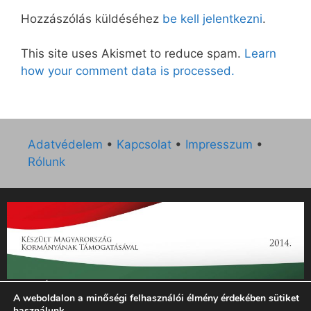
Hozzászólás küldéséhez
be kell jelentkezni
.
This site uses Akismet to reduce spam.
Learn
how your comment data is processed.
Adatvédelem
•
Kapcsolat
•
Impresszum
•
Rólunk
„Az Új Ember katolikus hetilap 2014. évi működésének
A weboldalon a minőségi felhasználói élmény érdekében sütiket
támogatását az EGYH-KCP-14-P-0121 sz. támogatási
használunk.