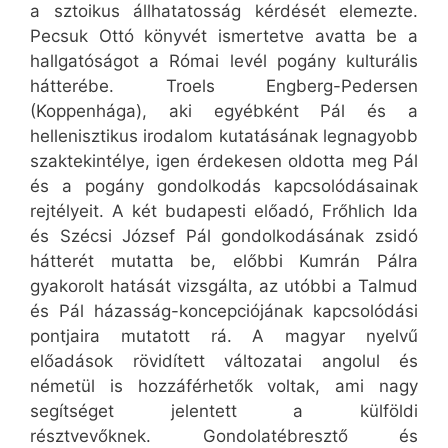
a sztoikus állhatatosság kérdését elemezte.
Pecsuk Ottó könyvét ismertetve avatta be a
hallgatóságot a Római levél pogány kulturális
hátterébe. Troels Engberg-Pedersen
(Koppenhága), aki egyébként Pál és a
hellenisztikus irodalom kutatásának legnagyobb
szaktekintélye, igen érdekesen oldotta meg Pál
és a pogány gondolkodás kapcsolódásainak
rejtélyeit. A két budapesti előadó, Frőhlich Ida
és Szécsi József Pál gondolkodásának zsidó
hátterét mutatta be, előbbi Kumrán Pálra
gyakorolt hatását vizsgálta, az utóbbi a Talmud
és Pál házasság-koncepciójának kapcsolódási
pontjaira mutatott rá. A magyar nyelvű
előadások rövidített változatai angolul és
németül is hozzáférhetők voltak, ami nagy
segítséget jelentett a külföldi
résztvevőknek. Gondolatébresztő és