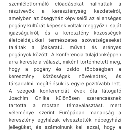
szemléletformáló előadásokat hallhattak a
résztvevők a kereszténység kezdeteiről,
amelyben az ősegyház képviselői az ellenséges
pogány kultúrát képesek voltak meggyőzni saját
igazságukról, és a keresztény közösségek
életpéldájukkal természetes szövetségeseket
találtak a jóakaratú, művelt és erényes
pogányok között. A konferencia tulajdonképpen
arra kereste a választ, miként történhetett meg,
hogy a pogány és zsidó többségben a
keresztény közösségek növekedtek, és
társadalmi megítélésük is egyre pozitívabb lett.
A szegedi konferenciát évek óta látogató
Joachim Gnilka különösen szerencsésnek
tartotta a mostani témaválasztást, mert
véleménye szerint Európában manapság a
keresztény egyházak elvesztették népegyházi
jellegüket, és számolnunk kell azzal, hogy a