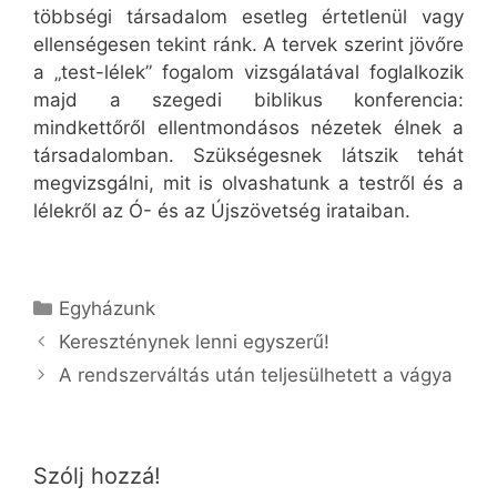
többségi társadalom esetleg értetlenül vagy
ellenségesen tekint ránk. A tervek szerint jövőre
a „test-lélek” fogalom vizsgálatával foglalkozik
majd a szegedi biblikus konferencia:
mindkettőről ellentmondásos nézetek élnek a
társadalomban. Szükségesnek látszik tehát
megvizsgálni, mit is olvashatunk a testről és a
lélekről az Ó- és az Újszövetség irataiban.
Kategória
Egyházunk
Kereszténynek lenni egyszerű!
A rendszerváltás után teljesülhetett a vágya
Szólj hozzá!