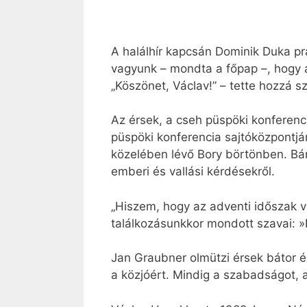
A halálhír kapcsán Dominik Duka pr
vagyunk – mondta a főpap –, hogy a
„Köszönet, Václav!” – tette hozzá 
Az érsek, a cseh püspöki konferenc
püspöki konferencia sajtóközpontjá
közelében lévő Bory börtönben. Bár 
emberi és vallási kérdésekről.
„Hiszem, hogy az adventi időszak vé
találkozásunkkor mondott szavai: »N
Jan Graubner olmützi érsek bátor 
a közjóért. Mindig a szabadságot, 