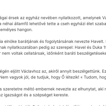
ágai érsek az egyház nevében nyilatkozott, amelynek Vác
 néhai államfő lehetővé tette a cseh egyházi élet sza
személyes hangon.
ia elnöke barátjának és fogolytársának nevezte Havelt. 
nak nyilatkozatában pedig az szerepel: Havel és Duka 1
nem voltak cellatársak, időnként baráti beszélgetéseket
gén eljött Václavhoz az, akiről annyit beszélgettünk. Ez
em vagyok jól, de tudjuk, hogy Ő létezik! « Tudom, hogy
és szeretetre méltó embernek nevezte az elhunytat, aki
az igazságot és a szépséget kereste.