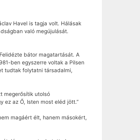
lav Havel is tagja volt. Hálásak
badságban való megújulását.
Felidézte bátor magatartását. A
981-ben egyszerre voltak a Pilsen
 tudtak folytatni társadalmi,
t megerősítik utolsó
 ez az Ő, Isten most eléd jött.”
 nem magáért élt, hanem másokért,