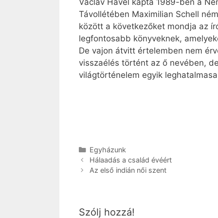
Václav Havel kapta 1989-ben a Ném
Távollétében Maximilian Schell né
között a következőket mondja az író
legfontosabb könyveknek, amelyeket
De vajon átvitt értelemben nem érv
visszaélés történt az ő nevében, d
világtörténelem egyik leghatalmasa
Kategória
Egyházunk
Hálaadás a család évéért
Az első indián női szent
Szólj hozzá!