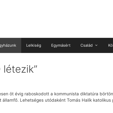
gyházunk
Lelkiség
Egymásért
Család
Kö
 létezik”
esen öt évig raboskodott a kommunista diktatúra börtön
lt államfő. Lehetséges utódaként Tomás Halík katolikus 