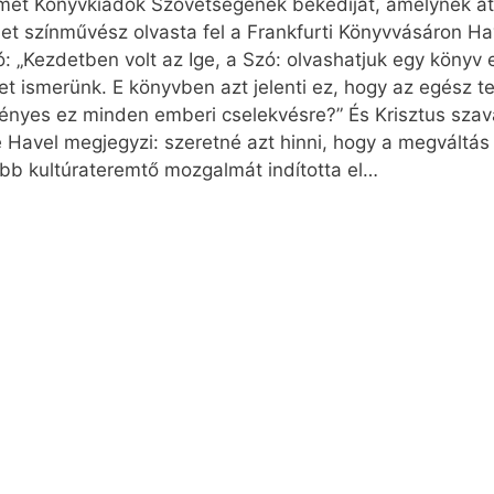
et Könyvkiadók Szövetségének békedíját, amelynek átv
met színművész olvasta fel a Frankfurti Könyvvásáron H
: „Kezdetben volt az Ige, a Szó: olvashatjuk egy könyv 
 ismerünk. E könyvben azt jelenti ez, hogy az egész te
ényes ez minden emberi cselekvésre?” És Krisztus szav
e Havel megjegyzi: szeretné azt hinni, hogy a megváltás
bb kultúrateremtő mozgalmát indította el…