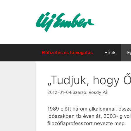
Kilépés
a
tartalomba
Előfizetés és támogatás
Hírek
E
„Tudjuk, hogy Ő
2012-01-04
Szerző:
Rosdy Pál
1989 előtt három alkalommal, össz
időszakban tíz éven át, 2003-ig vo
filozófiaprofesszort nevezte meg.