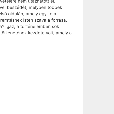
ételére nem utazhatott el.
avel beszédét, melyben többek
első oldalán, amely egyike a
remtésnek Isten szava a forrása.
a? Igaz, a történelemben sok
 történetének kezdete volt, amely a