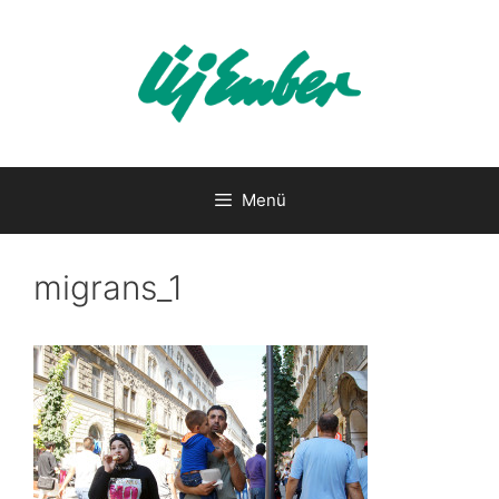
Kilépés
a
tartalomba
Menü
migrans_1