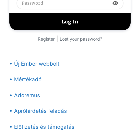
visibility
|
Register
Lost your password?
• Új Ember webbolt
• Mértékadó
• Adoremus
• Apróhirdetés feladás
• Előfizetés és támogatás