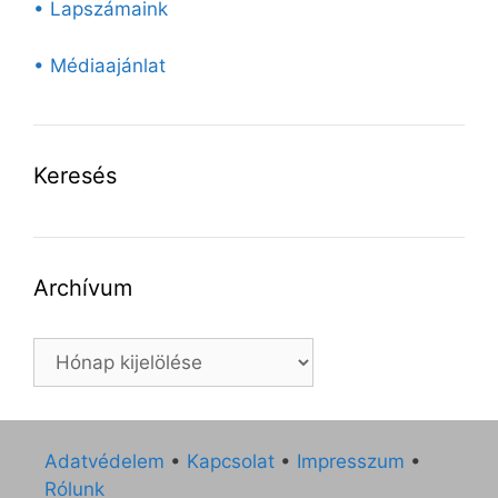
• Lapszámaink
• Médiaajánlat
Keresés
Archívum
Archívum
Adatvédelem
•
Kapcsolat
•
Impresszum
•
Rólunk