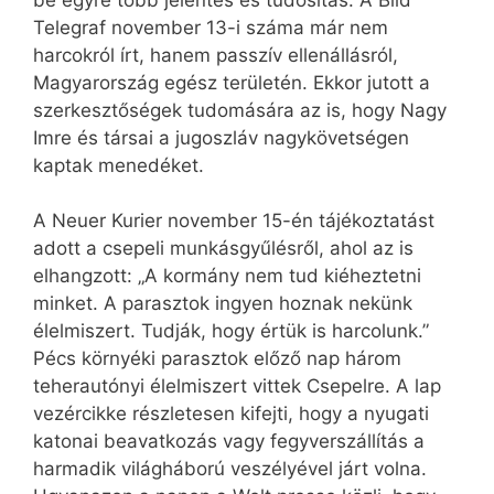
Telegraf november 13-i száma már nem
harcokról írt, hanem passzív ellenállásról,
Magyarország egész területén. Ekkor jutott a
szerkesztőségek tudomására az is, hogy Nagy
Imre és társai a jugoszláv nagykövetségen
kaptak menedéket.
A Neuer Kurier november 15-én tájékoztatást
adott a csepeli munkásgyűlésről, ahol az is
elhangzott: „A kormány nem tud kiéheztetni
minket. A parasztok ingyen hoznak nekünk
élelmiszert. Tudják, hogy értük is harcolunk.”
Pécs környéki parasztok előző nap három
teherautónyi élelmiszert vittek Csepelre. A lap
vezércikke részletesen kifejti, hogy a nyugati
katonai beavatkozás vagy fegyverszállítás a
harmadik világháború veszélyével járt volna.