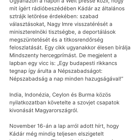
Ugyanazon a napon a Welt presse közli, hogy
mit ígért rádióbeszédében Kádár az általános
sztrájk letörése érdekében: szabad
választásokat, Nagy Imre visszatérését a
miniszterelnöki tisztségbe, a deportálások
megszüntetését és a titkosrendőrség
feloszlatását. Egy cikk ugyanakkor élesen bírálja
Mindszenty hercegprímást. De megjelent a
lapban egy vicc is: „Egy budapesti rikkancs
tegnap így árulta a Népszabadságot:
Népszabadság a nap minden hazugságával!”
India, Indonézia, Ceylon és Burma közös
nyilatkozatban követelte a szovjet csapatok
kivonását Magyarországról.
November 16-án a lap arról adott hírt, hogy
Kádár még mindig teljesen elszigetelt