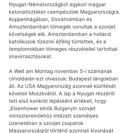
Nyugat-Németországból egykori magyar
katonatiszteket csempésztek Magyarországra.
Koppenhágában, Stockholmban és
Amszterdamban tömegek vonultak a szovjet
követségek elé. Amszterdamban a holland
katolikusok tízezrei éjfélig tüntettek, és a
templomokban tömeges részvétellel tartottak
imavirrasztásokat.
A Welt am Montag november 5-i számának
címoldalán ezt olvassuk: Budapest lángokban
áll. Az USA Magyarország azonnali kiürítését
követeli Moszkvától. A lap a Nyugat részéről
tett első konkrét lépésként értékeli, hogy
„Eisenhower elnök Bulganyin szovjet
miniszterelnökhöz intézett személyes
üzenetében a szovjet csapatok
Magyarországról történő azonnali kivonását