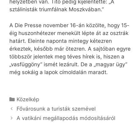
helyzetben van. Tito pedig kijelentette: „A
sztálinisták triumfálnak Moszkvában.”
A Die Presse november 16-án közölte, hogy 15-
éig huszonhétezer menekült lépte át az osztrák
határt. Eleinte naponta mintegy kétezren
érkeztek, később már ötezren. A sajtóban egyre
többször jelentek meg téves hírek is, hiszen a
„vasfüggöny” ismét lezárult. De a „magyar ügy”
még sokáig a lapok címoldalán maradt.
Kategória
Közelkép
Fővárosunk a turisták szemével
A vatikáni megállapodás módosításáról