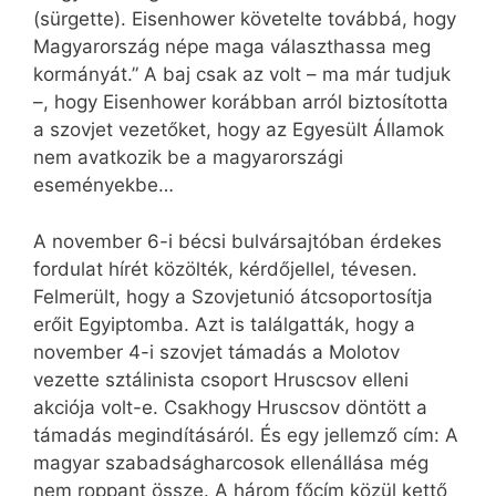
(sürgette). Eisenhower követelte továbbá, hogy
Magyarország népe maga választhassa meg
kormányát.” A baj csak az volt – ma már tudjuk
–, hogy Eisenhower korábban arról biztosította
a szovjet vezetőket, hogy az Egyesült Államok
nem avatkozik be a magyarországi
eseményekbe…
A november 6-i bécsi bulvársajtóban érdekes
fordulat hírét közölték, kérdőjellel, tévesen.
Felmerült, hogy a Szovjetunió átcsoportosítja
erőit Egyiptomba. Azt is találgatták, hogy a
november 4-i szovjet támadás a Molotov
vezette sztálinista csoport Hruscsov elleni
akciója volt-e. Csakhogy Hruscsov döntött a
támadás megindításáról. És egy jellemző cím: A
magyar szabadságharcosok ellenállása még
nem roppant össze. A három főcím közül kettő