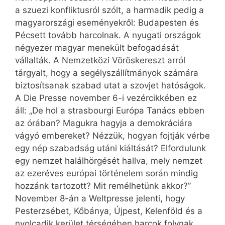
a szuezi konfliktusról szólt, a harmadik pedig a
magyarországi eseményekről: Budapesten és
Pécsett tovább harcolnak. A nyugati országok
négyezer magyar menekült befogadását
vállalták. A Nemzetközi Vöröskereszt arról
tárgyalt, hogy a segélyszállítmányok számára
biztosítsanak szabad utat a szovjet hatóságok.
A Die Presse november 6-i vezércikkében ez
áll: „De hol a strasbourgi Európa Tanács ebben
az órában? Magukra hagyja a demokráciára
vágyó embereket? Nézzük, hogyan fojtják vérbe
egy nép szabadság utáni kiáltását? Elfordulunk
egy nemzet halálhörgését hallva, mely nemzet
az ezeréves európai történelem során mindig
hozzánk tartozott? Mit remélhetünk akkor?”
November 8-án a Weltpresse jelenti, hogy
Pesterzsébet, Kőbánya, Újpest, Kelenföld és a
nyolcadik kerület térségében harcok folynak,