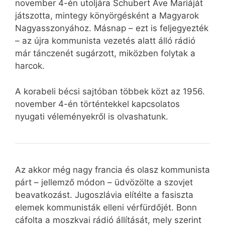
november 4-én utoljára Schubert Ave Mariáját
játszotta, mintegy könyörgésként a Magyarok
Nagyasszonyához. Másnap – ezt is feljegyezték
– az újra kommunista vezetés alatt álló rádió
már tánczenét sugárzott, miközben folytak a
harcok.
A korabeli bécsi sajtóban többek közt az 1956.
november 4-én történtekkel kapcsolatos
nyugati véleményekről is olvashatunk.
Az akkor még nagy francia és olasz kommunista
párt – jellemző módon – üdvözölte a szovjet
beavatkozást. Jugoszlávia elítélte a fasiszta
elemek kommunisták elleni vérfürdőjét. Bonn
cáfolta a moszkvai rádió állítását, mely szerint