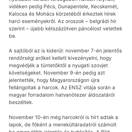
vidéken pedig Pécs, Dunapentele, Kecskemét,
Kalocsa és Mohács körzetéből érkeztek hírek
harci eseményekről. Az oroszok – belgrádi hír
szerint – újabb kétszázötven páncélost vetettek
be.
A sajtóból az is kiderül: november 7-én jelentős
rendőrségi erőket kellett kivezényelni, hogy
megvédjék a tüntetőktől a nyugati szovjet
követségeket. November 9-én pedig azt
jelentették, hogy Magyarországon újra
fellángoltak a harcok. Az ENSZ vitája során a
magyar forradalom hatvanötezer áldozatáról
beszéltek.
November 10-én még harcokról is hírt adtak a
lapok, de főként a menekültáradatról számolt
be egyre több jelentés és tudósítás. A Bild