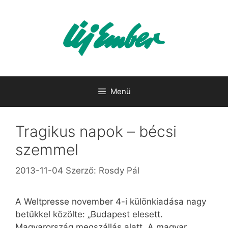
Kilépés
a
tartalomba
Menü
Tragikus napok – bécsi
szemmel
2013-11-04
Szerző:
Rosdy Pál
A Weltpresse november 4-i különkiadása nagy
betűkkel közölte: „Budapest elesett.
Magyarország megszállás alatt. A magyar