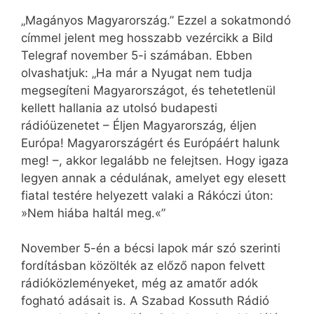
„Magányos Magyarország.” Ezzel a sokatmondó
címmel jelent meg hosszabb vezércikk a Bild
Telegraf november 5-i számában. Ebben
olvashatjuk: „Ha már a Nyugat nem tudja
megsegíteni Magyarországot, és tehetetlenül
kellett hallania az utolsó budapesti
rádióüzenetet – Éljen Magyarország, éljen
Európa! Magyarországért és Európáért halunk
meg! –, akkor legalább ne felejtsen. Hogy igaza
legyen annak a cédulának, amelyet egy elesett
fiatal testére helyezett valaki a Rákóczi úton:
»Nem hiába haltál meg.«”
November 5-én a bécsi lapok már szó szerinti
fordításban közölték az előző napon felvett
rádióközleményeket, még az amatőr adók
fogható adásait is. A Szabad Kossuth Rádió