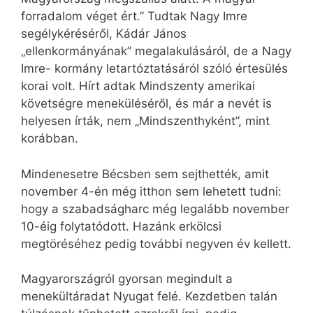
forradalom véget ért.” Tudtak Nagy Imre
segélykéréséről, Kádár János
„ellenkormányának” megalakulásáról, de a Nagy
Imre- kormány letartóztatásáról szóló értesülés
korai volt. Hírt adtak Mindszenty amerikai
követségre meneküléséről, és már a nevét is
helyesen írták, nem „Mindszenthyként”, mint
korábban.
Mindenesetre Bécsben sem sejthették, amit
november 4-én még itthon sem lehetett tudni:
hogy a szabadságharc még legalább november
10-éig folytatódott. Hazánk erkölcsi
megtöréséhez pedig további negyven év kellett.
Magyarországról gyorsan megindult a
menekültáradat Nyugat felé. Kezdetben talán