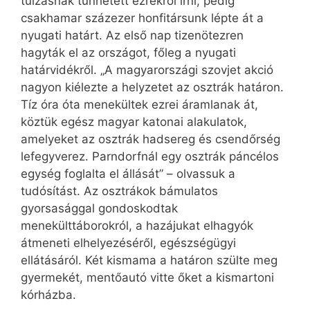
túlzásnak tűnhetett ezrekről írni, pedig
csakhamar százezer honfitársunk lépte át a
nyugati határt. Az első nap tizenötezren
hagyták el az országot, főleg a nyugati
határvidékről. „A magyarországi szovjet akció
nagyon kiélezte a helyzetet az osztrák határon.
Tíz óra óta menekültek ezrei áramlanak át,
köztük egész magyar katonai alakulatok,
amelyeket az osztrák hadsereg és csendőrség
lefegyverez. Parndorfnál egy osztrák páncélos
egység foglalta el állását” – olvassuk a
tudósítást. Az osztrákok bámulatos
gyorsasággal gondoskodtak
menekülttáborokról, a hazájukat elhagyók
átmeneti elhelyezéséről, egészségügyi
ellátásáról. Két kismama a határon szülte meg
gyermekét, mentőautó vitte őket a kismartoni
kórházba.