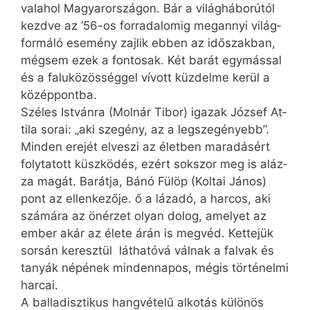
va­la­hol Ma­gyar­or­szá­gon. Bár a vi­lág­há­bo­rú­tól
kezd­ve az ’56-os for­ra­da­lo­mig meg­an­­nyi vi­lág­
for­má­ló ese­mény zaj­lik eb­ben az idő­szak­ban,
még­sem ezek a fon­to­sak. Két ba­rát egy­más­sal
és a fa­lu­kö­zös­ség­gel ví­vott küz­del­me ke­rül a
kö­zép­pont­ba.
Szé­les Ist­ván­ra (Mol­nár Ti­bor) iga­zak Jó­zsef At­
ti­la so­rai: „aki sze­gény, az a leg­sze­gé­nyebb”.
Min­den ere­jét el­ve­szi az élet­ben ma­ra­dá­sért
foly­ta­tott küsz­kö­dés, ezért sok­szor meg is aláz­
za ma­gát. Ba­rát­ja, Bá­nó Fü­löp (Koltai Já­nos)
pont az el­len­ke­ző­je. ő a lá­za­dó, a har­cos, aki
szá­má­ra az ön­ér­zet olyan do­log, ame­lyet az
em­ber akár az éle­te árán is meg­véd. Ket­te­jük
sor­sán ke­resz­tül lát­ha­tó­vá vá­lnak a fal­vak és
ta­nyák nép­ének min­den­na­pos, még­is tör­té­nel­mi
har­cai.
A balladisztikus hang­vé­te­lű al­ko­tás kü­lö­nös