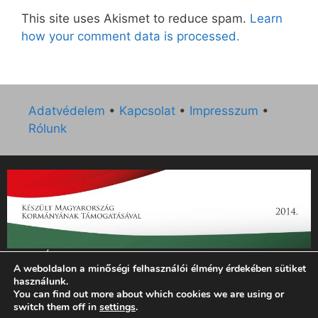
This site uses Akismet to reduce spam.
Learn
how your comment data is processed.
Adatvédelem
•
Kapcsolat
•
Impresszum
•
Rólunk
„Az Új Ember katolikus hetilap 2014. évi működésének
A weboldalon a minőségi felhasználói élmény érdekében sütiket
támogatását az EGYH-KCP-14-P-0121 sz. támogatási
használunk.
szerződés keretében 3 000 000 Ft összegben támogatta az
You can find out more about which cookies we are using or
Emberi Erőforrások Minisztériuma.”
switch them off in
settings
.