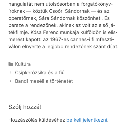
han­gu­la­tát nem utol­sósor­ban a for­ga­tó­könyv­
írók­nak — köz­tük Csoóri Sán­dor­nak — és az
ope­ra­tőr­nek, Sá­ra Sán­dor­nak kö­szön­he­ti. És
per­sze a ren­de­ző­nek, aki­nek ez volt az el­ső já­
ték­film­je. Kósa Fe­renc mun­ká­ja kül­föld­ön is el­is­
me­rést ka­pott: az 1967-es cannes­-i film­fesz­ti­
vá­lon el­nyer­te a leg­jobb ren­de­ző­nek szánt dí­jat.
Kategória
Kultúra
Csipkerózsika és a fiú
Bandi meséli a történetét
Szólj hozzá!
Hozzászólás küldéséhez
be kell jelentkezni
.