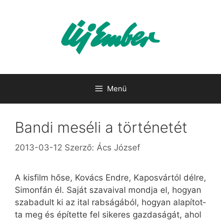
Kilépés
a
tartalomba
Menü
Bandi meséli a történetét
2013-03-12
Szerző:
Ács József
A kis­film hő­se, Ko­vács End­re, Ka­pos­vár­tól dél­re,
Simonfán él. Sa­ját sza­va­i­val mond­ja el, ho­gyan
sza­ba­dult ki az ital rab­sá­gá­ból, ho­gyan ala­pí­tot­
ta meg és épí­tet­te fel si­ke­res gaz­da­sá­gát, ahol