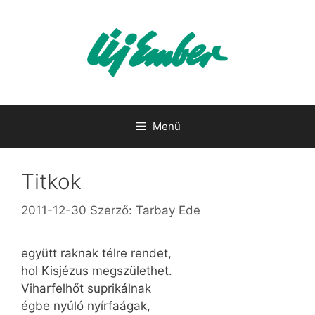
Kilépés
a
tartalomba
Menü
Titkok
2011-12-30
Szerző:
Tarbay Ede
együtt raknak télre rendet,
hol Kisjézus megszülethet.
Viharfelhőt suprikálnak
égbe nyúló nyírfaágak,