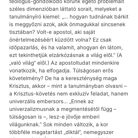
teológus-gondolkodó korunk égető problémáit
széles dimenzióban láttató sorait, melyeket a
tanulmányíró kiemel: „… hogyan tudnának bárkit
is meggyőzni azok, akik önmagukkal sincsenek
tisztában? Volt-e apostol, aki saját
önértelmezéséért küzdött volna? Ez csak
időpazarlás, és ha valamit, ahogyan én látom,
ezt tekinthetjük elzárkózásnak a világ elől.” (A
„való világ” elől.) Az apostoltudat mindenkire
vonatkozik, ha elfogadja. Túlságosan erős
követelmény? De ha a kereszténység maga
Krisztus, akkor – mint a tanulmányban olvasni –
a Krisztus-követés nem exkluzív feladat, hanem
univerzális embersors… „Ennek az
univerzalizmusnak a megmentésétől függ –
túlságosan is –, lesz-e jövője emberi
világunknak.” Sok minden változik, a kor
többféle magatartást „diktál”, nemegyszer