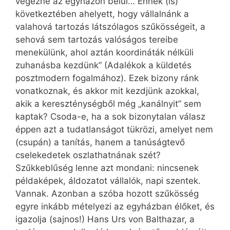
végezne az egyházon belül… Ennek (is)
következtében ahelyett, hogy vállalnánk a
valahová tartozás látszólagos szűkösségeit, a
sehová sem tartozás valóságos tereibe
menekülünk, ahol aztán koordináták nélküli
zuhanásba kezdünk” (Adalékok a küldetés
posztmodern fogalmához). Ezek bizony ránk
vonatkoznak, és akkor mit kezdjünk azokkal,
akik a kereszténységből még „kanálnyit” sem
kaptak? Csoda-e, ha a sok bizonytalan válasz
éppen azt a tudatlanságot tükrözi, amelyet nem
(csupán) a tanítás, hanem a tanúságtevő
cselekedetek oszlathatnának szét?
Szűkkeblűség lenne azt mondani: nincsenek
példaképek, áldozatot vállalók, napi szentek.
Vannak. Azonban a szóba hozott szűkösség
egyre inkább mételyezi az egyházban élőket, és
igazolja (sajnos!) Hans Urs von Balthazar, a