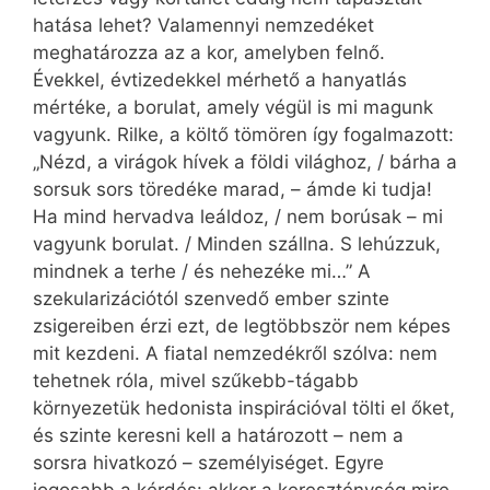
hatása lehet? Valamennyi nemzedéket
meghatározza az a kor, amelyben felnő.
Évekkel, évtizedekkel mérhető a hanyatlás
mértéke, a borulat, amely végül is mi magunk
vagyunk. Rilke, a költő tömören így fogalmazott:
„Nézd, a virágok hívek a földi világhoz, / bárha a
sorsuk sors töredéke marad, – ámde ki tudja!
Ha mind hervadva leáldoz, / nem borúsak – mi
vagyunk borulat. / Minden szállna. S lehúzzuk,
mindnek a terhe / és nehezéke mi…” A
szekularizációtól szenvedő ember szinte
zsigereiben érzi ezt, de legtöbbször nem képes
mit kezdeni. A fiatal nemzedékről szólva: nem
tehetnek róla, mivel szűkebb-tágabb
környezetük hedonista inspirációval tölti el őket,
és szinte keresni kell a határozott – nem a
sorsra hivatkozó – személyiséget. Egyre