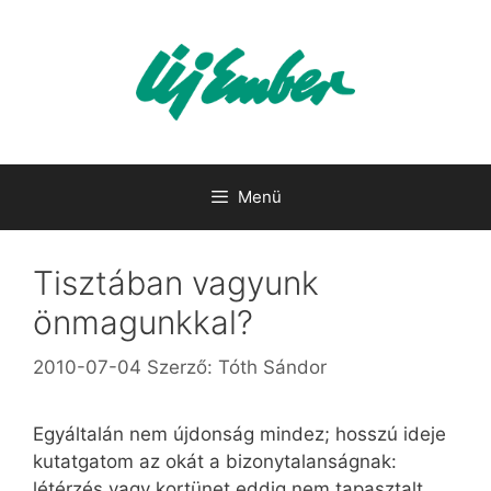
Kilépés
a
tartalomba
Menü
Tisztában vagyunk
önmagunkkal?
2010-07-04
Szerző:
Tóth Sándor
Egyáltalán nem újdonság mindez; hosszú ideje
kutatgatom az okát a bizonytalanságnak:
létérzés vagy kortünet eddig nem tapasztalt