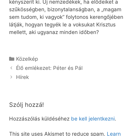
kényszerít ki. Új nemzedékek, ha elődeiket a
szűkösségben, bizonytalanságban, a „magam
sem tudom, ki vagyok” folytonos kerengőjében
látják, hogyan tegyék le a voksukat Krisztus
mellett, aki ugyanaz minden időben?
Kategória
Közelkép
Élő emlékezet: Péter és Pál
Hírek
Szólj hozzá!
Hozzászólás küldéséhez
be kell jelentkezni
.
This site uses Akismet to reduce spam.
Learn