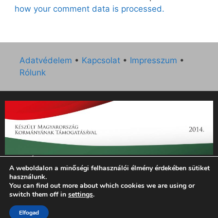
how your comment data is processed.
Adatvédelem
•
Kapcsolat
•
Impresszum
•
Rólunk
„Az Új Ember katolikus hetilap 2014. évi működésének
A weboldalon a minőségi felhasználói élmény érdekében sütiket
támogatását az EGYH-KCP-14-P-0121 sz. támogatási
használunk.
szerződés keretében 3 000 000 Ft összegben támogatta az
You can find out more about which cookies we are using or
Emberi Erőforrások Minisztériuma.”
switch them off in
settings
.
Elfogad
© 2026 Magyar Kurír - Új Ember
• Készült
GeneratePress