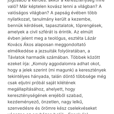
jogosabb a kérdés: akkor a kereszténység mire
való? Már képtelen kovász lenni a világban? A
valóságos világban? A papság évében több
nyilatkozat, tanulmány került a kezembe,
bennük kérdések, tapasztalatok, töprengések,
amelyek a civil szférát is érintik. Az elmúlt
évben jelent meg a teológus, esztéta Lázár
Kovács Ákos alaposan meggondoltató
elmélkedése a jezsuiták folyóiratában, a
Távlatok harmadik számában. Többek között
ezeket írja: „Komoly aggodalomra adhat okot,
hogy a jelek szerint (mi magunk) a keresztények
tekintélyes hányada, talán döntő többsége még
csak eljutni próbál saját kilétének
megállapításához, ahelyett, hogy
kereszténységének erejéből szabad,
kezdeményező, önzetlen, nagy lelkű,
szenvedésre és örömre kész cselekvéseket