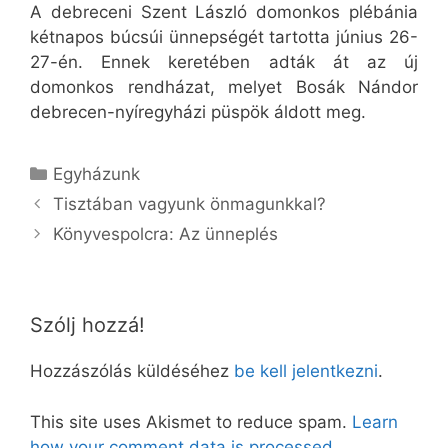
A debreceni Szent László domonkos plébánia
kétnapos búcsúi ünnepségét tartotta június 26-
27-én. Ennek keretében adták át az új
domonkos rendházat, melyet Bosák Nándor
debrecen-nyíregyházi püspök áldott meg.
Kategória
Egyházunk
Tisztában vagyunk önmagunkkal?
Könyvespolcra: Az ünneplés
Szólj hozzá!
Hozzászólás küldéséhez
be kell jelentkezni
.
This site uses Akismet to reduce spam.
Learn
how your comment data is processed.