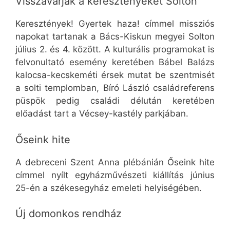
Visszavárják a keresztényeket Solton
Keresztények! Gyertek haza! címmel missziós
napokat tartanak a Bács-Kiskun megyei Solton
július 2. és 4. között. A kulturális programokat is
felvonultató esemény keretében Bábel Balázs
kalocsa-kecskeméti érsek mutat be szentmisét
a solti templomban, Bíró László családreferens
püspök pedig családi délután keretében
előadást tart a Vécsey-kastély parkjában.
Őseink hite
A debreceni Szent Anna plébánián Őseink hite
címmel nyílt egyházművészeti kiállítás június
25-én a székesegyház emeleti helyiségében.
Új domonkos rendház