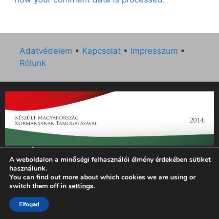
Adatvédelem
•
Kapcsolat
•
Impresszum
•
Rólunk
„Az Új Ember katolikus hetilap 2014. évi működésének
A weboldalon a minőségi felhasználói élmény érdekében sütiket
támogatását az EGYH-KCP-14-P-0121 sz. támogatási
használunk.
szerződés keretében 3 000 000 Ft összegben támogatta az
You can find out more about which cookies we are using or
Emberi Erőforrások Minisztériuma.”
switch them off in
settings
.
© 2026 Magyar Kurír - Új Ember
• Készült
GeneratePress
Elfogad