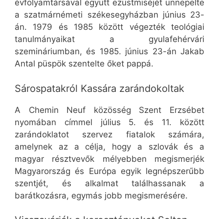
évfolyamtársával együtt ezüstmiséjét ünnepelte
a szatmárnémeti székesegyházban június 23-
án. 1979 és 1985 között végezték teológiai
tanulmányaikat a gyulafehérvári
szemináriumban, és 1985. június 23-án Jakab
Antal püspök szentelte őket pappá.
Sárospatakról Kassára zarándokoltak
A Chemin Neuf közösség Szent Erzsébet
nyomában címmel július 5. és 11. között
zarándoklatot szervez fiatalok számára,
amelynek az a célja, hogy a szlovák és a
magyar résztvevők mélyebben megismerjék
Magyarország és Európa egyik legnépszerűbb
szentjét, és alkalmat találhassanak a
barátkozásra, egymás jobb megismerésére.