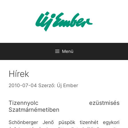
Kilépés
a
tartalomba
Menü
Hírek
2010-07-04
Szerző:
Új Ember
Tizennyolc ezüstmisés
Szatmárnémetiben
Schönberger Jenő püspök tizenhét egykori