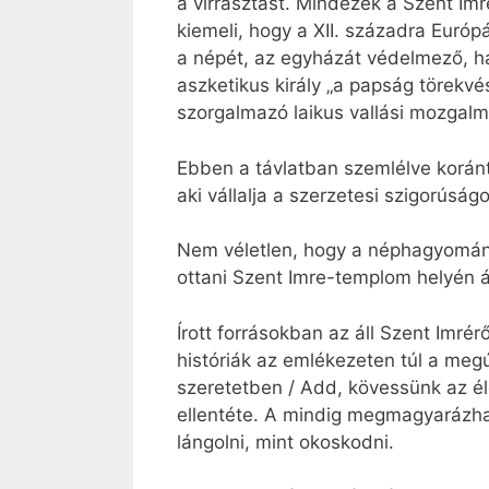
a virrasztást. Mindezek a Szent Im
kiemeli, hogy a XII. századra Európá
a népét, az egyházát védelmező, ha
aszketikus király „a papság törekvé
szorgalmazó laikus vallási mozgalma
Ebben a távlatban szemlélve koránts
aki vállalja a szerzetesi szigorúságot
Nem véletlen, hogy a néphagyomány 
ottani Szent Imre-templom helyén á
Írott forrásokban az áll Szent Imrér
históriák az emlékezeten túl a megú
szeretetben / Add, kövessünk az él
ellentéte. A mindig megmagyarázható
lángolni, mint okoskodni.