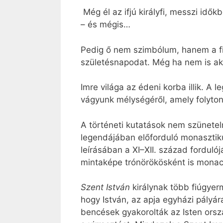
Még él az ifjú királyfi, messzi idő
– és mégis…
Pedig ő nem szimbólum, hanem a fi
születésnapodat. Még ha nem is aka
Imre világa az édeni korba illik. A 
vágyunk mélységéről, amely folyto
A történeti kutatások nem szünete
legendájában előforduló monasztiku
leírásában a XI–XII. század fordul
mintaképe trónörökösként is monachus
Szent István
királynak több fiúgyer
hogy István, az apja egyházi pályár
bencések gyakorolták az Isten orszá