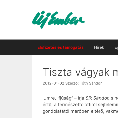
Kilépés
a
tartalomba
Előfizetés és támogatás
Hírek
E
Tiszta vágyak
2012-01-02
Szerző:
Tóth Sándor
„Imre, ifjúság” – írja
Sík Sándor,
s h
értő, a természetfölöttiről sejtel
gondolatától merőben eltérő, vakme