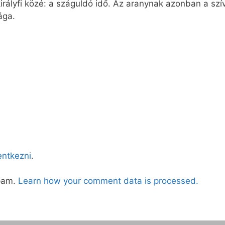
 királyfi közé: a száguldó idő. Az aranynak azonban a s
ága.
lentkezni
.
spam.
Learn how your comment data is processed.