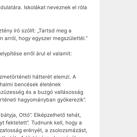
dulatára. Iskolákat neveznek el róla
tény író szólít: „Tartsd meg a
 arról, hogy egyszer megszülettél.”
ypítése erről árul el valamit:
metörténeti hátterét elemzi. A
nhalmi bencések életének
 szüzesség és a buzgó vallásosság
 történeti hagyományban gyökerezik”.
bátyja, Ottó”. Elképzelhető tehát,
t fektetett”. Tudnunk kell, hogy a
lázatosság erényét, a zsolozsmázást,