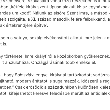
re személyére, szokásaira vonatkozó részekben is kimu
ban „kétféle király szent típusa alakult ki: az egyháznak
rcias uralkodó”. Nálunk az elsőre Szent Imre, a másodi
seit szolgálta, a XI. század második felére felbukkanó, 
k értékrendjére építve”.
em a satnya, sokáig elvékonyított alkatú Imre jelenik m
 is.
történetei Imre királyfiról a középkorban gyökereznek.
llt a szülőháza. Országjárásának több emléke él.
ől, hogy
Boleszláv
lengyel királynál tartózkodott vadás
jítható, modern áhítatot is sugalmazzák. Időszerű a régi 
etben.” Csak erősödik a századunkban különösen kiélező
t, kifejezhetőt keresve feledésbe merült az antidialekt