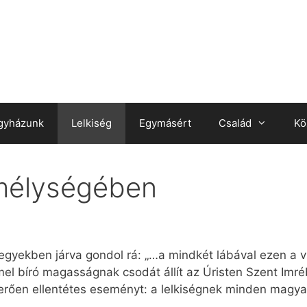
gyházunk
Lelkiség
Egymásért
Család
Kö
 mélységében
egyekben járva gondol rá: „…a mindkét lábával ezen a vi
emmel bíró magasságnak csodát állít az Úristen Szent Im
rően ellentétes eseményt: a lelkiségnek minden magyar k