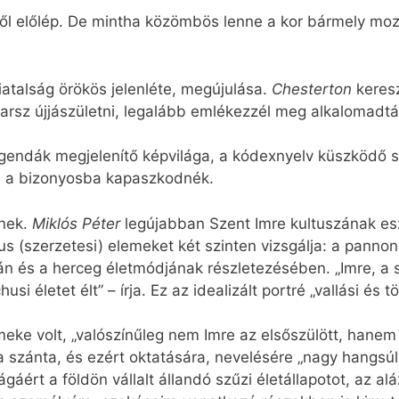
kből előlép. De mintha közömbös lenne a kor bármely moz
atalság örökös jelenléte, megújulása.
Chesterton
keresz
rsz újjászületni, legalább emlékezzél meg alkalomadtán
legendák megjelenítő képvilága, a kódexnyelv küszködő sel
n a bizonyosba kapaszkodnék.
lnek.
Miklós Péter
legújabban Szent Imre kultuszának esz
s (szerzetesi) elemeket két szinten vizsgálja: a panno
óján és a herceg életmódjának részletezésében. „Imre, a
i életet élt” – írja. Ez az idealizált portré „vallási és
meke volt, „valószínűleg nem Imre az elsőszülött, hanem 
a szánta, és ezért oktatására, nevelésére „nagy hangsúly
gáért a földön vállalt állandó szűzi életállapotot, az a