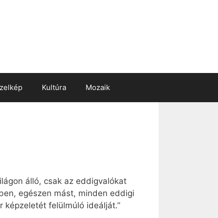
zelkép
Kultúra
Mozaik
lágon álló, csak az eddigvalókat
rében, egészen mást, minden eddigi
épzeletét felülmúló ideálját.”