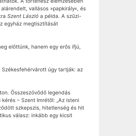
tathatók. A történész elemzésében
 alárendelt, vallásos »papkirály«, és
kra
Szent László
a példa. A szűzi-
az egyház megtisztítását
eg előttünk, hanem egy erős ifjú,
 Székesfehérvárott úgy tartják: az
zaton. Összeszövődő legendás
kérés – Szent Imrétől: „Az isteni
dött szkepszis, hitetlenség és hit
ikus válasz: inkább egy kicsit