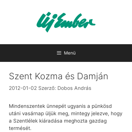
Kilépés
a
tartalomba
Menü
Szent Kozma és Damján
2012-01-02
Szerző:
Dobos András
Mindenszentek ünnepét ugyanis a pünkösd
utáni vasárnap üljük meg, mintegy jelezve, hogy
a Szentlélek kiáradása meghozta gazdag
termését.