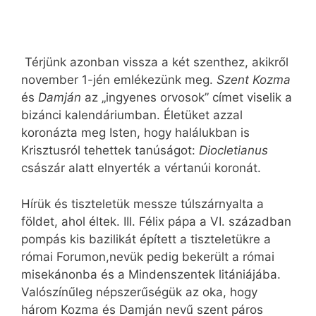
Térjünk azonban vissza a két szenthez, akikről
november 1-jén emlékezünk meg.
Szent Kozma
és
Damján
az „ingyenes orvosok” címet viselik a
bizánci kalendáriumban. Életüket azzal
koronázta meg Isten, hogy halálukban is
Krisztusról tehettek tanúságot:
Diocletianus
császár alatt elnyerték a vértanúi koronát.
Hírük és tiszteletük messze túlszárnyalta a
földet, ahol éltek. III. Félix pápa a VI. században
pompás kis bazilikát épített a tiszteletükre a
római Forumon,nevük pedig bekerült a római
misekánonba és a Mindenszentek litániájába.
Valószínűleg népszerűségük az oka, hogy
három Kozma és Damján nevű szent páros