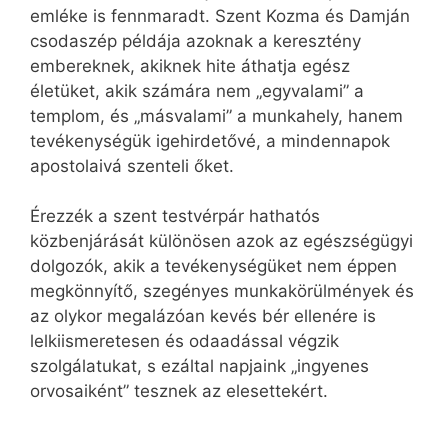
emléke is fennmaradt. Szent Kozma és Damján
csodaszép példája azoknak a keresztény
embereknek, akiknek hite áthatja egész
életüket, akik számára nem „egyvalami” a
templom, és „másvalami” a munkahely, hanem
tevékenységük igehirdetővé, a mindennapok
apostolaivá szenteli őket.
Érezzék a szent testvérpár hathatós
közbenjárását különösen azok az egészségügyi
dolgozók, akik a tevékenységüket nem éppen
megkönnyítő, szegényes munkakörülmények és
az olykor megalázóan kevés bér ellenére is
lelkiismeretesen és odaadással végzik
szolgálatukat, s ezáltal napjaink „ingyenes
orvosaiként” tesznek az elesettekért.