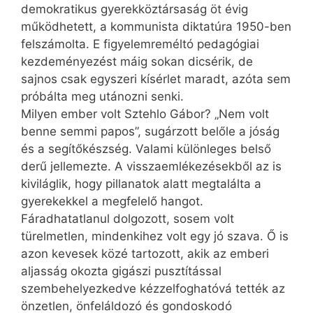
demokratikus gyerekköztársaság öt évig
működhetett, a kommunista diktatúra 1950-ben
felszámolta. E figyelemreméltó pedagógiai
kezdeményezést máig sokan dicsérik, de
sajnos csak egyszeri kísérlet maradt, azóta sem
próbálta meg utánozni senki.
Milyen ember volt Sztehlo Gábor? „Nem volt
benne semmi papos”, sugárzott belőle a jóság
és a segítőkészség. Valami különleges belső
derű jellemezte. A visszaemlékezésekből az is
kiviláglik, hogy pillanatok alatt megtalálta a
gyerekekkel a megfelelő hangot.
Fáradhatatlanul dolgozott, sosem volt
türelmetlen, mindenkihez volt egy jó szava. Ő is
azon kevesek közé tartozott, akik az emberi
aljasság okozta gigászi pusztítással
szembehelyezkedve kézzelfoghatóvá tették az
önzetlen, önfeláldozó és gondoskodó