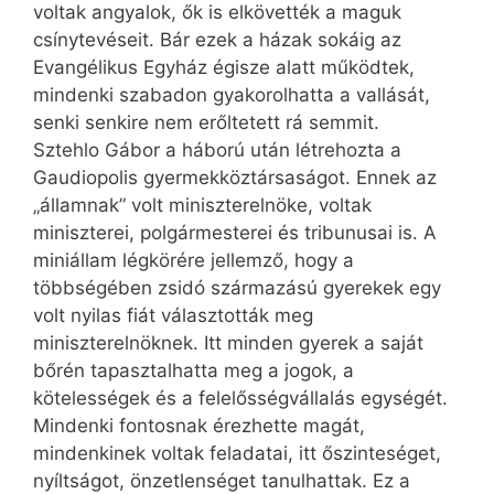
voltak angyalok, ők is elkövették a maguk
csínytevéseit. Bár ezek a házak sokáig az
Evangélikus Egyház égisze alatt működtek,
mindenki szabadon gyakorolhatta a vallását,
senki senkire nem erőltetett rá semmit.
Sztehlo Gábor a háború után létrehozta a
Gaudiopolis gyermekköztársaságot. Ennek az
„államnak” volt miniszterelnöke, voltak
miniszterei, polgármesterei és tribunusai is. A
miniállam légkörére jellemző, hogy a
többségében zsidó származású gyerekek egy
volt nyilas fiát választották meg
miniszterelnöknek. Itt minden gyerek a saját
bőrén tapasztalhatta meg a jogok, a
kötelességek és a felelősségvállalás egységét.
Mindenki fontosnak érezhette magát,
mindenkinek voltak feladatai, itt őszinteséget,
nyíltságot, önzetlenséget tanulhattak. Ez a