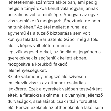
lehetetlennek számított akkoriban, ami pedig
mégis a tányérokba került valahogyan, annak
borzalmas volt a minősége. Ahogyan az egyik
visszaemlékező megjegyzi: „Éheztünk, de nem
haltunk éhen.” Az étel mellett a ruha, az
ágynemű és a tüzelő biztosítása sem volt
könnyű feladat. Bár Sztehlo Gábor még a föld
alól is képes volt előteremteni a
legszükségesebbeket, az önellátás jegyében a
gyerekeknek is segíteniük kellett ebben,
mozgósítva a korukból fakadó
leleményességüket.
Szinte valamennyi megszólaló szívesen
emlékezik vissza az otthonok családias
légkörére. Ezek a gyerekek valóban testvérként
éltek, a fiatalokra akár ma is olyannyira jellemző
durvaságok, szekálások csak ritkán fordultak
elő. Persze ezeknek az otthonoknak a lakói sem