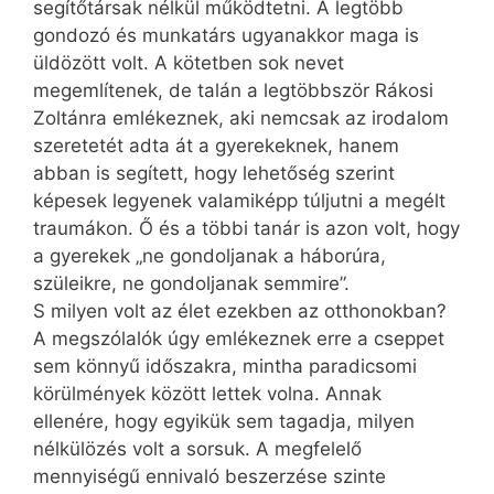
segítőtársak nélkül működtetni. A legtöbb
gondozó és munkatárs ugyanakkor maga is
üldözött volt. A kötetben sok nevet
megemlítenek, de talán a legtöbbször Rákosi
Zoltánra emlékeznek, aki nemcsak az irodalom
szeretetét adta át a gyerekeknek, hanem
abban is segített, hogy lehetőség szerint
képesek legyenek valamiképp túljutni a megélt
traumákon. Ő és a többi tanár is azon volt, hogy
a gyerekek „ne gondoljanak a háborúra,
szüleikre, ne gondoljanak semmire”.
S milyen volt az élet ezekben az otthonokban?
A megszólalók úgy emlékeznek erre a cseppet
sem könnyű időszakra, mintha paradicsomi
körülmények között lettek volna. Annak
ellenére, hogy egyikük sem tagadja, milyen
nélkülözés volt a sorsuk. A megfelelő
mennyiségű ennivaló beszerzése szinte