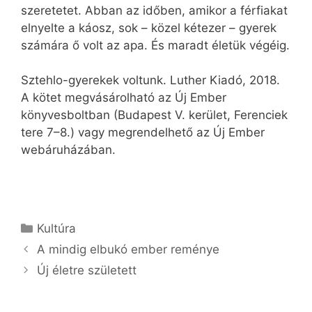
szeretetet. Abban az időben, amikor a férfiakat
elnyelte a káosz, sok – közel kétezer – gyerek
számára ő volt az apa. És maradt életük végéig.
Sztehlo-gyerekek voltunk. Luther Kiadó, 2018.
A kötet megvásárolható az Új Ember
könyvesboltban (Budapest V. kerület, Ferenciek
tere 7–8.) vagy megrendelhető az Új Ember
webáruházában.
Kategória
Kultúra
A mindig elbukó ember reménye
Új életre született