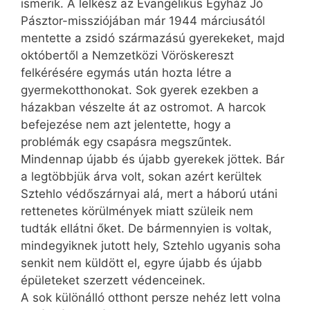
ismerik. A lelkész az Evangélikus Egyház Jó
Pásztor-missziójában már 1944 márciusától
mentette a zsidó származású gyerekeket, majd
októbertől a Nemzetközi Vöröskereszt
felkérésére egymás után hozta létre a
gyermekotthonokat. Sok gyerek ezekben a
házakban vészelte át az ostromot. A harcok
befejezése nem azt jelentette, hogy a
problémák egy csapásra megszűntek.
Mindennap újabb és újabb gyerekek jöttek. Bár
a legtöbbjük árva volt, sokan azért kerültek
Sztehlo védőszárnyai alá, mert a háború utáni
rettenetes körülmények miatt szüleik nem
tudták ellátni őket. De bármennyien is voltak,
mindegyiknek jutott hely, Sztehlo ugyanis soha
senkit nem küldött el, egyre újabb és újabb
épületeket szerzett védenceinek.
A sok különálló otthont persze nehéz lett volna