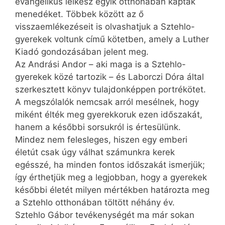
evangélikus lelkész egyik otthonában kaptak
menedéket. Többek között az ő
visszaemlékezéseit is olvashatjuk a Sztehlo-
gyerekek voltunk című kötetben, amely a Luther
Kiadó gondozásában jelent meg.
Az Andrási Andor – aki maga is a Sztehlo-
gyerekek közé tartozik – és Laborczi Dóra által
szerkesztett könyv tulajdonképpen portrékötet.
A megszólalók nemcsak arról mesélnek, hogy
miként élték meg gyerekkoruk ezen időszakát,
hanem a későbbi sorsukról is értesülünk.
Mindez nem felesleges, hiszen egy emberi
életút csak úgy válhat számunkra kerek
egésszé, ha minden fontos időszakát ismerjük;
így érthetjük meg a legjobban, hogy a gyerekek
későbbi életét milyen mértékben határozta meg
a Sztehlo otthonában töltött néhány év.
Sztehlo Gábor tevékenységét ma már sokan