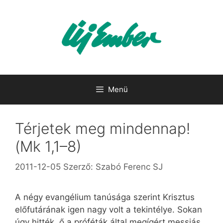
Kilépés
a
tartalomba
Menü
Térjetek meg mindennap!
(Mk 1,1–8)
2011-12-05
Szerző:
Szabó Ferenc SJ
A négy evangélium tanúsága szerint Krisztus
előfutárának igen nagy volt a tekintélye. Sokan
úgy hitték, ő a próféták által megígért messiás.