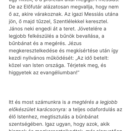
De az Előfutár alázatosan megvallja, hogy nem
ő az, akire várakoznak. Az igazi Messiás utána
jön, ő majd tűzzel, Szentlélekkel keresztel.
János neki engedi át a teret. Jövetelére a
legjobb felkészülés a bűnök bevallása, a
bűnbánat és a megérés. Jézus
megkeresztelkedése és megkísértése után így
kezdi nyilvános működését: „Az idő betelt:
közel van Isten országa. Térjetek meg, és
higgyetek az evangéliumban!”
Itt és most számunkra is
a megtérés a legjobb
előkészület karácsonyra:
a teljes odafordulás az
élő Istenhez, megtisztulás a bűnbánat
szentségében. Igaz ugyan, hogy azok, akik