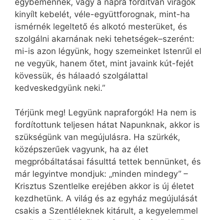
egybemennek, vagy a napra fordítván virágok
kinyílt kebelét, véle-együttforognak, mint-ha
ismérnék legeltető és alkotó mesterüket, és
szolgálni akarnának neki tehetségek
–
szerént:
mi-is azon légyünk, hogy szemeinket Istenrűl el
ne vegyük, hanem őtet, mint javaink kút-fejét
kövessük, és hálaadó szolgálattal
kedveskedgyünk neki.”
Térjünk meg! Legyünk napraforgók! Ha nem is
fordítottunk teljesen hátat Napunknak, akkor is
szükségünk van megújulásra. Ha szürkék,
középszerűek vagyunk, ha az élet
megpróbáltatásai fásulttá tettek bennünket, és
már legyintve mondjuk: „minden mindegy” –
Krisztus Szentlelke erejében akkor is új életet
kezdhetünk. A világ és az egyház megújulását
csakis a Szentléleknek kitárult, a kegyelemmel