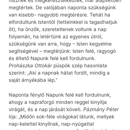
hisznek és megkeresztelkedtek, már alapvetően
megtértek. De valójában naponta szükségünk
van kisebb- nagyobb megtérésre. Tehát ha
elfordultunk Istentől (tetteinkkel is tagadhatjuk
őt), ha önzők, szeretetlenek voltunk a nap
folyamán, ha letértünk az egyenes útról,
szükségünk van arra, hogy – Isten kegyelme
segítségével – megtérjünk: Isten felé, ragyogó
és éltető Napunk felé kell fordulnunk.
Prohászka Ottokár
püspök szép hasonlata
szerint: „Aki a napnak hátat fordít, mindig a
saját árnyékába lép.”
Naponta fénylő Napunk felé kell fordulnunk,
ahogy a napraforgó minden reggel kinyitja
virágát, és a nap járását követi.
Pázmány Péter
írja: „Midőn sok-féle virágokat látunk, mellyek
nap-kelettel kinyílnak, nap-nyúgattal