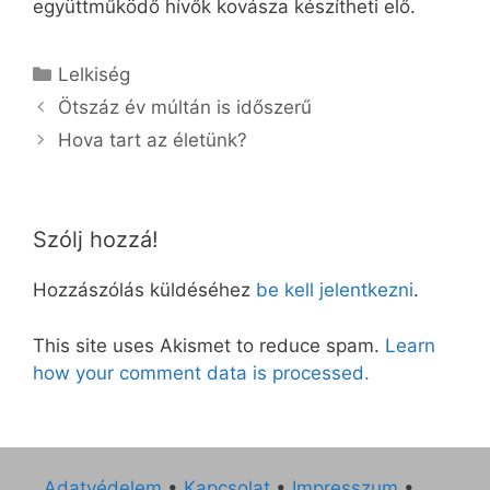
együttműködő hívők kovásza készítheti elő.
Kategória
Lelkiség
Ötszáz év múltán is időszerű
Hova tart az életünk?
Szólj hozzá!
Hozzászólás küldéséhez
be kell jelentkezni
.
This site uses Akismet to reduce spam.
Learn
how your comment data is processed.
Adatvédelem
•
Kapcsolat
•
Impresszum
•