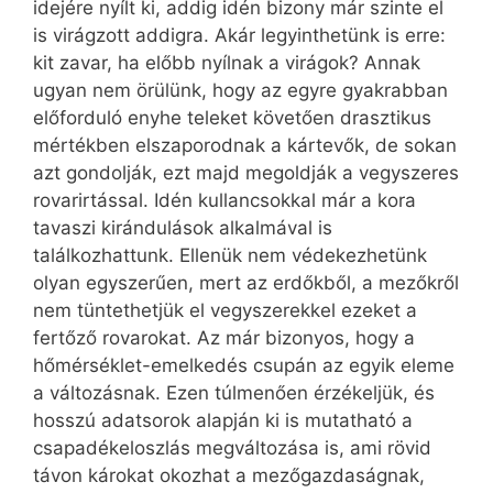
idejére nyílt ki, addig idén bizony már szinte el
is virágzott addigra. Akár legyinthetünk is erre:
kit zavar, ha előbb nyílnak a virágok? Annak
ugyan nem örülünk, hogy az egyre gyakrabban
előforduló enyhe teleket követően drasztikus
mértékben elszaporodnak a kártevők, de sokan
azt gondolják, ezt majd megoldják a vegyszeres
rovarirtással. Idén kullancsokkal már a kora
tavaszi kirándulások alkalmával is
találkozhattunk. Ellenük nem védekezhetünk
olyan egyszerűen, mert az erdőkből, a mezőkről
nem tüntethetjük el vegyszerekkel ezeket a
fertőző rovarokat. Az már bizonyos, hogy a
hőmérséklet-emelkedés csupán az egyik eleme
a változásnak. Ezen túlmenően érzékeljük, és
hosszú adatsorok alapján ki is mutatható a
csapadékeloszlás megváltozása is, ami rövid
távon károkat okozhat a mezőgazdaságnak,