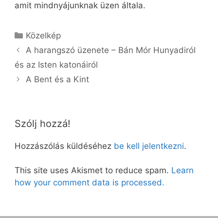
amit mindnyájunknak üzen általa.
Kategória
Közelkép
A harangszó üzenete – Bán Mór Hunyadiról
és az Isten katonáiról
A Bent és a Kint
Szólj hozzá!
Hozzászólás küldéséhez
be kell jelentkezni
.
This site uses Akismet to reduce spam.
Learn
how your comment data is processed.