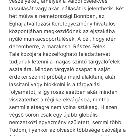
veszélyeket, amelyek a valódi cselekvés
lassulását vagy akár leállását is jelenthetik. Két
hét múlva a németországi Bonnban, az
Éghajlatváltozási Keretegyezmény hivatalos
központjában megkezdődnek az éjszakába
nyúló munkacsoportülések. A cél, hogy idén
decemberre, a marakeshi Részes Felek
Találkozójára kézzelfogható feladattervet
tudjanak letenni a magas szintű tárgyalófelek
asztalára. Minden tárgyaló csapat a saját
érdekei szerint próbálja majd alakítani, akár
lassítani vagy blokkolni is a tárgyalási
folyamatot, s így rossz esetben akár minden
visszatérhet a régi kerékvágásba, mintha
semmi sietségre nem volna szükség. Hiszen
végső soron csak egy újabb globális
nemzetközi egyezmény született, semmi több.
Tudom, ilyenkor az olvasók többsége csóválja a