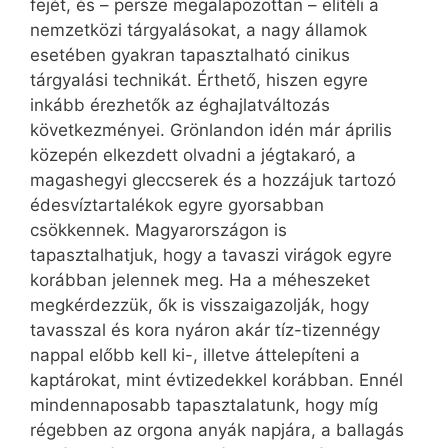
fejét, és – persze megalapozottan – elítéli a
nemzetközi tárgyalásokat, a nagy államok
esetében gyakran tapasztalható cinikus
tárgyalási technikát. Érthető, hiszen egyre
inkább érezhetők az éghajlatváltozás
következményei. Grönlandon idén már április
közepén elkezdett olvadni a jégtakaró, a
magashegyi gleccserek és a hozzájuk tartozó
édesvíztartalékok egyre gyorsabban
csökkennek. Magyarországon is
tapasztalhatjuk, hogy a tavaszi virágok egyre
korábban jelennek meg. Ha a méheszeket
megkérdezzük, ők is visszaigazolják, hogy
tavasszal és kora nyáron akár tíz-tizennégy
nappal előbb kell ki-, illetve áttelepíteni a
kaptárokat, mint évtizedekkel korábban. Ennél
mindennaposabb tapasztalatunk, hogy míg
régebben az orgona anyák napjára, a ballagás