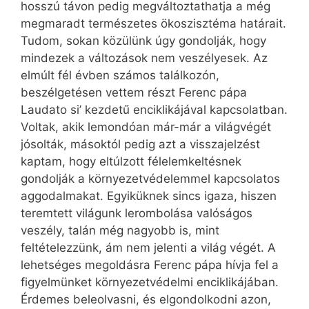
hosszú távon pedig megváltoztathatja a még
megmaradt természetes ökoszisztéma határait.
Tudom, sokan közülünk úgy gondolják, hogy
mindezek a változások nem veszélyesek. Az
elmúlt fél évben számos találkozón,
beszélgetésen vettem részt Ferenc pápa
Laudato si’ kezdetű enciklikájával kapcsolatban.
Voltak, akik lemondóan már-már a világvégét
jósolták, másoktól pedig azt a visszajelzést
kaptam, hogy eltúlzott félelemkeltésnek
gondolják a környezetvédelemmel kapcsolatos
aggodalmakat. Egyiküknek sincs igaza, hiszen
teremtett világunk lerombolása valóságos
veszély, talán még nagyobb is, mint
feltételezzünk, ám nem jelenti a világ végét. A
lehetséges megoldásra Ferenc pápa hívja fel a
figyelmünket környezetvédelmi enciklikájában.
Érdemes beleolvasni, és elgondolkodni azon,