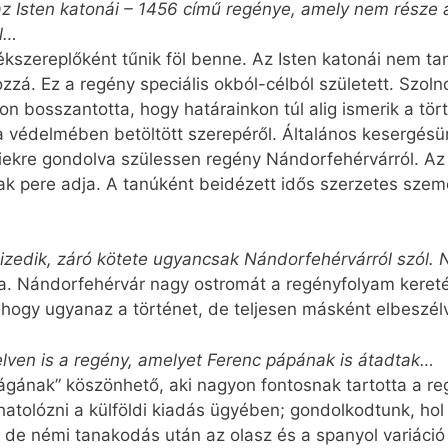
az Isten katonái – 1456 című regénye, amely nem része a
ól…
kszereplőként tűnik föl benne. Az Isten katonái nem tart
zzá. Ez a regény speciális okból-célból született. Szol
on bosszantotta, hogy határainkon túl alig ismerik a tör
 védelmében betöltött szerepéről. Általános kesergés
diekre gondolva szülessen regény Nándorfehérvárról. Az 
k pere adja. A tanúként beidézett idős szerzetes szem
tizedik, záró kötete ugyancsak Nándorfehérvárról szól.
ája. Nándorfehérvár nagy ostromát a regényfolyam kere
hogy ugyanaz a történet, de teljesen másként elbeszél
lven is a regény, amelyet Ferenc pápának is átadtak…
ságának” köszönhető, aki nagyon fontosnak tartotta a r
hatolózni a külföldi kiadás ügyében; gondolkodtunk, ho
de némi tanakodás után az olasz és a spanyol variáció m