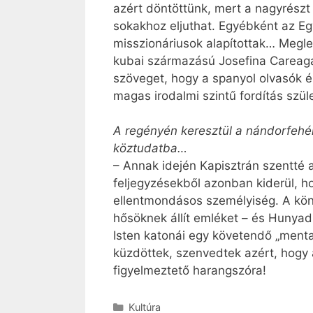
azért döntöttünk, mert a nagyrészt
sokakhoz eljuthat. Egyébként az Eg
misszionáriusok alapítottak… Megle
kubai származású Josefina Careaga Pl
szöveget, hogy a spanyol olvasók ér
magas irodalmi szintű fordítás szüle
A regényén keresztül a nándorfehérv
köztudatba…
– Annak idején Kapisztrán szentté a
feljegyzésekből azonban kiderül, 
ellentmondásos személyiség. A köny
hősöknek állít emléket – és Hunyad
Isten katonái egy követendő „mental
küzdöttek, szenvedtek azért, hogy
figyelmeztető harangszóra!
Kategória
Kultúra