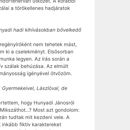
ndorfehérvári ütközet. A korábbi
álai a törökellenes hadjáratok
unyadi hadi kihívásokban bővelkedő
 regényíróként nem tehetek mást,
om ki a cselekményt. Elsősorban
munka legyen. Az írás során a
tív szálak behúzása. Az elmúlt
asmányosság igényével ötvözöm.
 Gyermekeivel, Lászlóval, de
értettem, hogy Hunyadi Jánosról
, Mikszáthot…? Most azt gondolom:
zán tudtak mit kezdeni vele. A
 inkább fiktív karaktereket