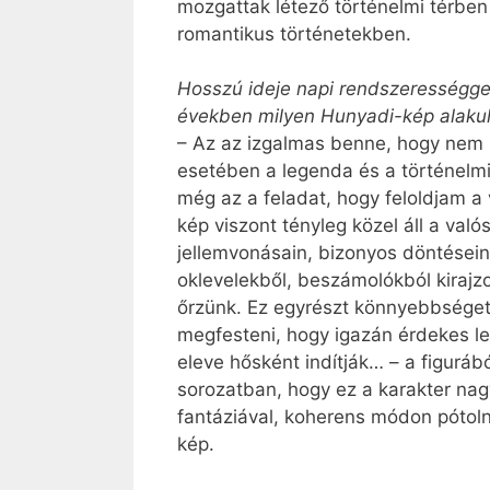
mozgattak létező történelmi térben
romantikus történetekben.
Hosszú ideje napi rendszerességgel
években milyen Hunyadi-kép alakul
– Az az izgalmas benne, hogy nem kel
esetében a legenda és a történelmi 
még az a fel­adat, hogy feloldjam a
kép viszont tényleg közel áll a val
jellemvonásain, bizonyos döntésein
oklevelekből, beszámolókból kirajzo
őrzünk. Ez egyrészt könnyebbséget 
megfesteni, hogy igazán érdekes leg
eleve hősként indítják… – a figuráb
sorozatban, hogy ez a karakter nag
fantáziával, koherens módon pótolni
kép.