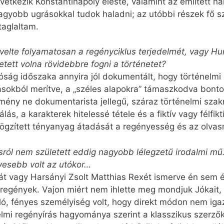
etkezik Konstantinápoly eleste, valamint az említett ná
agyobb ugrásokkal tudok haladni; az utóbbi részek fő sz
taglaltam.
velte folyamatosan a regényciklus terjedelmét, vagy H
etett volna rövidebbre fogni a történetet?
ság időszaka annyira jól dokumentált, hogy történelmi
rásokból merítve, a „széles alapokra” támaszkodva bont
dmény ne dokumentarista jellegű, száraz történelmi szak
s, a karakterek hitelessé tétele és a fiktív vagy félfik
l rögzített tényanyag átadását a regényesség és az olv
ól nem született eddig nagyobb lélegzetű irodalmi mű.
yesebb volt az utókor…
ját vagy Harsányi Zsolt Matthias Rexét ismerve én sem 
regények. Vajon miért nem ihlette meg mondjuk Jókait
lló, fényes személyiség volt, hogy direkt módon nem iga
elmi regényírás hagyománya szerint a klasszikus szerzők