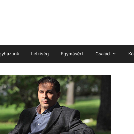
gyházunk
Lelkiség
Egymásért
Család
Kö