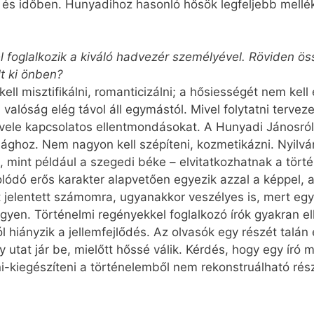
 és időben. Hunyadihoz hasonló hősök legfeljebb mellék
 foglalkozik a kiváló hadvezér személyével. Röviden öss
t ki önben?
l misztifikálni, romanticizálni; a hősiességét nem kell 
valóság elég távol áll egymástól. Mivel folytatni terve
 vele kapcsolatos ellentmondásokat. A Hunyadi Jánosról 
ósághoz. Nem nagyon kell szépíteni, kozmetikázni. Nyilv
, mint például a szegedi béke – elvitatkozhatnak a tö
lódó erős karakter alapvetően egyezik azzal a képpel, a
jelentett számomra, ugyanakkor veszélyes is, mert egy
yen. Történelmi regényekkel foglalkozó írók gyakran el
ól hiányzik a jellemfejlődés. Az olvasók egy részét tal
y utat jár be, mielőtt hőssé válik. Kérdés, hogy egy ír
-kiegészíteni a történelemből nem rekonstruálható részl