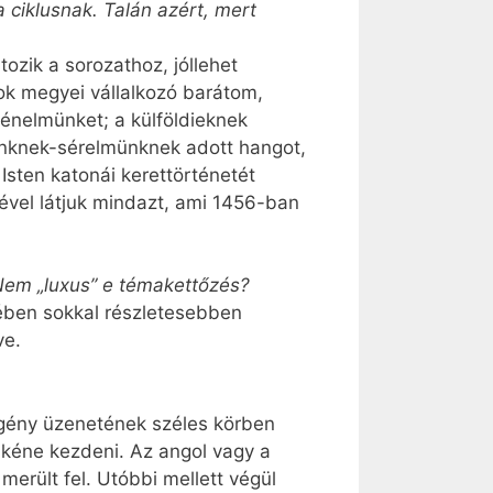
 ciklusnak. Talán azért, mert
ozik a sorozathoz, jóllehet
nok megyei vállalkozó barátom,
ténelmünket; a külföldieknek
ünknek-sérelmünknek adott hangot,
Isten katonái kerettörténetét
ével látjuk mindazt, ami 1456-ban
 Nem „luxus” e témakettőzés?
tében sokkal részletesebben
ve.
egény üzenetének széles körben
l kéne kezdeni. Az angol vagy a
erült fel. Utóbbi mellett végül