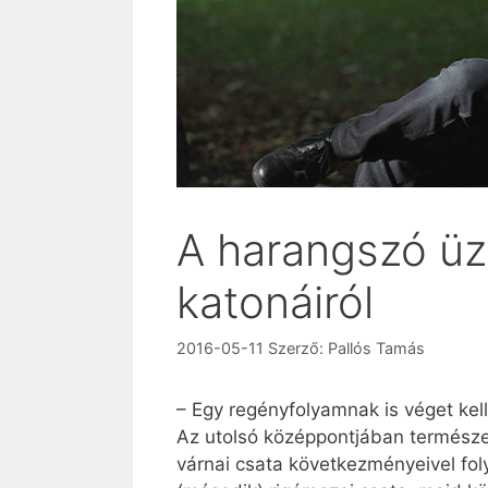
A harangszó üz
katonáiról
2016-05-11
Szerző:
Pallós Tamás
– Egy regényfolyamnak is véget kell
Az utolsó középpontjában természet
várnai csata következményeivel fo