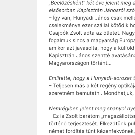
„Beelőzésként” két éve jelent meg 
elsősorban Kapisztrán Jánosról sz
– Így van, Hunyadi János csak mellé
cselekménye ezer szállal kötődik ho
Csajbók Zsolt adta az ötletet. Nagy
fogalmuk sincs a magyarság Európa
amikor azt javasolta, hogy a külföl
Kapisztrán János szentté avatásána
Magyarországon történt…
Említette, hogy a Hunyadi-sorozat 
– Teljesen más a két regény optik
szeretném bemutatni. Mondhatjuk, 
Nemrégiben jelent meg spanyol nye
– Ez is Zsolt barátom „megszállott
történő terjesztését. Elkezdtünk pu
német fordítás tűnt kézenfekvőnek, 