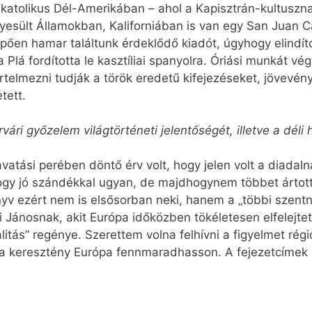
 katolikus Dél-Amerikában – ahol a Kapisztrán-kultusz
yesült Államokban, Kaliforniában is van egy San Juan C
pően hamar találtunk érdeklődő kiadót, úgyhogy elindíto
á fordította le kasztíliai spanyolra. Óriási munkát végz
telmezni tudják a török eredetű kifejezéseket, jövevény
tett.
ári győzelem világtörténeti jelentőségét, illetve a déli
vatási perében döntő érv volt, hogy jelen volt a diadaln
hogy jó szándékkal ugyan, de majdhogynem többet ártott
v ezért nem is elsősorban neki, hanem a „többi szentne
i Jánosnak, akit Európa időközben tökéletesen elfelejt
itás” regénye. Szerettem volna felhívni a figyelmet rég
 a keresztény Európa fennmaradhasson. A fejezetcímek 