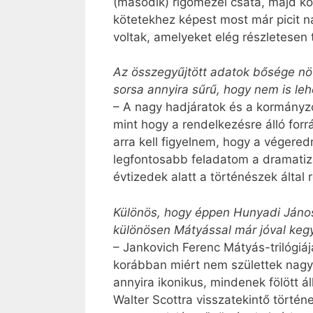
(második) rigómezei csata, majd köv
kötetekhez képest most már picit n
voltak, amelyeket elég részletesen 
Az összegyűjtött adatok bősége nö
sorsa annyira sűrű, hogy nem is leh
– A nagy hadjáratok és a kormányzó
mint hogy a rendelkezésre álló for
arra kell figyelnem, hogy a végere
legfontosabb feladatom a dramatizálá
évtizedek alatt a történészek álta
Különös, hogy éppen Hunyadi Jánosr
különösen Mátyással már jóval keg
– Jankovich Ferenc Mátyás-trilógiá
korábban miért nem születtek nagy
annyira ikonikus, mindenek fölött á
Walter Scottra visszatekintő történ