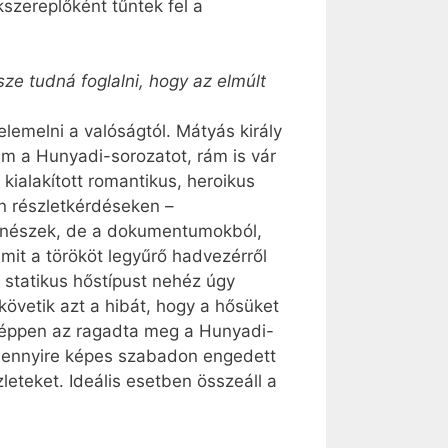
szereplőként tűntek fel a
ze tudná foglalni, hogy az elmúlt
elemelni a valóságtól. Mátyás király
zem a Hunyadi-sorozatot, rám is vár
kialakított romantikus, heroikus
án részletkérdéseken –
rténészek, de a dokumentumokból,
mit a törököt legyűrő hadvezérről
 statikus hőstípust nehéz úgy
követik azt a hibát, hogy a hősüket
án éppen az ragadta meg a Hunyadi-
ó mennyire képes szabadon engedett
eteket. Ideális esetben összeáll a