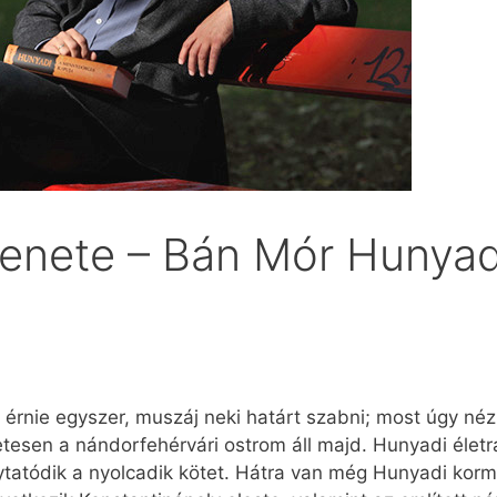
enete – Bán Mór Hunyadi
 érnie egyszer, muszáj neki határt szabni; most úgy néz 
esen a nándorfehérvári ostrom áll majd. Hunyadi életr
lytatódik a nyolcadik kötet. Hátra van még Hunyadi ko