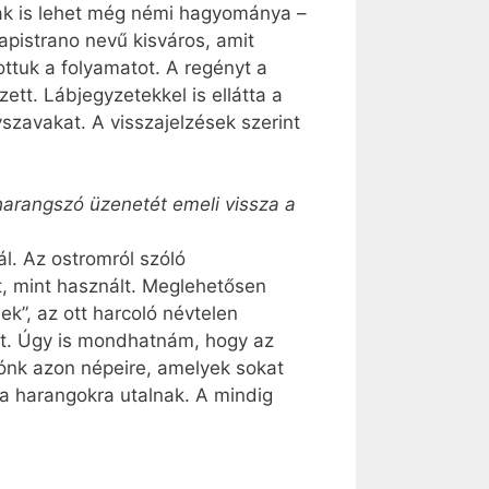
nak is lehet még némi hagyománya –
apistrano nevű kisváros, amit
ttuk a folyamatot. A regényt a
ett. Lábjegyzetekkel is ellátta a
szavakat. A visszajelzések szerint
 harangszó üzenetét emeli vissza a
ál. Az ostromról szóló
, mint használt. Meglehetősen
k”, az ott harcoló névtelen
ett. Úgy is mondhatnám, hogy az
iónk azon népeire, amelyek sokat
a harangokra utalnak. A mindig