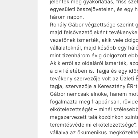
jelentek meg gyakorlatias, friss sze
egyesületi összejövetelen, és egy 
három napon.
Rohály Gábor végzettsége szerint 
majd felsővezetőjeként tevékenyked
vezetőnek ismerték, akik vele dolgo
vállalatoknál, majd később egy hál
mint tizenhárom évig dolgozott ebb
Akik erről az oldaláról ismerték, 
a civil életében is. Tagja és egy i
tevékeny szervezője volt az Üzleti
tagja, szervezője a Keresztény ÉR
Gábor nemcsak elnöke, hanem motor
fogalmazta meg frappánsan, röviden
elkötelezettségét – minél széleseb
megszervezett találkozóinkon szint
teremtésvédelmi elkötelezettsége”. 
vállalva az ökumenikus megközelíté