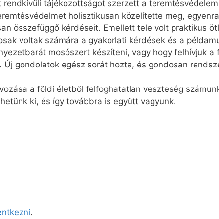
 rendkívüli tájékozottságot szerzett a teremtésvédelem
teremtésvédelmet holisztikusan közelítette meg, egyenr
n összefüggő kérdéseit. Emellett tele volt praktikus öt
osak voltak számára a gyakorlati kérdések és a példamu
nyezetbarát mosószert készíteni, vagy hogy felhívjuk a
 Új gondolatok egész sorát hozta, és gondosan rendsze
ávozása a földi életből felfoghatatlan veszteség számun
etünk ki, és így továbbra is együtt vagyunk.
lentkezni
.