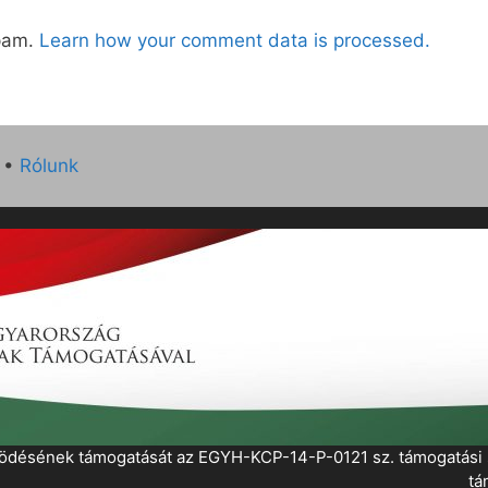
spam.
Learn how your comment data is processed.
•
Rólunk
működésének támogatását az EGYH-KCP-14-P-0121 sz. támogatás
tá