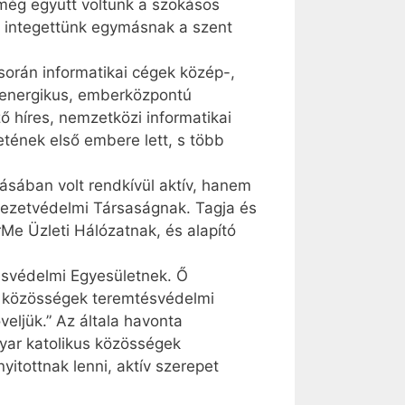
l még együtt voltunk a szokásos
n integettünk egymásnak a szent
orán informatikai cégek közép-,
, energikus, emberközpontú
ő híres, nemzetközi informatikai
etének első embere lett, s több
ásában volt rendkívül aktív, hanem
nyezetvédelmi Társaságnak. Tagja és
Me Üzleti Hálózatnak, és alapító
ésvédelmi Egyesületnek. Ő
us közösségek teremtésvédelmi
eljük.” Az általa havonta
gyar katolikus közösségek
yitottnak lenni, aktív szerepet