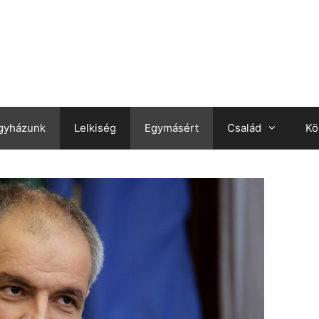
gyházunk
Lelkiség
Egymásért
Család
Kö