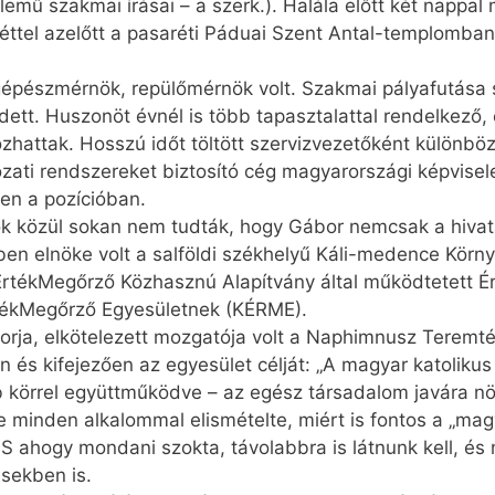
llemű szakmai írásai – a szerk.). Halála előtt két nappa
héttel azelőtt a pasaréti Páduai Szent Antal-templomba
gépészmérnök, repülőmérnök volt. Szakmai pályafutása s
ett. Huszonöt évnél is több tapasztalattal rendelkező
zhattak. Hosszú időt töltött szervizvezetőként különböz
ózati rendszereket biztosító cég magyarországi képvisel
en a pozícióban.
azok közül sokan nem tudták, hogy Gábor nemcsak a hivat
dőben elnöke volt a salföldi székhelyű Káli-medence Kör
 ÉrtékMegőrző Közhasznú Alapítvány által működtetett Ér
rtékMegőrző Egyesületnek (KÉRME).
ja, elkötelezett mozgatója volt a Naphimnusz Teremt
 és kifejezően az egyesület célját: „A magyar katolik
b körrel együttműködve – az egész társadalom javára növ
e minden alkalommal elismételte, miért is fontos a „ma
S ahogy mondani szokta, távolabbra is látnunk kell, és n
sekben is.