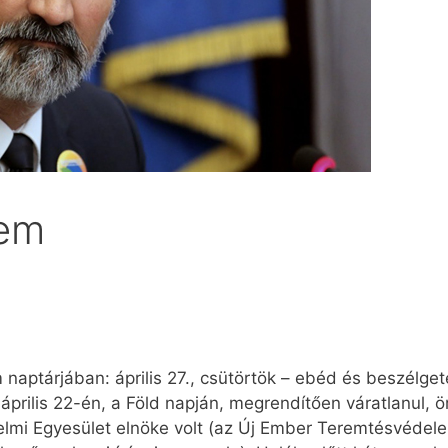
lem
aptárjában: április 27., csütörtök – ebéd és beszélgeté
április 22-én, a Föld napján, megrendítően váratlanul, ö
mi Egyesület elnöke volt (az Új Ember Teremtésvédel