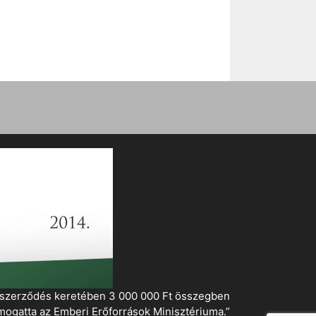
i szerződés keretében 3 000 000 Ft összegben
mogatta az Emberi Erőforrások Minisztériuma.”