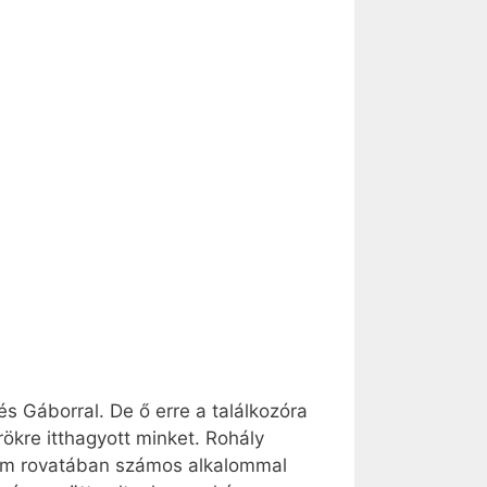
s Gáborral. De ő erre a találkozóra
rökre itthagyott minket. Rohály
em rovatában számos alkalommal