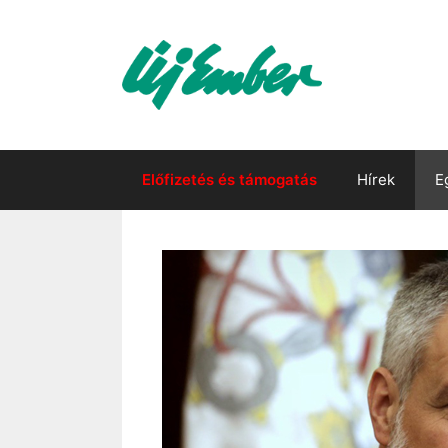
Kilépés
a
tartalomba
Előfizetés és támogatás
Hírek
E