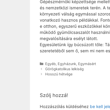
Gépészmérnöki képzettsége mellett
és nemzetközi ismeretek terén. A 
környezeti válság egymással szorosa
vonatkozó hasznos példákkal. Font
e otthon, egyszerű eszközökkel kör
működő gyümölcsaszalót használni.
megvalósítására esélyt látott.
Egyesületünk így búcsúzott tőle: T
szeretetéből sem ő, sem mi nem esh
Kategória
Egyéb
,
Egyházunk
,
Egymásért
Görögkatolikus lelkiség
Hosszú hétvége
Szólj hozzá!
Hozzászólás küldéséhez
be kell je