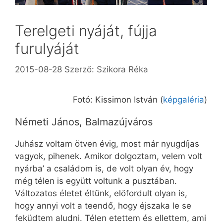
Terelgeti nyáját, fújja
furulyáját
2015-08-28
Szerző:
Szikora Réka
Fotó: Kissimon István (
képgaléria
)
Németi János, Balmazújváros
Juhász voltam ötven évig, most már nyugdíjas
vagyok, pihenek. Amikor dolgoztam, velem volt
nyárba’ a családom is, de volt olyan év, hogy
még télen is együtt voltunk a pusztában.
Változatos életet éltünk, előfordult olyan is,
hogy annyi volt a teendő, hogy éjszaka le se
feküdtem aludni. Télen etettem és ellettem, ami