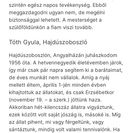
szintén egész napos tevékenység. Ebből
meggazdagodni ugyan nem, de megélni
biztonsággal lehetett. A mesterséget a
szülőföldünkön a fiam viszi tovább.
Tóth Gyula, Hajdúszoboszló
Hajdúszoboszlón, Angyalházán juhászkodom
1956 óta. A hetvennegyedik életévemben járok,
így már csak pár napra segítem ki a barátaimat,
de éves munkát nem vállalok. Amíg a nyáj
mellett éltem, április 1-jén minden évben
kihajtottuk az állatokat, és csak Erzsébetkor
(november 19. – a szerk.) jöttünk haza.
Akkoriban hét-kilencszáz állatra vigyáztunk,
ezek között volt saját jószág is, másoké is. Míg
az állat pihent, mi vagy férgeltünk, vagy
sántáztunk, mindig volt valami tennivalónk. Ha