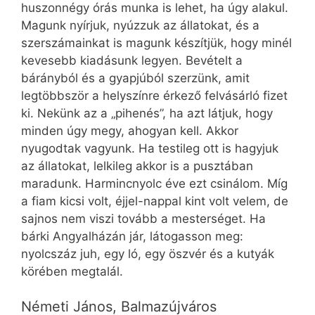
huszonnégy órás munka is lehet, ha úgy alakul.
Magunk nyírjuk, nyúzzuk az állatokat, és a
szerszámainkat is magunk készítjük, hogy minél
kevesebb kiadásunk legyen. Bevételt a
bárányból és a gyapjúból szerzünk, amit
legtöbbször a helyszínre érkező felvásárló fizet
ki. Nekünk az a „pihenés”, ha azt látjuk, hogy
minden úgy megy, ahogyan kell. Akkor
nyugodtak vagyunk. Ha testileg ott is hagyjuk
az állatokat, lelkileg akkor is a pusztában
maradunk. Harmincnyolc éve ezt csinálom. Míg
a fiam kicsi volt, éjjel-nappal kint volt velem, de
sajnos nem viszi tovább a mesterséget. Ha
bárki Angyalházán jár, látogasson meg:
nyolcszáz juh, egy ló, egy öszvér és a kutyák
körében megtalál.
Németi János, Balmazújváros