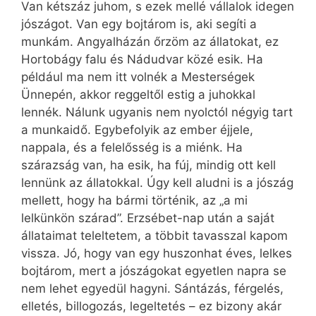
Van kétszáz juhom, s ezek mellé vállalok idegen
jószágot. Van egy bojtárom is, aki segíti a
munkám. Angyalházán őrzöm az állatokat, ez
Hortobágy falu és Nádudvar közé esik. Ha
például ma nem itt volnék a Mesterségek
Ünnepén, akkor reggeltől estig a juhokkal
lennék. Nálunk ugyanis nem nyolctól négyig tart
a munkaidő. Egybefolyik az ember éjjele,
nappala, és a felelősség is a miénk. Ha
szárazság van, ha esik, ha fúj, mindig ott kell
lennünk az állatokkal. Úgy kell aludni is a jószág
mellett, hogy ha bármi történik, az „a mi
lelkünkön szárad”. Erzsébet-nap után a saját
állataimat teleltetem, a többit tavasszal kapom
vissza. Jó, hogy van egy huszonhat éves, lelkes
bojtárom, mert a jószágokat egyetlen napra se
nem lehet egyedül hagyni. Sántázás, férgelés,
elletés, billogozás, legeltetés – ez bizony akár