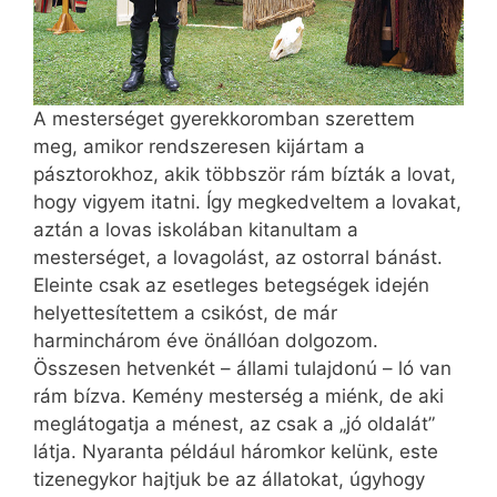
A mesterséget gyerekkoromban szerettem
meg, amikor rendszeresen kijártam a
pásztorokhoz, akik többször rám bízták a lovat,
hogy vigyem itatni. Így megkedveltem a lovakat,
aztán a lovas iskolában kitanultam a
mesterséget, a lovagolást, az ostorral bánást.
Eleinte csak az esetleges betegségek idején
helyettesítettem a csikóst, de már
harminchárom éve önállóan dolgozom.
Összesen hetvenkét – állami tulajdonú – ló van
rám bízva. Kemény mesterség a miénk, de aki
meglátogatja a ménest, az csak a „jó oldalát”
látja. Nyaranta például háromkor kelünk, este
tizen­egykor hajtjuk be az állatokat, úgyhogy