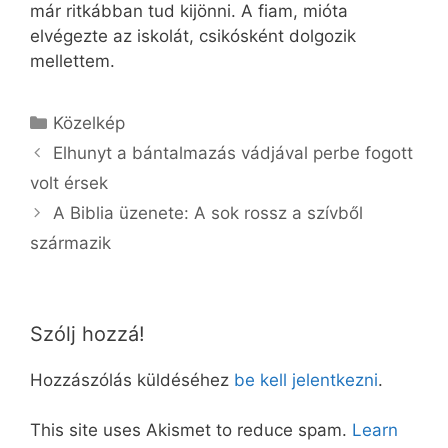
már ritkábban tud kijönni. A fiam, mióta
elvégezte az iskolát, csikósként dolgozik
mellettem.
Kategória
Közelkép
Elhunyt a bántalmazás vádjával perbe fogott
volt érsek
A Biblia üzenete: A sok rossz a szívből
származik
Szólj hozzá!
Hozzászólás küldéséhez
be kell jelentkezni
.
This site uses Akismet to reduce spam.
Learn