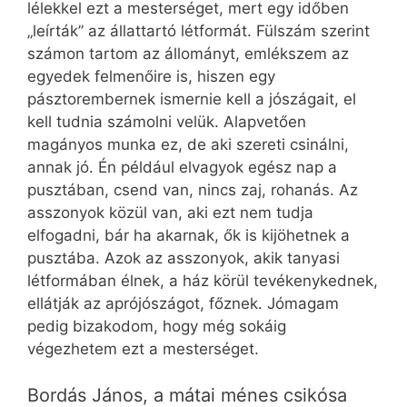
lélekkel ezt a mesterséget, mert egy időben
„leírták” az állattartó létformát. Fülszám szerint
számon tartom az állományt, emlékszem az
egyedek felmenőire is, hiszen egy
pásztorembernek ismernie kell a jószágait, el
kell tudnia számolni velük. Alapvetően
magányos munka ez, de aki szereti csinálni,
annak jó. Én például elvagyok egész nap a
pusztában, csend van, nincs zaj, rohanás. Az
asszonyok közül van, aki ezt nem tudja
elfogadni, bár ha akarnak, ők is kijöhetnek a
pusztába. Azok az asszonyok, akik tanyasi
létformában élnek, a ház körül tevékenykednek,
ellátják az aprójószágot, főznek. Jómagam
pedig bizakodom, hogy még sokáig
végezhetem ezt a mesterséget.
Bordás János, a mátai ménes csikósa