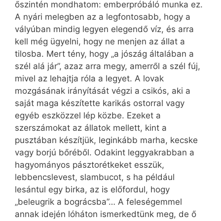
őszintén mondhatom: emberpróbáló munka ez.
A nyári melegben az a legfontosabb, hogy a
vályúban mindig legyen elegendő víz, és arra
kell még ügyelni, hogy ne menjen az állat a
tilosba. Mert tény, hogy „a jószág általában a
szél alá jár”, azaz arra megy, amerről a szél fúj,
mivel az lehajtja róla a legyet. A lovak
mozgásának irányítását végzi a csikós, aki a
saját maga készítette karikás ostorral vagy
egyéb eszközzel lép közbe. Ezeket a
szerszámokat az állatok mellett, kint a
pusztában készítjük, leginkább marha, kecske
vagy borjú bőréből. Odakint leggyakrabban a
hagyományos pásztorétkeket esszük,
lebbencslevest, slambucot, s ha például
lesántul egy birka, az is előfordul, hogy
„beleugrik a bográcsba”… A feleségemmel
annak idején lóháton ismerkedtünk meg, de ő