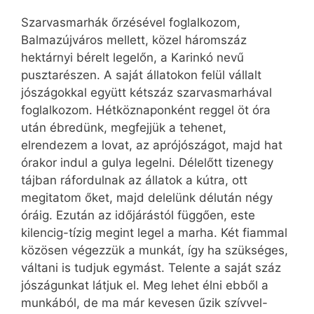
Szarvasmarhák őrzésével foglalkozom,
Balmazújváros mellett, közel háromszáz
hektárnyi bérelt legelőn, a Karinkó nevű
pusztarészen. A saját állatokon felül vállalt
jószágokkal együtt kétszáz szarvasmarhával
foglalkozom. Hétköznaponként reggel öt óra
után ébredünk, megfejjük a tehenet,
elrendezem a lovat, az aprójószágot, majd hat
órakor indul a gulya legelni. Délelőtt tizenegy
tájban ráfordulnak az állatok a kútra, ott
megitatom őket, majd delelünk dél­után négy
óráig. Ezután az időjárástól függően, este
kilencig-tízig megint legel a marha. Két fiammal
közösen végezzük a munkát, így ha szükséges,
váltani is tudjuk egymást. Telente a saját száz
jószágunkat látjuk el. Meg lehet élni ebből a
munkából, de ma már kevesen űzik szívvel-