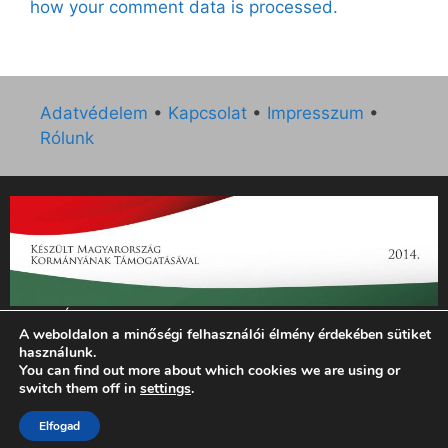
how your comment data is processed.
Adatvédelem
•
Kapcsolat
•
Impresszum
•
Rólunk
„Az Új Ember katolikus hetilap 2014. évi működésének
A weboldalon a minőségi felhasználói élmény érdekében sütiket
támogatását az EGYH-KCP-14-P-0121 sz. támogatási
használunk.
szerződés keretében 3 000 000 Ft összegben támogatta az
You can find out more about which cookies we are using or
Emberi Erőforrások Minisztériuma.”
switch them off in
settings
.
© 2026 Magyar Kurír - Új Ember
• Készült
GeneratePress
Elfogad