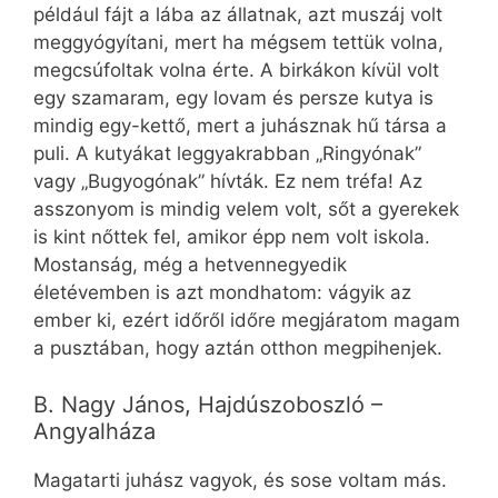
például fájt a lába az állatnak, azt muszáj volt
meggyógyítani, mert ha mégsem tettük volna,
megcsúfoltak volna érte. A birkákon kívül volt
egy szamaram, egy lovam és persze kutya is
mindig egy-kettő, mert a juhásznak hű társa a
puli. A kutyákat leggyakrabban „Ringyónak”
vagy „Bugyogónak” hívták. Ez nem tréfa! Az
asszonyom is mindig velem volt, sőt a gyerekek
is kint nőttek fel, amikor épp nem volt iskola.
Mostanság, még a hetvennegyedik
életévemben is azt mondhatom: vágyik az
ember ki, ezért időről időre megjáratom magam
a pusztában, hogy aztán otthon megpihenjek.
B. Nagy János, Hajdúszoboszló –
Angyalháza
Magatarti juhász vagyok, és sose voltam más.