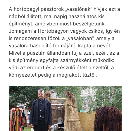
A hortobágyi pásztorok „vasalónak” hívják azt a
nádból állított, mai napig használatos kis
építményt, amelyben most beszélgetünk.
Jómagam a Hortobágyon vagyok csikós, így én
is rendszeresen főzök a „vasalóban”, amely a
vasalóra hasonlító formájáról kapta a nevét.
Mivel a pusztán állandóan fúj a szél, ezért ez a
kis építmény egyfajta szárnyékként működik:
védi az embert és a készülő ételt a széltől, a
környezetet pedig a megrakott tűztől.