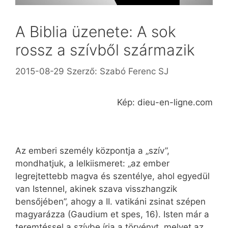
A Biblia üzenete: A sok
rossz a szívből származik
2015-08-29
Szerző:
Szabó Ferenc SJ
Kép: dieu-en-ligne.com
Az emberi személy központja a „szív”,
mondhatjuk, a lelkiismeret: „az ember
legrejtettebb magva és szentélye, ahol egyedül
van Istennel, akinek szava visszhangzik
bensőjében”, ahogy a II. vatikáni zsinat szépen
magyarázza (Gaudium et spes, 16). Isten már a
teremtéssel a szívbe írja a törvényt, melyet az