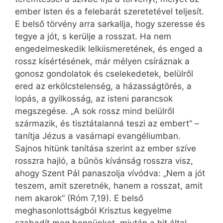
ember Isten és a felebarát szeretetével teljesít.
E belső törvény arra sarkallja, hogy szeresse és
tegye a jót, s kerülje a rosszat. Ha nem
engedelmeskedik lelkiismeretének, és enged a
rossz kísértésének, már mélyen csíráznak a
gonosz gondolatok és cselekedetek, belülről
ered az erkölcstelenség, a házasságtörés, a
lopás, a gyilkosság, az isteni parancsok
megszegése. „A sok rossz mind belülről
származik, és tisztátalanná teszi az embert” –
tanítja Jézus a vasárnapi evangéliumban.
Sajnos hitünk tanítása szerint az ember szíve
rosszra hajló, a bűnös kívánság rosszra visz,
ahogy Szent Pál panaszolja vívódva: „Nem a jót
teszem, amit szeretnék, hanem a rosszat, amit
nem akarok” (Róm 7,19). E belső
meghasonlottságból Krisztus kegyelme