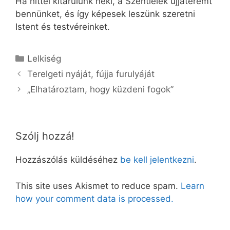
Ha hittel kitárulunk neki, a Szentlélek újjáteremt
bennünket, és így képesek leszünk szeretni
Istent és testvéreinket.
Kategória
Lelkiség
Terelgeti nyáját, fújja furulyáját
„Elhatároztam, hogy küzdeni fogok”
Szólj hozzá!
Hozzászólás küldéséhez
be kell jelentkezni
.
This site uses Akismet to reduce spam.
Learn
how your comment data is processed.