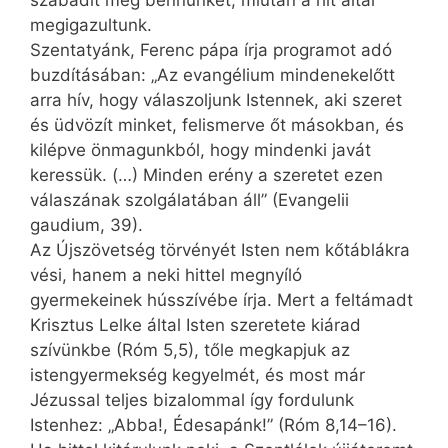
szabadít meg bennünket, miután a hit által
megigazultunk.
Szentatyánk, Ferenc pápa írja programot adó
buzdításában: „Az evangélium mindenek­előtt
arra hív, hogy válaszoljunk Istennek, aki szeret
és üdvözít minket, felismerve őt másokban, és
kilépve önmagunkból, hogy mindenki javát
keressük. (…) Minden erény a szeretet ezen
válaszának szolgálatában áll” (Evangelii
gaudium, 39).
Az Újszövetség törvényét Isten nem kőtáblákra
vési, hanem a neki hittel megnyíló
gyermekeinek hússzívébe írja. Mert a feltámadt
Krisztus Lelke által Isten szeretete kiárad
szívünkbe (Róm 5,5), tőle megkapjuk az
istengyermekség kegyelmét, és most már
Jézussal teljes bizalommal így fordulunk
Istenhez: „Abba!, Édesapánk!” (Róm 8,14–16).