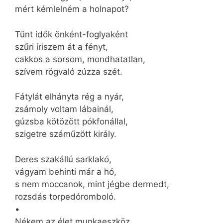
mért kémlelném a holnapot?
Tűnt idők önként-foglyaként
szűri íriszem át a fényt,
cakkos a sorsom, mondhatatlan,
szívem rögvaló zúzza szét.
Fátylát elhányta rég a nyár,
zsámoly voltam lábainál,
gúzsba kötözött pókfonállal,
szigetre száműzött király.
Deres szakállú sarklakó,
vágyam behinti már a hó,
s nem moccanok, mint jégbe dermedt,
rozsdás torpedóromboló.
•
Nékem az élet munkaeszköz,