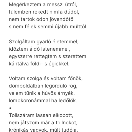
Megérkeztem a messzi útról,
fülemben rekedt nimfa dúdol,
nem tartok ódon jövendőtől
s nem félek semmi újabb múlttól.
Szolgáltam gyarló életemmel,
időztem áldó Istenemmel,
egyszerre rettegtem s szerettem
kántálva földi- s égiekkel.
Voltam szolga és voltam főnök,
domboldalban legördülő rög,
velem tűnik a hűvös árnyék,
lombkoronámmal ha ledőlök.
•
Tollszáram lassan elkopott,
nem játszom már a tollnokot,
krónikás vagyok, múlt tudója,