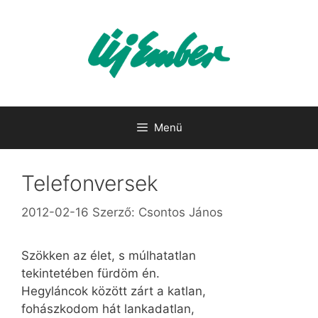
Kilépés
a
tartalomba
Menü
Telefonversek
2012-02-16
Szerző:
Csontos János
Szökken az élet, s múlhatatlan
tekintetében fürdöm én.
Hegyláncok között zárt a katlan,
fohászkodom hát lankadatlan,