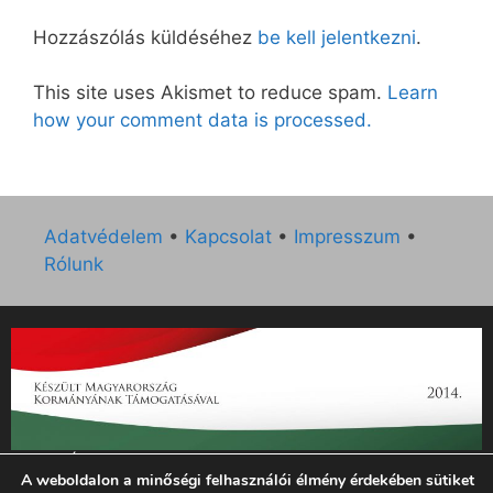
Hozzászólás küldéséhez
be kell jelentkezni
.
This site uses Akismet to reduce spam.
Learn
how your comment data is processed.
Adatvédelem
•
Kapcsolat
•
Impresszum
•
Rólunk
„Az Új Ember katolikus hetilap 2014. évi működésének
A weboldalon a minőségi felhasználói élmény érdekében sütiket
támogatását az EGYH-KCP-14-P-0121 sz. támogatási