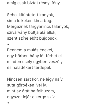
amíg csak biztat résnyi fény.
Sehol kitüntetett irányok,
sima lelkeken kín a bog.
Mérgeznek tárgyanincs talányok,
szivárvány boltja alá állok,
szent színe előtt bujdosok.
•
Bennem a múlás énekel,
egy bőrben hány lét férhet el,
minden esély egyben veszély
és haladékért térdepel.
Nincsen zárt kör, ne légy naív,
suta görbéken ível ív,
mint az órát ha felhúzom,
egyszer lejár e kerge szív.
•