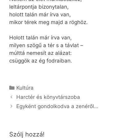
leltárpontja bizonytalan,
holott talán már írva van,
mikor térek meg majd a röghöz.
Holott talán már írva van,
milyen szögű a tér s a távlat –
múlttá nemesít az alázat:
csüggök az ég fodraiban.
Kategória
Kultúra
Harctér és könyvtárszoba
Egyként gondolkodva a zenéről…
Szólj hozzá!